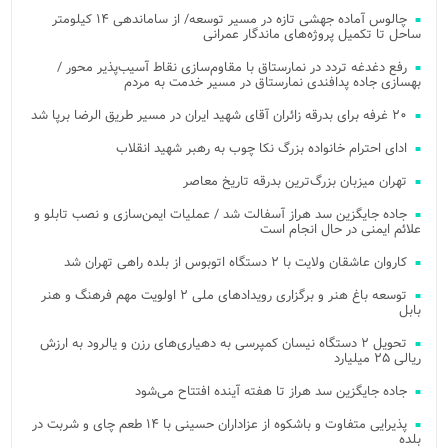
چالوس آماده جهشی تازه در مسیر توسعه/ از ساماندهی ۱۴ کیلومتر
ساحل تا تکمیل پروژه‌های ماندگار عمرانی
رفع دغدغه تردد در نمارستاق با مقاوم‌سازی نقاط آسیب‌پذیر محور /
بهسازی جاده پدافندی نمارستاق در مسیر خدمت به مردم
۲۰ غرفه برای بدرقه زائران آقای شهید ایران در مسیر طریق الرضا برپا شد
ادای احترام خانواده بزرگ نکا چوب به رهبر شهید انقلاب
تهران میزبان بزرگ‌ترین بدرقه تاریخ معاصر
جاده جایگزین سد هراز آسفالت شد / عملیات ایمن‌سازی و نصب تابلو و
علائم ایمنی در حال انجام است
کاروان عاشقان ولایت با ۲ دستگاه اتوبوس از بلده راهی تهران شد
توسعه باغ هنر و برگزاری رویدادهای ملی ۲ اولویت مهم فرهنگ و هنر
بابل
تحویل ۲ دستگاه نیسان کمپرسی به دهیاری‌های رزن و یالرود به ارزش
ریالی ۲۵ میلیارد
جاده جایگزین سد هراز تا هفته آینده افتتاح می‌شود
پذیرایی متفاوت و باشکوه از عزاداران حسینی با ۱۴ طعم چای و شربت در
بلده