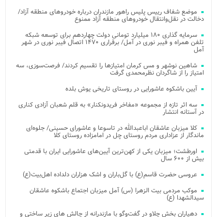
موضع شفاف رییس پلیس راهور مازندران درباره خودروهای منطقه آزاد/
دخالت در نقل‌وانتقال خودروهای منطقه آزاد ممنوع
سرمایه گذاری ۱۸۰ میلیارد تومانی دولت چهاردهم برای توسعه شبکه
تلفن همراه و فیبر نوری در آمل/ برقراری ۱۴۷۰ اتصال فیبر نوری در شهر
آمل
شاهین نوشهر و مس کرمان امتیازها را تقسیم کردند/ فرصت‌سوزی، سه
امتیاز را از شاگردان نظرمحمدی گرفت
آیین باشکوه عاشورایی در روستای تاریخی یوش بلده
سه اثر تازه از مجموعه «مفاخر فریدونکنار» به قلم شعبان آزادی کناری
در آستانه انتشار
کلا میزبان عاشقان اباعبدالله در تاسوعا و عاشورای حسینی/ جلوه‌ای
ماندگار از عزاداری مردم روستای چل در امامزاده روستای کلا
اورطشت؛ میزبان یکی از کهن‌ترین آیین‌های عاشورایی ایران با قدمتی
بیش از ۶۰۰ سال
عروسی حضرت قاسم(ع) با گل‌باران و اشک هزاران دلداده اهل‌بیت(ع)
موکب مردمی بیت‌ الزهرا (س) آمل میزبان اجتماع باشکوه عاشقان
سیدالشهدا (ع)
دهیاران بخش چلاو در گفت‌وگو با مازندرانه از چالش های زیر ساختی و