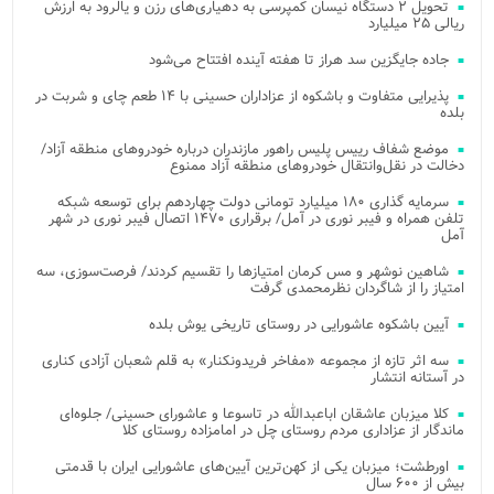
تحویل ۲ دستگاه نیسان کمپرسی به دهیاری‌های رزن و یالرود به ارزش
ریالی ۲۵ میلیارد
جاده جایگزین سد هراز تا هفته آینده افتتاح می‌شود
پذیرایی متفاوت و باشکوه از عزاداران حسینی با ۱۴ طعم چای و شربت در
بلده
موضع شفاف رییس پلیس راهور مازندران درباره خودروهای منطقه آزاد/
دخالت در نقل‌وانتقال خودروهای منطقه آزاد ممنوع
سرمایه گذاری ۱۸۰ میلیارد تومانی دولت چهاردهم برای توسعه شبکه
تلفن همراه و فیبر نوری در آمل/ برقراری ۱۴۷۰ اتصال فیبر نوری در شهر
آمل
شاهین نوشهر و مس کرمان امتیازها را تقسیم کردند/ فرصت‌سوزی، سه
امتیاز را از شاگردان نظرمحمدی گرفت
آیین باشکوه عاشورایی در روستای تاریخی یوش بلده
سه اثر تازه از مجموعه «مفاخر فریدونکنار» به قلم شعبان آزادی کناری
در آستانه انتشار
کلا میزبان عاشقان اباعبدالله در تاسوعا و عاشورای حسینی/ جلوه‌ای
ماندگار از عزاداری مردم روستای چل در امامزاده روستای کلا
اورطشت؛ میزبان یکی از کهن‌ترین آیین‌های عاشورایی ایران با قدمتی
بیش از ۶۰۰ سال