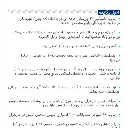
اخبار برگزیده
رقابت نفسگیر ۲۰ ورزشکار حرفه ای در باشگاه RX بابل/ قهرمانان
کراسفیت شهرستان بابل مشخص شدند
۴ پروژه مهم و حیاتی نور و محمودآباد جان دوباره گرفتند/ از بیمارستان
نور و نیروگاه محمودآباد تا کمربندی رویان و پل آلشرود
آتش‌ سوزی‌ های ۲ هفته اخیر میانکاله عمدی بود
رویدادهای شاخص هنری در نیمه نخست ۱۴۰۵ در مازندران برگزار
می‌شود
اجرای پروژه‌های عمرانی بزرگ در مریج‌محله ثمره همدلی و مدیریت /
کارنامه درخشان دهیاری و شورای اسلامی مریج‌محله در مسیر توسعه و
آبادانی
توسعه زیرساخت‌های باشگاه پدل پوینت کلاب نمک‌آبرود با هدف میزبانی
رویدادهای بین‌المللی
هیات تنیس مازندران پرچمدار میزبانی‌های ملی و پیشگام توسعه تنیس
ایران/ مدیریت هدفمند سکوی پرتاب تنیس مازندران
رقابت ۴۹ تیم در مسابقات ۲۰۰ امتیازی تنیس ساحلی کشور در مازندران
رقابت‌های کشتی آزاد پیشکسوتان کشور با حضور ۲۳۰ ورزشکار در آمل