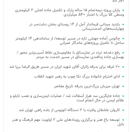
آغاز شد
پایان پروژه نیمه‌تمام ۱۵ ساله پارک و تکمیل جاده اصلی ۲ کیلومتری
وسطی کلا بزرگ با اعتبار ۵۴۰ میلیاردی
بازدید میدانی فرماندار آمل از ۱۴ روستای بخش دشت‌سر در
چهارشنبه‌های خدمت‌رسانی
چالوس آماده جهشی تازه در مسیر توسعه/ از ساماندهی ۱۴ کیلومتر
ساحل تا تکمیل پروژه‌های ماندگار عمرانی
رفع دغدغه تردد در نمارستاق با مقاوم‌سازی نقاط آسیب‌پذیر محور /
بهسازی جاده پدافندی نمارستاق در مسیر خدمت به مردم
۲۰ غرفه برای بدرقه زائران آقای شهید ایران در مسیر طریق الرضا برپا شد
ادای احترام خانواده بزرگ نکا چوب به رهبر شهید انقلاب
تهران میزبان بزرگ‌ترین بدرقه تاریخ معاصر
جاده جایگزین سد هراز آسفالت شد / عملیات ایمن‌سازی و نصب تابلو و
علائم ایمنی در حال انجام است
کاروان عاشقان ولایت با ۲ دستگاه اتوبوس از بلده راهی تهران شد
توسعه باغ هنر و برگزاری رویدادهای ملی ۲ اولویت مهم فرهنگ و هنر
بابل