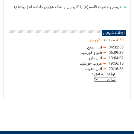
عروسی حضرت قاسم(ع) با گل‌باران و اشک هزاران دلداده اهل‌بیت(ع)
اوقات شرعی
59
:
4
مانده تا
اذان ظهر
04:32:38
اذان صبح
06:09:39
طلوع خورشید
13:04:02
اذان ظهر
19:56:18
غروب خورشید
20:16:33
اذان مغرب
اوقات به افق :