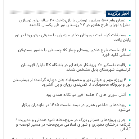
اخبار برگزیده
اعطای وام ۵۰۰ میلیون تومانی با بازپرداخت ۲۰ ساله برای نوسازی
منازل/ اجرای طرح هادی در ۲۲ روستای نور طی یکسال گذشته
مسابقات کراسفیت نوجوانان دختر مازندران با معرفی برترین‌ها در نور
پایان یافت
فاز نخست طرح هادی روستای چماز کلا چمستان با حضور مسئولان
استانی کلید خورد
رقابت نفسگیر ۲۰ ورزشکار حرفه ای در باشگاه RX بابل/ قهرمانان
کراسفیت شهرستان بابل مشخص شدند
۴ پروژه مهم و حیاتی نور و محمودآباد جان دوباره گرفتند/ از بیمارستان
نور و نیروگاه محمودآباد تا کمربندی رویان و پل آلشرود
آتش‌ سوزی‌ های ۲ هفته اخیر میانکاله عمدی بود
رویدادهای شاخص هنری در نیمه نخست ۱۴۰۵ در مازندران برگزار
می‌شود
اجرای پروژه‌های عمرانی بزرگ در مریج‌محله ثمره همدلی و مدیریت /
کارنامه درخشان دهیاری و شورای اسلامی مریج‌محله در مسیر توسعه و
آبادانی