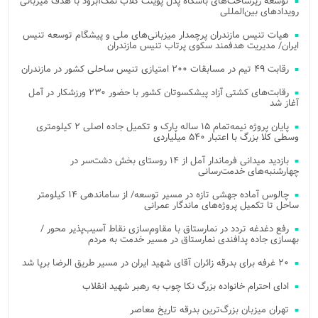
توسعه زیرساخت‌های باشگاه پدل پوینت کلاب نمک‌آبرود با هدف میزبانی
رویدادهای بین‌المللی
هیات تنیس مازندران پرچمدار میزبانی‌های ملی و پیشگام توسعه تنیس
ایران/ مدیریت هدفمند سکوی پرتاب تنیس مازندران
رقابت ۴۹ تیم در مسابقات ۲۰۰ امتیازی تنیس ساحلی کشور در مازندران
رقابت‌های کشتی آزاد پیشکسوتان کشور با حضور ۲۳۰ ورزشکار در آمل
آغاز شد
پایان پروژه نیمه‌تمام ۱۵ ساله پارک و تکمیل جاده اصلی ۲ کیلومتری
وسطی کلا بزرگ با اعتبار ۵۴۰ میلیاردی
بازدید میدانی فرماندار آمل از ۱۴ روستای بخش دشت‌سر در
چهارشنبه‌های خدمت‌رسانی
چالوس آماده جهشی تازه در مسیر توسعه/ از ساماندهی ۱۴ کیلومتر
ساحل تا تکمیل پروژه‌های ماندگار عمرانی
رفع دغدغه تردد در نمارستاق با مقاوم‌سازی نقاط آسیب‌پذیر محور /
بهسازی جاده پدافندی نمارستاق در مسیر خدمت به مردم
۲۰ غرفه برای بدرقه زائران آقای شهید ایران در مسیر طریق الرضا برپا شد
ادای احترام خانواده بزرگ نکا چوب به رهبر شهید انقلاب
تهران میزبان بزرگ‌ترین بدرقه تاریخ معاصر