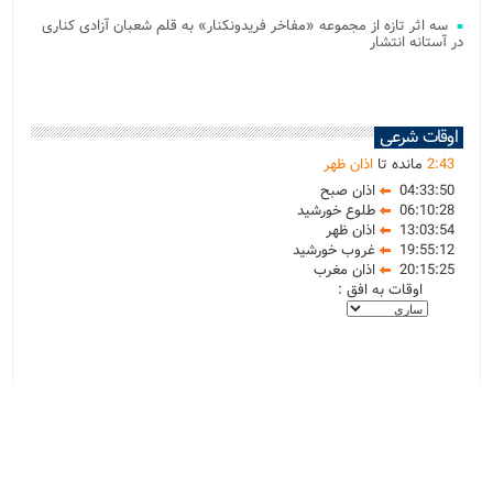
سه اثر تازه از مجموعه «مفاخر فریدونکنار» به قلم شعبان آزادی کناری
در آستانه انتشار
اوقات شرعی
43
:
2
مانده تا
اذان ظهر
04:33:50
اذان صبح
06:10:28
طلوع خورشید
13:03:54
اذان ظهر
19:55:12
غروب خورشید
20:15:25
اذان مغرب
اوقات به افق :