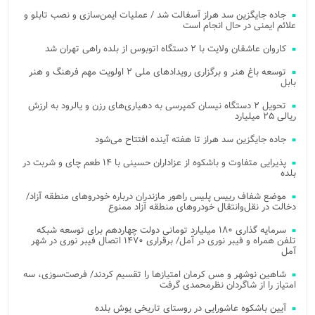
جاده جایگزین سد هراز آسفالت شد / عملیات ایمن‌سازی و نصب تابلو و
علائم ایمنی در حال انجام است
کاروان عاشقان ولایت با ۲ دستگاه اتوبوس از بلده راهی تهران شد
توسعه باغ هنر و برگزاری رویدادهای ملی ۲ اولویت مهم فرهنگ و هنر
بابل
تحویل ۲ دستگاه نیسان کمپرسی به دهیاری‌های رزن و یالرود به ارزش
ریالی ۲۵ میلیارد
جاده جایگزین سد هراز تا هفته آینده افتتاح می‌شود
پذیرایی متفاوت و باشکوه از عزاداران حسینی با ۱۴ طعم چای و شربت در
بلده
موضع شفاف رییس پلیس راهور مازندران درباره خودروهای منطقه آزاد/
دخالت در نقل‌وانتقال خودروهای منطقه آزاد ممنوع
سرمایه گذاری ۱۸۰ میلیارد تومانی دولت چهاردهم برای توسعه شبکه
تلفن همراه و فیبر نوری در آمل/ برقراری ۱۴۷۰ اتصال فیبر نوری در شهر
آمل
شاهین نوشهر و مس کرمان امتیازها را تقسیم کردند/ فرصت‌سوزی، سه
امتیاز را از شاگردان نظرمحمدی گرفت
آیین باشکوه عاشورایی در روستای تاریخی یوش بلده