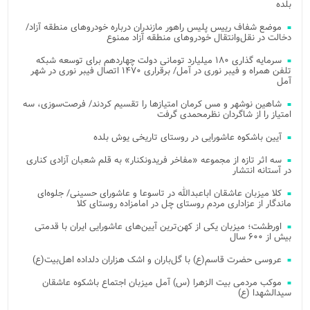
بلده
موضع شفاف رییس پلیس راهور مازندران درباره خودروهای منطقه آزاد/
دخالت در نقل‌وانتقال خودروهای منطقه آزاد ممنوع
سرمایه گذاری ۱۸۰ میلیارد تومانی دولت چهاردهم برای توسعه شبکه
تلفن همراه و فیبر نوری در آمل/ برقراری ۱۴۷۰ اتصال فیبر نوری در شهر
آمل
شاهین نوشهر و مس کرمان امتیازها را تقسیم کردند/ فرصت‌سوزی، سه
امتیاز را از شاگردان نظرمحمدی گرفت
آیین باشکوه عاشورایی در روستای تاریخی یوش بلده
سه اثر تازه از مجموعه «مفاخر فریدونکنار» به قلم شعبان آزادی کناری
در آستانه انتشار
کلا میزبان عاشقان اباعبدالله در تاسوعا و عاشورای حسینی/ جلوه‌ای
ماندگار از عزاداری مردم روستای چل در امامزاده روستای کلا
اورطشت؛ میزبان یکی از کهن‌ترین آیین‌های عاشورایی ایران با قدمتی
بیش از ۶۰۰ سال
عروسی حضرت قاسم(ع) با گل‌باران و اشک هزاران دلداده اهل‌بیت(ع)
موکب مردمی بیت‌ الزهرا (س) آمل میزبان اجتماع باشکوه عاشقان
سیدالشهدا (ع)