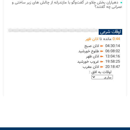
دهیاران بخش چلاو در گفت‌وگو با مازندرانه از چالش های زیر ساختی و
عمرانی چه گفتند؟
اوقات شرعی
44
:
0
مانده تا
اذان ظهر
04:30:14
اذان صبح
06:08:02
طلوع خورشید
13:04:16
اذان ظهر
19:58:25
غروب خورشید
20:18:47
اذان مغرب
اوقات به افق :