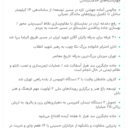
چهارشنبه‌های خدمت‌رسانی
چالوس آماده جهشی تازه در مسیر توسعه/ از ساماندهی ۱۴ کیلومتر
ساحل تا تکمیل پروژه‌های ماندگار عمرانی
رفع دغدغه تردد در نمارستاق با مقاوم‌سازی نقاط آسیب‌پذیر محور /
بهسازی جاده پدافندی نمارستاق در مسیر خدمت به مردم
۲۰ غرفه برای بدرقه زائران آقای شهید ایران در مسیر طریق الرضا برپا شد
ادای احترام خانواده بزرگ نکا چوب به رهبر شهید انقلاب
تهران میزبان بزرگ‌ترین بدرقه تاریخ معاصر
جاده جایگزین سد هراز آسفالت شد / عملیات ایمن‌سازی و نصب تابلو و
علائم ایمنی در حال انجام است
کاروان عاشقان ولایت با ۲ دستگاه اتوبوس از بلده راهی تهران شد
توسعه باغ هنر و برگزاری رویدادهای ملی ۲ اولویت مهم فرهنگ و هنر
بابل
تحویل ۲ دستگاه نیسان کمپرسی به دهیاری‌های رزن و یالرود به ارزش
ریالی ۲۵ میلیارد
جاده جایگزین سد هراز تا هفته آینده افتتاح می‌شود
پذیرایی متفاوت و باشکوه از عزاداران حسینی با ۱۴ طعم چای و شربت در