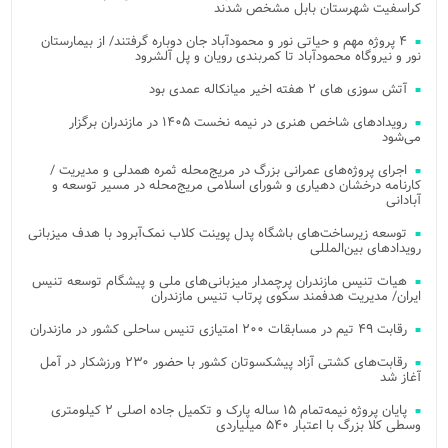
کراسفیت شهرستان بابل مشخص شدند
۴ پروژه مهم و حیاتی نور و محمودآباد جان دوباره گرفتند/ از بیمارستان
نور و نیروگاه محمودآباد تا کمربندی رویان و پل آلشرود
آتش‌ سوزی‌ های ۲ هفته اخیر میانکاله عمدی بود
رویدادهای شاخص هنری در نیمه نخست ۱۴۰۵ در مازندران برگزار
می‌شود
اجرای پروژه‌های عمرانی بزرگ در مریج‌محله ثمره همدلی و مدیریت /
کارنامه درخشان دهیاری و شورای اسلامی مریج‌محله در مسیر توسعه و
آبادانی
توسعه زیرساخت‌های باشگاه پدل پوینت کلاب نمک‌آبرود با هدف میزبانی
رویدادهای بین‌المللی
هیات تنیس مازندران پرچمدار میزبانی‌های ملی و پیشگام توسعه تنیس
ایران/ مدیریت هدفمند سکوی پرتاب تنیس مازندران
رقابت ۴۹ تیم در مسابقات ۲۰۰ امتیازی تنیس ساحلی کشور در مازندران
رقابت‌های کشتی آزاد پیشکسوتان کشور با حضور ۲۳۰ ورزشکار در آمل
آغاز شد
پایان پروژه نیمه‌تمام ۱۵ ساله پارک و تکمیل جاده اصلی ۲ کیلومتری
وسطی کلا بزرگ با اعتبار ۵۴۰ میلیاردی