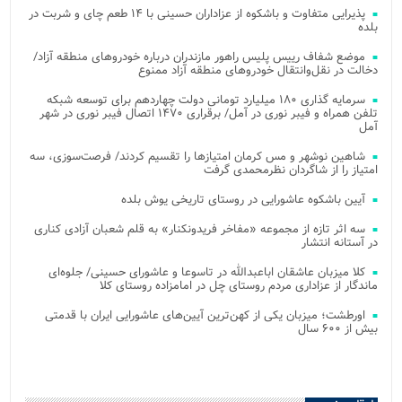
پذیرایی متفاوت و باشکوه از عزاداران حسینی با ۱۴ طعم چای و شربت در
بلده
موضع شفاف رییس پلیس راهور مازندران درباره خودروهای منطقه آزاد/
دخالت در نقل‌وانتقال خودروهای منطقه آزاد ممنوع
سرمایه گذاری ۱۸۰ میلیارد تومانی دولت چهاردهم برای توسعه شبکه
تلفن همراه و فیبر نوری در آمل/ برقراری ۱۴۷۰ اتصال فیبر نوری در شهر
آمل
شاهین نوشهر و مس کرمان امتیازها را تقسیم کردند/ فرصت‌سوزی، سه
امتیاز را از شاگردان نظرمحمدی گرفت
آیین باشکوه عاشورایی در روستای تاریخی یوش بلده
سه اثر تازه از مجموعه «مفاخر فریدونکنار» به قلم شعبان آزادی کناری
در آستانه انتشار
کلا میزبان عاشقان اباعبدالله در تاسوعا و عاشورای حسینی/ جلوه‌ای
ماندگار از عزاداری مردم روستای چل در امامزاده روستای کلا
اورطشت؛ میزبان یکی از کهن‌ترین آیین‌های عاشورایی ایران با قدمتی
بیش از ۶۰۰ سال