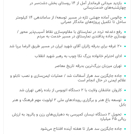
بازدید میدانی فرماندار آمل از ۱۴ روستای بخش دشت‌سر در
چهارشنبه‌های خدمت‌رسانی
چالوس آماده جهشی تازه در مسیر توسعه/ از ساماندهی ۱۴ کیلومتر
ساحل تا تکمیل پروژه‌های ماندگار عمرانی
رفع دغدغه تردد در نمارستاق با مقاوم‌سازی نقاط آسیب‌پذیر محور /
بهسازی جاده پدافندی نمارستاق در مسیر خدمت به مردم
۲۰ غرفه برای بدرقه زائران آقای شهید ایران در مسیر طریق الرضا برپا شد
ادای احترام خانواده بزرگ نکا چوب به رهبر شهید انقلاب
تهران میزبان بزرگ‌ترین بدرقه تاریخ معاصر
جاده جایگزین سد هراز آسفالت شد / عملیات ایمن‌سازی و نصب تابلو و
علائم ایمنی در حال انجام است
کاروان عاشقان ولایت با ۲ دستگاه اتوبوس از بلده راهی تهران شد
توسعه باغ هنر و برگزاری رویدادهای ملی ۲ اولویت مهم فرهنگ و هنر
بابل
تحویل ۲ دستگاه نیسان کمپرسی به دهیاری‌های رزن و یالرود به ارزش
ریالی ۲۵ میلیارد
جاده جایگزین سد هراز تا هفته آینده افتتاح می‌شود