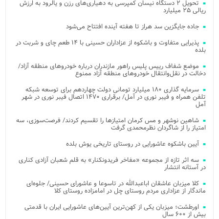
تحویل ۲ دستگاه نیسان کمپرسی به دهیاری‌های رزن و یالرود به ارزش
ریالی ۲۵ میلیارد
جاده جایگزین سد هراز تا هفته آینده افتتاح می‌شود
پذیرایی متفاوت و باشکوه از عزاداران حسینی با ۱۴ طعم چای و شربت در
بلده
موضع شفاف رییس پلیس راهور مازندران درباره خودروهای منطقه آزاد/
دخالت در نقل‌وانتقال خودروهای منطقه آزاد ممنوع
سرمایه گذاری ۱۸۰ میلیارد تومانی دولت چهاردهم برای توسعه شبکه
تلفن همراه و فیبر نوری در آمل/ برقراری ۱۴۷۰ اتصال فیبر نوری در شهر
آمل
شاهین نوشهر و مس کرمان امتیازها را تقسیم کردند/ فرصت‌سوزی، سه
امتیاز را از شاگردان نظرمحمدی گرفت
آیین باشکوه عاشورایی در روستای تاریخی یوش بلده
سه اثر تازه از مجموعه «مفاخر فریدونکنار» به قلم شعبان آزادی کناری
در آستانه انتشار
کلا میزبان عاشقان اباعبدالله در تاسوعا و عاشورای حسینی/ جلوه‌ای
ماندگار از عزاداری مردم روستای چل در امامزاده روستای کلا
اورطشت؛ میزبان یکی از کهن‌ترین آیین‌های عاشورایی ایران با قدمتی
بیش از ۶۰۰ سال