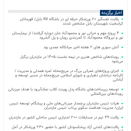
اخبار برگزیده
رقابت نفسگیر ۲۰ ورزشکار حرفه ای در باشگاه RX بابل/ قهرمانان
کراسفیت شهرستان بابل مشخص شدند
۴ پروژه مهم و حیاتی نور و محمودآباد جان دوباره گرفتند/ از بیمارستان
نور و نیروگاه محمودآباد تا کمربندی رویان و پل آلشرود
آتش‌ سوزی‌ های ۲ هفته اخیر میانکاله عمدی بود
رویدادهای شاخص هنری در نیمه نخست ۱۴۰۵ در مازندران برگزار
می‌شود
اجرای پروژه‌های عمرانی بزرگ در مریج‌محله ثمره همدلی و مدیریت /
کارنامه درخشان دهیاری و شورای اسلامی مریج‌محله در مسیر توسعه و
آبادانی
توسعه زیرساخت‌های باشگاه پدل پوینت کلاب نمک‌آبرود با هدف میزبانی
رویدادهای بین‌المللی
هیات تنیس مازندران پرچمدار میزبانی‌های ملی و پیشگام توسعه تنیس
ایران/ مدیریت هدفمند سکوی پرتاب تنیس مازندران
رقابت ۴۹ تیم در مسابقات ۲۰۰ امتیازی تنیس ساحلی کشور در مازندران
رقابت‌های کشتی آزاد پیشکسوتان کشور با حضور ۲۳۰ ورزشکار در آمل