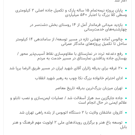
آغاز شد
پایان پروژه نیمه‌تمام ۱۵ ساله پارک و تکمیل جاده اصلی ۲ کیلومتری
وسطی کلا بزرگ با اعتبار ۵۴۰ میلیاردی
بازدید میدانی فرماندار آمل از ۱۴ روستای بخش دشت‌سر در
چهارشنبه‌های خدمت‌رسانی
چالوس آماده جهشی تازه در مسیر توسعه/ از ساماندهی ۱۴ کیلومتر
ساحل تا تکمیل پروژه‌های ماندگار عمرانی
رفع دغدغه تردد در نمارستاق با مقاوم‌سازی نقاط آسیب‌پذیر محور /
بهسازی جاده پدافندی نمارستاق در مسیر خدمت به مردم
۲۰ غرفه برای بدرقه زائران آقای شهید ایران در مسیر طریق الرضا برپا شد
ادای احترام خانواده بزرگ نکا چوب به رهبر شهید انقلاب
تهران میزبان بزرگ‌ترین بدرقه تاریخ معاصر
جاده جایگزین سد هراز آسفالت شد / عملیات ایمن‌سازی و نصب تابلو و
علائم ایمنی در حال انجام است
کاروان عاشقان ولایت با ۲ دستگاه اتوبوس از بلده راهی تهران شد
توسعه باغ هنر و برگزاری رویدادهای ملی ۲ اولویت مهم فرهنگ و هنر
بابل