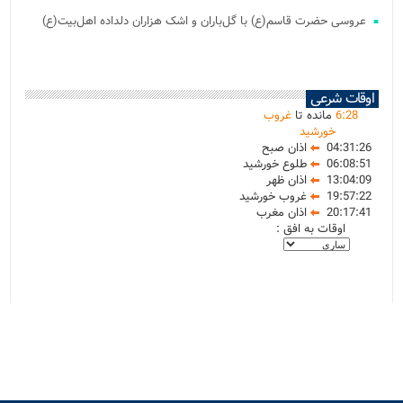
عروسی حضرت قاسم(ع) با گل‌باران و اشک هزاران دلداده اهل‌بیت(ع)
اوقات شرعی
28
:
6
مانده تا
غروب
خورشید
04:31:26
اذان صبح
06:08:51
طلوع خورشید
13:04:09
اذان ظهر
19:57:22
غروب خورشید
20:17:41
اذان مغرب
اوقات به افق :