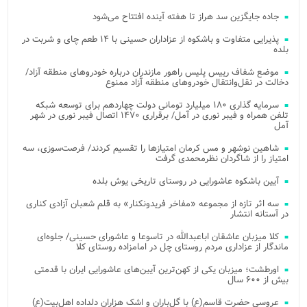
جاده جایگزین سد هراز تا هفته آینده افتتاح می‌شود
پذیرایی متفاوت و باشکوه از عزاداران حسینی با ۱۴ طعم چای و شربت در
بلده
موضع شفاف رییس پلیس راهور مازندران درباره خودروهای منطقه آزاد/
دخالت در نقل‌وانتقال خودروهای منطقه آزاد ممنوع
سرمایه گذاری ۱۸۰ میلیارد تومانی دولت چهاردهم برای توسعه شبکه
تلفن همراه و فیبر نوری در آمل/ برقراری ۱۴۷۰ اتصال فیبر نوری در شهر
آمل
شاهین نوشهر و مس کرمان امتیازها را تقسیم کردند/ فرصت‌سوزی، سه
امتیاز را از شاگردان نظرمحمدی گرفت
آیین باشکوه عاشورایی در روستای تاریخی یوش بلده
سه اثر تازه از مجموعه «مفاخر فریدونکنار» به قلم شعبان آزادی کناری
در آستانه انتشار
کلا میزبان عاشقان اباعبدالله در تاسوعا و عاشورای حسینی/ جلوه‌ای
ماندگار از عزاداری مردم روستای چل در امامزاده روستای کلا
اورطشت؛ میزبان یکی از کهن‌ترین آیین‌های عاشورایی ایران با قدمتی
بیش از ۶۰۰ سال
عروسی حضرت قاسم(ع) با گل‌باران و اشک هزاران دلداده اهل‌بیت(ع)