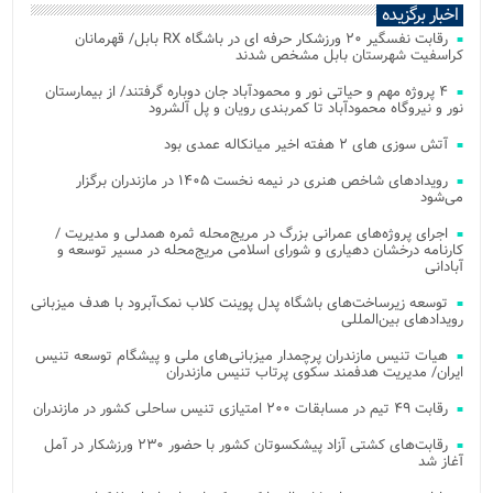
اخبار برگزیده
رقابت نفسگیر ۲۰ ورزشکار حرفه ای در باشگاه RX بابل/ قهرمانان
کراسفیت شهرستان بابل مشخص شدند
۴ پروژه مهم و حیاتی نور و محمودآباد جان دوباره گرفتند/ از بیمارستان
نور و نیروگاه محمودآباد تا کمربندی رویان و پل آلشرود
آتش‌ سوزی‌ های ۲ هفته اخیر میانکاله عمدی بود
رویدادهای شاخص هنری در نیمه نخست ۱۴۰۵ در مازندران برگزار
می‌شود
اجرای پروژه‌های عمرانی بزرگ در مریج‌محله ثمره همدلی و مدیریت /
کارنامه درخشان دهیاری و شورای اسلامی مریج‌محله در مسیر توسعه و
آبادانی
توسعه زیرساخت‌های باشگاه پدل پوینت کلاب نمک‌آبرود با هدف میزبانی
رویدادهای بین‌المللی
هیات تنیس مازندران پرچمدار میزبانی‌های ملی و پیشگام توسعه تنیس
ایران/ مدیریت هدفمند سکوی پرتاب تنیس مازندران
رقابت ۴۹ تیم در مسابقات ۲۰۰ امتیازی تنیس ساحلی کشور در مازندران
رقابت‌های کشتی آزاد پیشکسوتان کشور با حضور ۲۳۰ ورزشکار در آمل
آغاز شد