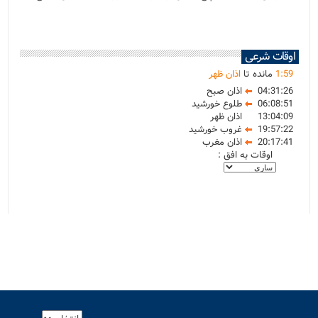
اوقات شرعی
59
:
1
مانده تا
اذان ظهر
04:31:26
اذان صبح
06:08:51
طلوع خورشید
13:04:09
اذان ظهر
19:57:22
غروب خورشید
20:17:41
اذان مغرب
اوقات به افق :