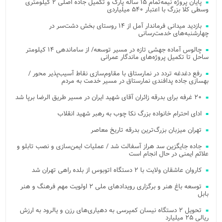
پایان پروژه نیمه‌تمام ۱۵ ساله پارک و تکمیل جاده اصلی ۲ کیلومتری
وسطی کلا بزرگ با اعتبار ۵۴۰ میلیاردی
بازدید میدانی فرماندار آمل از ۱۴ روستای بخش دشت‌سر در
چهارشنبه‌های خدمت‌رسانی
چالوس آماده جهشی تازه در مسیر توسعه/ از ساماندهی ۱۴ کیلومتر
ساحل تا تکمیل پروژه‌های ماندگار عمرانی
رفع دغدغه تردد در نمارستاق با مقاوم‌سازی نقاط آسیب‌پذیر محور /
بهسازی جاده پدافندی نمارستاق در مسیر خدمت به مردم
۲۰ غرفه برای بدرقه زائران آقای شهید ایران در مسیر طریق الرضا برپا شد
ادای احترام خانواده بزرگ نکا چوب به رهبر شهید انقلاب
تهران میزبان بزرگ‌ترین بدرقه تاریخ معاصر
جاده جایگزین سد هراز آسفالت شد / عملیات ایمن‌سازی و نصب تابلو و
علائم ایمنی در حال انجام است
کاروان عاشقان ولایت با ۲ دستگاه اتوبوس از بلده راهی تهران شد
توسعه باغ هنر و برگزاری رویدادهای ملی ۲ اولویت مهم فرهنگ و هنر
بابل
تحویل ۲ دستگاه نیسان کمپرسی به دهیاری‌های رزن و یالرود به ارزش
ریالی ۲۵ میلیارد