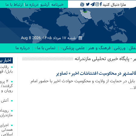
مارا دنبال کنید
خبرنامه
آرشیو
درباره ما
ارتباط با ما
شنبه ۱۷ مرداد ۱۴۰۵-
Aug 8 2026
لملل
ورزشی
فرهنگ و هنر
علمی پزشکی
تماس با ما
درباره ما
 - پایگاه خبری تحلیلی مازندرانه
اخبار ب
بابل/ ق
و قائمشهر در محکومیت اغتشاشات اخیر+ تصاویر
بابل در حمایت از ولایت و محکومیت حوادث اخیر با حضور امام
۴ پر
گرفتند/ 
...
رویان و 
آتش‌ سوزی‌ های
مازندران
اجرای
همدلی و
اسلامی م