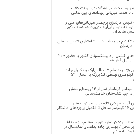
 زیرساخت‌های باشگاه پدل پوینت کلاب
د با هدف میزبانی رویدادهای بین‌المللی
تنیس مازندران پرچمدار میزبانی‌های ملی و
توسعه تنیس ایران/ مدیریت هدفمند سکوی
یس مازندران
رقابت ۴۹ تیم در مسابقات ۲۰۰ امتیازی تنیس ساحلی
مازندران
رقابت‌های کشتی آزاد پیشکسوتان کشور با حضور ۲۳۰
در آمل آغاز شد
پایان پروژه نیمه‌تمام ۱۵ ساله پارک و تکمیل جاده
اصلی ۲ کیلومتری وسطی کلا بزرگ با اعتبار ۵۴۰
بازدید میدانی فرماندار آمل از ۱۴ روستای بخش
در چهارشنبه‌های خدمت‌رسانی
 آماده جهشی تازه در مسیر توسعه/ از
ساماندهی ۱۴ کیلومتر ساحل تا تکمیل پروژه‌های ماندگار
غدغه تردد در نمارستاق با مقاوم‌سازی نقاط
ر محور / بهسازی جاده پدافندی نمارستاق در
مت به مردم