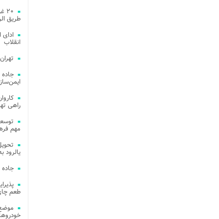
۲۰ 
طریق الر
ادای 
انقلاب
تهران
جاده 
ایمن‌ساز
راهی ته
مهم فره
یالرود به ار
جاده 
طعم چای
موضع 
خودروهای