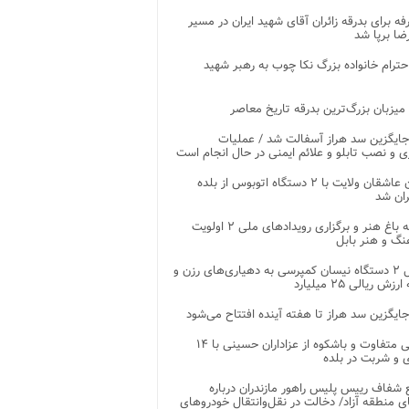
غرفه برای بدرقه زائران آقای شهید ایران در مسیر
ضا برپا شد
احترام خانواده بزرگ نکا چوب به رهبر شهید
 میزبان بزرگ‌ترین بدرقه تاریخ معاصر
جایگزین سد هراز آسفالت شد / عملیات
ی و نصب تابلو و علائم ایمنی در حال انجام است
کاروان عاشقان ولایت با ۲ دستگاه اتوبوس از بلده
ران شد
توسعه باغ هنر و برگزاری رویدادهای ملی ۲ اولویت
نگ و هنر بابل
تحویل ۲ دستگاه نیسان کمپرسی به دهیاری‌های رزن و
زش ریالی ۲۵ میلیارد
جایگزین سد هراز تا هفته آینده افتتاح می‌شود
پذیرایی متفاوت و باشکوه از عزاداران حسینی با ۱۴
 و شربت در بلده
شفاف رییس پلیس راهور مازندران درباره
 منطقه آزاد/ دخالت در نقل‌وانتقال خودروهای