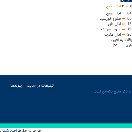
نده تا
اذان صبح
04
اذان صبح
06
طلوع خورشید
13
اذان ظهر
19
غروب خورشید
20
اذان مغرب
وقات به افق :
تبلیغات در سایت
پیوندها
با ذکر منبع بلامانع است
طراحان شمال
طراحی و اجرا: