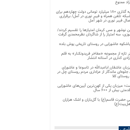
اد ممنوع
سرمایه گذاری ۱۸۰ میلیارد تومانی دولت چهاردهم برای
که تلفن همراه و فیبر نوری در آمل/ برقراری
 نوشهر و مس کرمان امتیازها را تقسیم کردند/
زی، سه امتیاز را از شاگردان نظرمحمدی گرفت
باشکوه عاشورایی در روستای تاریخی یوش بلده
ر تازه از مجموعه «مفاخر فریدونکنار» به قلم
ادی کناری در آستانه انتشار
زبان عاشقان اباعبدالله در تاسوعا و عاشورای
لوه‌ای ماندگار از عزاداری مردم روستای چل در
 روستای کلا
ت؛ میزبان یکی از کهن‌ترین آیین‌های عاشورایی
متی بیش از ۶۰۰ سال
 حضرت قاسم(ع) با گل‌باران و اشک هزاران
هل‌بیت(ع)
شرعی