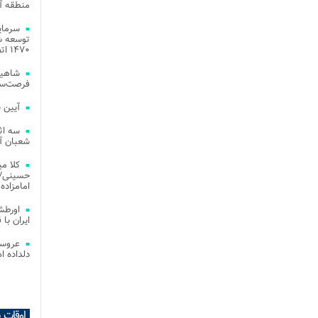
منطقه آز
توسعه شب
۱۴۷۰ اتصال فیبر نوری در شهر آمل
شاهین
فرصت‌سو
آیین 
سه اث
شعبان آز
کلا می
حسینی/ ج
امامزاده
اورطش
ایران با قد
عروسی
دلداده ا
اوقات 