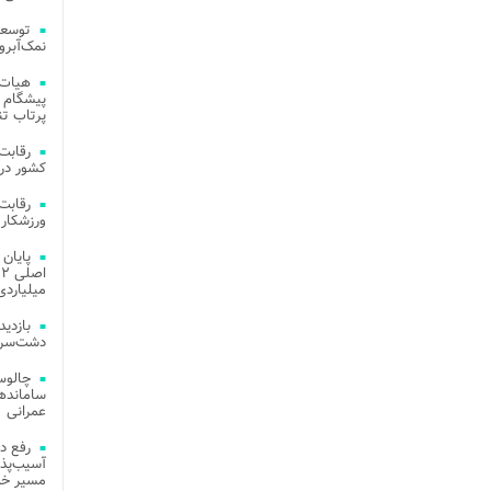
توسعه
نمک‌آبرو
هیات 
پیشگام 
پرتاب تن
کشور در 
ورزشکار 
میلیاردی
دشت‌سر 
چالوس
عمرانی
رفع د
آسیب‌پذی
مسیر خد