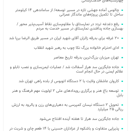
چهارشنبه‌های خدمت‌رسانی
چالوس آماده جهشی تازه در مسیر توسعه/ از ساماندهی ۱۴ کیلومتر
ساحل تا تکمیل پروژه‌های ماندگار عمرانی
رفع دغدغه تردد در نمارستاق با مقاوم‌سازی نقاط آسیب‌پذیر محور /
بهسازی جاده پدافندی نمارستاق در مسیر خدمت به مردم
۲۰ غرفه برای بدرقه زائران آقای شهید ایران در مسیر طریق الرضا برپا شد
ادای احترام خانواده بزرگ نکا چوب به رهبر شهید انقلاب
تهران میزبان بزرگ‌ترین بدرقه تاریخ معاصر
جاده جایگزین سد هراز آسفالت شد / عملیات ایمن‌سازی و نصب تابلو و
علائم ایمنی در حال انجام است
کاروان عاشقان ولایت با ۲ دستگاه اتوبوس از بلده راهی تهران شد
توسعه باغ هنر و برگزاری رویدادهای ملی ۲ اولویت مهم فرهنگ و هنر
بابل
تحویل ۲ دستگاه نیسان کمپرسی به دهیاری‌های رزن و یالرود به ارزش
ریالی ۲۵ میلیارد
جاده جایگزین سد هراز تا هفته آینده افتتاح می‌شود
پذیرایی متفاوت و باشکوه از عزاداران حسینی با ۱۴ طعم چای و شربت در