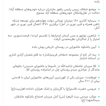
بلده
موضع شفاف رییس پلیس راهور مازندران درباره خودروهای منطقه آزاد/
دخالت در نقل‌وانتقال خودروهای منطقه آزاد ممنوع
سرمایه گذاری ۱۸۰ میلیارد تومانی دولت چهاردهم برای توسعه شبکه
تلفن همراه و فیبر نوری در آمل/ برقراری ۱۴۷۰ اتصال فیبر نوری در شهر
آمل
شاهین نوشهر و مس کرمان امتیازها را تقسیم کردند/ فرصت‌سوزی، سه
امتیاز را از شاگردان نظرمحمدی گرفت
آیین باشکوه عاشورایی در روستای تاریخی یوش بلده
سه اثر تازه از مجموعه «مفاخر فریدونکنار» به قلم شعبان آزادی کناری
در آستانه انتشار
کلا میزبان عاشقان اباعبدالله در تاسوعا و عاشورای حسینی/ جلوه‌ای
ماندگار از عزاداری مردم روستای چل در امامزاده روستای کلا
اورطشت؛ میزبان یکی از کهن‌ترین آیین‌های عاشورایی ایران با قدمتی
بیش از ۶۰۰ سال
عروسی حضرت قاسم(ع) با گل‌باران و اشک هزاران دلداده اهل‌بیت(ع)
موکب مردمی بیت‌ الزهرا (س) آمل میزبان اجتماع باشکوه عاشقان
سیدالشهدا (ع)