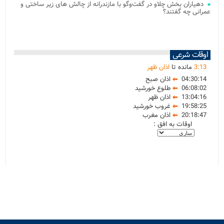
دهیاران بخش چلاو در گفت‌وگو با مازندرانه از چالش های زیر ساختی و
عمرانی چه گفتند؟
اوقات شرعی
13
:
3
مانده تا
اذان ظهر
04:30:14
اذان صبح
06:08:02
طلوع خورشید
13:04:16
اذان ظهر
19:58:25
غروب خورشید
20:18:47
اذان مغرب
اوقات به افق :