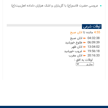
عروسی حضرت قاسم(ع) با گل‌باران و اشک هزاران دلداده اهل‌بیت(ع)
اوقات شرعی
55
:
4
مانده تا
اذان صبح
04:32:38
اذان صبح
06:09:39
طلوع خورشید
13:04:02
اذان ظهر
19:56:18
غروب خورشید
20:16:33
اذان مغرب
اوقات به افق :