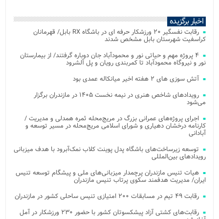
اخبار برگزیده
رقابت نفسگیر ۲۰ ورزشکار حرفه ای در باشگاه RX بابل/ قهرمانان
کراسفیت شهرستان بابل مشخص شدند
۴ پروژه مهم و حیاتی نور و محمودآباد جان دوباره گرفتند/ از بیمارستان
نور و نیروگاه محمودآباد تا کمربندی رویان و پل آلشرود
آتش‌ سوزی‌ های ۲ هفته اخیر میانکاله عمدی بود
رویدادهای شاخص هنری در نیمه نخست ۱۴۰۵ در مازندران برگزار
می‌شود
اجرای پروژه‌های عمرانی بزرگ در مریج‌محله ثمره همدلی و مدیریت /
کارنامه درخشان دهیاری و شورای اسلامی مریج‌محله در مسیر توسعه و
آبادانی
توسعه زیرساخت‌های باشگاه پدل پوینت کلاب نمک‌آبرود با هدف میزبانی
رویدادهای بین‌المللی
هیات تنیس مازندران پرچمدار میزبانی‌های ملی و پیشگام توسعه تنیس
ایران/ مدیریت هدفمند سکوی پرتاب تنیس مازندران
رقابت ۴۹ تیم در مسابقات ۲۰۰ امتیازی تنیس ساحلی کشور در مازندران
رقابت‌های کشتی آزاد پیشکسوتان کشور با حضور ۲۳۰ ورزشکار در آمل