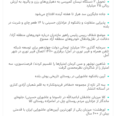
تحویل ۲ دستگاه نیسان کمپرسی به دهیاری‌های رزن و یالرود به ارزش
ریالی ۲۵ میلیارد
جاده جایگزین سد هراز تا هفته آینده افتتاح می‌شود
پذیرایی متفاوت و باشکوه از عزاداران حسینی با ۱۴ طعم چای و شربت در
بلده
موضع شفاف رییس پلیس راهور مازندران درباره خودروهای منطقه آزاد/
دخالت در نقل‌وانتقال خودروهای منطقه آزاد ممنوع
سرمایه گذاری ۱۸۰ میلیارد تومانی دولت چهاردهم برای توسعه شبکه
تلفن همراه و فیبر نوری در آمل/ برقراری ۱۴۷۰ اتصال فیبر نوری در شهر
آمل
شاهین نوشهر و مس کرمان امتیازها را تقسیم کردند/ فرصت‌سوزی، سه
امتیاز را از شاگردان نظرمحمدی گرفت
آیین باشکوه عاشورایی در روستای تاریخی یوش بلده
سه اثر تازه از مجموعه «مفاخر فریدونکنار» به قلم شعبان آزادی کناری
در آستانه انتشار
کلا میزبان عاشقان اباعبدالله در تاسوعا و عاشورای حسینی/ جلوه‌ای
ماندگار از عزاداری مردم روستای چل در امامزاده روستای کلا
اورطشت؛ میزبان یکی از کهن‌ترین آیین‌های عاشورایی ایران با قدمتی
بیش از ۶۰۰ سال