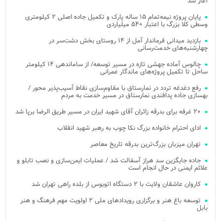
آغاز شد
پایان پروژه نیمه‌تمام ۱۵ ساله پارک و تکمیل جاده اصلی ۲ کیلومتری
وسطی کلا بزرگ با اعتبار ۵۴۰ میلیاردی
بازدید میدانی فرماندار آمل از ۱۴ روستای بخش دشت‌سر در
چهارشنبه‌های خدمت‌رسانی
چالوس آماده جهشی تازه در مسیر توسعه/ از ساماندهی ۱۴ کیلومتر
ساحل تا تکمیل پروژه‌های ماندگار عمرانی
رفع دغدغه تردد در نمارستاق با مقاوم‌سازی نقاط آسیب‌پذیر محور /
بهسازی جاده پدافندی نمارستاق در مسیر خدمت به مردم
۲۰ غرفه برای بدرقه زائران آقای شهید ایران در مسیر طریق الرضا برپا شد
ادای احترام خانواده بزرگ نکا چوب به رهبر شهید انقلاب
تهران میزبان بزرگ‌ترین بدرقه تاریخ معاصر
جاده جایگزین سد هراز آسفالت شد / عملیات ایمن‌سازی و نصب تابلو و
علائم ایمنی در حال انجام است
کاروان عاشقان ولایت با ۲ دستگاه اتوبوس از بلده راهی تهران شد
توسعه باغ هنر و برگزاری رویدادهای ملی ۲ اولویت مهم فرهنگ و هنر
بابل