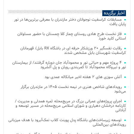
اخبار برگزیده
مسابقات کراسفیت نوجوانان دختر مازندران با معرفی برترین‌ها در نور
پایان یافت
فاز نخست طرح هادی روستای چماز کلا چمستان با حضور مسئولان
استانی کلید خورد
رقابت نفسگیر ۲۰ ورزشکار حرفه ای در باشگاه RX بابل/ قهرمانان
کراسفیت شهرستان بابل مشخص شدند
۴ پروژه مهم و حیاتی نور و محمودآباد جان دوباره گرفتند/ از بیمارستان
نور و نیروگاه محمودآباد تا کمربندی رویان و پل آلشرود
آتش‌ سوزی‌ های ۲ هفته اخیر میانکاله عمدی بود
رویدادهای شاخص هنری در نیمه نخست ۱۴۰۵ در مازندران برگزار
می‌شود
اجرای پروژه‌های عمرانی بزرگ در مریج‌محله ثمره همدلی و مدیریت /
کارنامه درخشان دهیاری و شورای اسلامی مریج‌محله در مسیر توسعه و
آبادانی
توسعه زیرساخت‌های باشگاه پدل پوینت کلاب نمک‌آبرود با هدف میزبانی
رویدادهای بین‌المللی