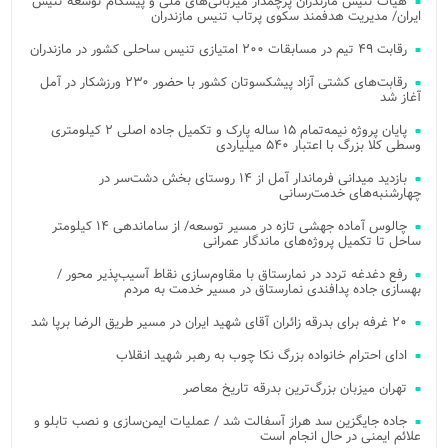
هیات تنیس مازندران پرچمدار میزبانی‌های ملی و پیشگام توسعه تنیس
ایران/ مدیریت هدفمند سکوی پرتاب تنیس مازندران
رقابت ۴۹ تیم در مسابقات ۲۰۰ امتیازی تنیس ساحلی کشور در مازندران
رقابت‌های کشتی آزاد پیشکسوتان کشور با حضور ۲۳۰ ورزشکار در آمل
آغاز شد
پایان پروژه نیمه‌تمام ۱۵ ساله پارک و تکمیل جاده اصلی ۲ کیلومتری
وسطی کلا بزرگ با اعتبار ۵۴۰ میلیاردی
بازدید میدانی فرماندار آمل از ۱۴ روستای بخش دشت‌سر در
چهارشنبه‌های خدمت‌رسانی
چالوس آماده جهشی تازه در مسیر توسعه/ از ساماندهی ۱۴ کیلومتر
ساحل تا تکمیل پروژه‌های ماندگار عمرانی
رفع دغدغه تردد در نمارستاق با مقاوم‌سازی نقاط آسیب‌پذیر محور /
بهسازی جاده پدافندی نمارستاق در مسیر خدمت به مردم
۲۰ غرفه برای بدرقه زائران آقای شهید ایران در مسیر طریق الرضا برپا شد
ادای احترام خانواده بزرگ نکا چوب به رهبر شهید انقلاب
تهران میزبان بزرگ‌ترین بدرقه تاریخ معاصر
جاده جایگزین سد هراز آسفالت شد / عملیات ایمن‌سازی و نصب تابلو و
علائم ایمنی در حال انجام است