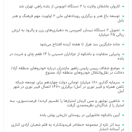
کاروان عاشقان ولایت با ۲ دستگاه اتوبوس از بلده راهی تهران شد
توسعه باغ هنر و برگزاری رویدادهای ملی ۲ اولویت مهم فرهنگ و هنر
بابل
تحویل ۲ دستگاه نیسان کمپرسی به دهیاری‌های رزن و یالرود به ارزش
ریالی ۲۵ میلیارد
جاده جایگزین سد هراز تا هفته آینده افتتاح می‌شود
پذیرایی متفاوت و باشکوه از عزاداران حسینی با ۱۴ طعم چای و شربت در
بلده
موضع شفاف رییس پلیس راهور مازندران درباره خودروهای منطقه آزاد/
دخالت در نقل‌وانتقال خودروهای منطقه آزاد ممنوع
سرمایه گذاری ۱۸۰ میلیارد تومانی دولت چهاردهم برای توسعه شبکه
تلفن همراه و فیبر نوری در آمل/ برقراری ۱۴۷۰ اتصال فیبر نوری در شهر
آمل
شاهین نوشهر و مس کرمان امتیازها را تقسیم کردند/ فرصت‌سوزی، سه
امتیاز را از شاگردان نظرمحمدی گرفت
آیین باشکوه عاشورایی در روستای تاریخی یوش بلده
سه اثر تازه از مجموعه «مفاخر فریدونکنار» به قلم شعبان آزادی کناری
در آستانه انتشار