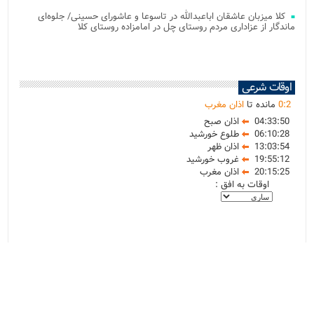
کلا میزبان عاشقان اباعبدالله در تاسوعا و عاشورای حسینی/ جلوه‌ای
ماندگار از عزاداری مردم روستای چل در امامزاده روستای کلا
اوقات شرعی
2
:
0
مانده تا
اذان مغرب
04:33:50
اذان صبح
06:10:28
طلوع خورشید
13:03:54
اذان ظهر
19:55:12
غروب خورشید
20:15:25
اذان مغرب
اوقات به افق :