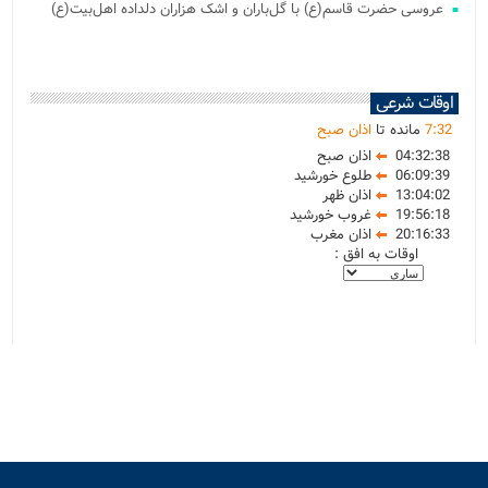
عروسی حضرت قاسم(ع) با گل‌باران و اشک هزاران دلداده اهل‌بیت(ع)
اوقات شرعی
32
:
7
مانده تا
اذان صبح
04:32:38
اذان صبح
06:09:39
طلوع خورشید
13:04:02
اذان ظهر
19:56:18
غروب خورشید
20:16:33
اذان مغرب
اوقات به افق :