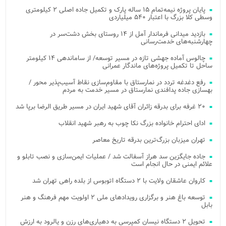
پایان پروژه نیمه‌تمام ۱۵ ساله پارک و تکمیل جاده اصلی ۲ کیلومتری
وسطی کلا بزرگ با اعتبار ۵۴۰ میلیاردی
بازدید میدانی فرماندار آمل از ۱۴ روستای بخش دشت‌سر در
چهارشنبه‌های خدمت‌رسانی
چالوس آماده جهشی تازه در مسیر توسعه/ از ساماندهی ۱۴ کیلومتر
ساحل تا تکمیل پروژه‌های ماندگار عمرانی
رفع دغدغه تردد در نمارستاق با مقاوم‌سازی نقاط آسیب‌پذیر محور /
بهسازی جاده پدافندی نمارستاق در مسیر خدمت به مردم
۲۰ غرفه برای بدرقه زائران آقای شهید ایران در مسیر طریق الرضا برپا شد
ادای احترام خانواده بزرگ نکا چوب به رهبر شهید انقلاب
تهران میزبان بزرگ‌ترین بدرقه تاریخ معاصر
جاده جایگزین سد هراز آسفالت شد / عملیات ایمن‌سازی و نصب تابلو و
علائم ایمنی در حال انجام است
کاروان عاشقان ولایت با ۲ دستگاه اتوبوس از بلده راهی تهران شد
توسعه باغ هنر و برگزاری رویدادهای ملی ۲ اولویت مهم فرهنگ و هنر
بابل
تحویل ۲ دستگاه نیسان کمپرسی به دهیاری‌های رزن و یالرود به ارزش