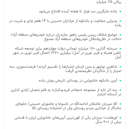
ریالی ۲۵ میلیارد
جاده جایگزین سد هراز تا هفته آینده افتتاح می‌شود
پذیرایی متفاوت و باشکوه از عزاداران حسینی با ۱۴ طعم چای و شربت در
بلده
موضع شفاف رییس پلیس راهور مازندران درباره خودروهای منطقه آزاد/
دخالت در نقل‌وانتقال خودروهای منطقه آزاد ممنوع
سرمایه گذاری ۱۸۰ میلیارد تومانی دولت چهاردهم برای توسعه شبکه
تلفن همراه و فیبر نوری در آمل/ برقراری ۱۴۷۰ اتصال فیبر نوری در شهر
آمل
شاهین نوشهر و مس کرمان امتیازها را تقسیم کردند/ فرصت‌سوزی، سه
امتیاز را از شاگردان نظرمحمدی گرفت
آیین باشکوه عاشورایی در روستای تاریخی یوش بلده
سه اثر تازه از مجموعه «مفاخر فریدونکنار» به قلم شعبان آزادی کناری
در آستانه انتشار
کلا میزبان عاشقان اباعبدالله در تاسوعا و عاشورای حسینی/ جلوه‌ای
ماندگار از عزاداری مردم روستای چل در امامزاده روستای کلا
اورطشت؛ میزبان یکی از کهن‌ترین آیین‌های عاشورایی ایران با قدمتی
بیش از ۶۰۰ سال