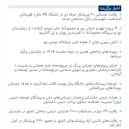
اخبار برگزیده
رقابت نفسگیر ۲۰ ورزشکار حرفه ای در باشگاه RX بابل/ قهرمانان
کراسفیت شهرستان بابل مشخص شدند
۴ پروژه مهم و حیاتی نور و محمودآباد جان دوباره گرفتند/ از بیمارستان
نور و نیروگاه محمودآباد تا کمربندی رویان و پل آلشرود
آتش‌ سوزی‌ های ۲ هفته اخیر میانکاله عمدی بود
رویدادهای شاخص هنری در نیمه نخست ۱۴۰۵ در مازندران برگزار
می‌شود
اجرای پروژه‌های عمرانی بزرگ در مریج‌محله ثمره همدلی و مدیریت /
کارنامه درخشان دهیاری و شورای اسلامی مریج‌محله در مسیر توسعه و
آبادانی
توسعه زیرساخت‌های باشگاه پدل پوینت کلاب نمک‌آبرود با هدف میزبانی
رویدادهای بین‌المللی
هیات تنیس مازندران پرچمدار میزبانی‌های ملی و پیشگام توسعه تنیس
ایران/ مدیریت هدفمند سکوی پرتاب تنیس مازندران
رقابت ۴۹ تیم در مسابقات ۲۰۰ امتیازی تنیس ساحلی کشور در مازندران
رقابت‌های کشتی آزاد پیشکسوتان کشور با حضور ۲۳۰ ورزشکار در آمل
آغاز شد