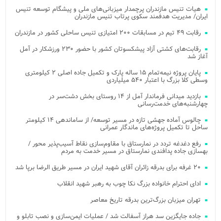
هیات تنیس مازندران پرچمدار میزبانی‌های ملی و پیشگام توسعه تنیس
ایران/ مدیریت هدفمند سکوی پرتاب تنیس مازندران
رقابت ۴۹ تیم در مسابقات ۲۰۰ امتیازی تنیس ساحلی کشور در مازندران
رقابت‌های کشتی آزاد پیشکسوتان کشور با حضور ۲۳۰ ورزشکار در آمل
آغاز شد
پایان پروژه نیمه‌تمام ۱۵ ساله پارک و تکمیل جاده اصلی ۲ کیلومتری
وسطی کلا بزرگ با اعتبار ۵۴۰ میلیاردی
بازدید میدانی فرماندار آمل از ۱۴ روستای بخش دشت‌سر در
چهارشنبه‌های خدمت‌رسانی
چالوس آماده جهشی تازه در مسیر توسعه/ از ساماندهی ۱۴ کیلومتر
ساحل تا تکمیل پروژه‌های ماندگار عمرانی
رفع دغدغه تردد در نمارستاق با مقاوم‌سازی نقاط آسیب‌پذیر محور /
بهسازی جاده پدافندی نمارستاق در مسیر خدمت به مردم
۲۰ غرفه برای بدرقه زائران آقای شهید ایران در مسیر طریق الرضا برپا شد
ادای احترام خانواده بزرگ نکا چوب به رهبر شهید انقلاب
تهران میزبان بزرگ‌ترین بدرقه تاریخ معاصر
جاده جایگزین سد هراز آسفالت شد / عملیات ایمن‌سازی و نصب تابلو و