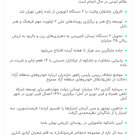
علائم ایمنی در حال انجام است
کاروان عاشقان ولایت با ۲ دستگاه اتوبوس از بلده راهی تهران شد
توسعه باغ هنر و برگزاری رویدادهای ملی ۲ اولویت مهم فرهنگ و هنر
بابل
تحویل ۲ دستگاه نیسان کمپرسی به دهیاری‌های رزن و یالرود به ارزش
ریالی ۲۵ میلیارد
جاده جایگزین سد هراز تا هفته آینده افتتاح می‌شود
پذیرایی متفاوت و باشکوه از عزاداران حسینی با ۱۴ طعم چای و شربت در
بلده
موضع شفاف رییس پلیس راهور مازندران درباره خودروهای منطقه آزاد/
دخالت در نقل‌وانتقال خودروهای منطقه آزاد ممنوع
سرمایه گذاری ۱۸۰ میلیارد تومانی دولت چهاردهم برای توسعه شبکه
تلفن همراه و فیبر نوری در آمل/ برقراری ۱۴۷۰ اتصال فیبر نوری در شهر
آمل
شاهین نوشهر و مس کرمان امتیازها را تقسیم کردند/ فرصت‌سوزی، سه
امتیاز را از شاگردان نظرمحمدی گرفت
آیین باشکوه عاشورایی در روستای تاریخی یوش بلده
سه اثر تازه از مجموعه «مفاخر فریدونکنار» به قلم شعبان آزادی کناری