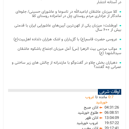
در آستانه انتشار
کلا میزبان عاشقان اباعبدالله در تاسوعا و عاشورای حسینی/ جلوه‌ای
ماندگار از عزاداری مردم روستای چل در امامزاده روستای کلا
اورطشت؛ میزبان یکی از کهن‌ترین آیین‌های عاشورایی ایران با قدمتی
بیش از ۶۰۰ سال
عروسی حضرت قاسم(ع) با گل‌باران و اشک هزاران دلداده اهل‌بیت(ع)
موکب مردمی بیت‌ الزهرا (س) آمل میزبان اجتماع باشکوه عاشقان
سیدالشهدا (ع)
دهیاران بخش چلاو در گفت‌وگو با مازندرانه از چالش های زیر ساختی و
عمرانی چه گفتند؟
اوقات شرعی
7
:
0
مانده تا
غروب
خورشید
04:31:26
اذان صبح
06:08:51
طلوع خورشید
13:04:09
اذان ظهر
19:57:22
غروب خورشید
20:17:41
اذان مغرب