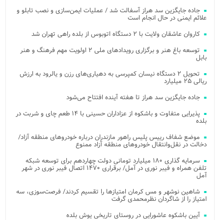
جاده جایگزین سد هراز آسفالت شد / عملیات ایمن‌سازی و نصب تابلو و
علائم ایمنی در حال انجام است
کاروان عاشقان ولایت با ۲ دستگاه اتوبوس از بلده راهی تهران شد
توسعه باغ هنر و برگزاری رویدادهای ملی ۲ اولویت مهم فرهنگ و هنر
بابل
تحویل ۲ دستگاه نیسان کمپرسی به دهیاری‌های رزن و یالرود به ارزش
ریالی ۲۵ میلیارد
جاده جایگزین سد هراز تا هفته آینده افتتاح می‌شود
پذیرایی متفاوت و باشکوه از عزاداران حسینی با ۱۴ طعم چای و شربت در
بلده
موضع شفاف رییس پلیس راهور مازندران درباره خودروهای منطقه آزاد/
دخالت در نقل‌وانتقال خودروهای منطقه آزاد ممنوع
سرمایه گذاری ۱۸۰ میلیارد تومانی دولت چهاردهم برای توسعه شبکه
تلفن همراه و فیبر نوری در آمل/ برقراری ۱۴۷۰ اتصال فیبر نوری در شهر
آمل
شاهین نوشهر و مس کرمان امتیازها را تقسیم کردند/ فرصت‌سوزی، سه
امتیاز را از شاگردان نظرمحمدی گرفت
آیین باشکوه عاشورایی در روستای تاریخی یوش بلده