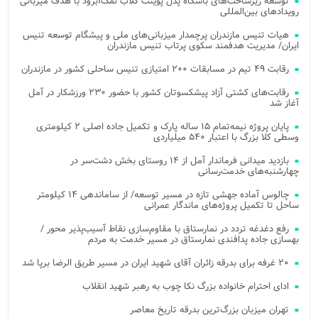
توسعه زیرساخت‌های باشگاه پدل پوینت کلاب نمک‌آبرود با هدف میزبانی
رویدادهای بین‌المللی
هیات تنیس مازندران پرچمدار میزبانی‌های ملی و پیشگام توسعه تنیس
ایران/ مدیریت هدفمند سکوی پرتاب تنیس مازندران
رقابت ۴۹ تیم در مسابقات ۲۰۰ امتیازی تنیس ساحلی کشور در مازندران
رقابت‌های کشتی آزاد پیشکسوتان کشور با حضور ۲۳۰ ورزشکار در آمل
آغاز شد
پایان پروژه نیمه‌تمام ۱۵ ساله پارک و تکمیل جاده اصلی ۲ کیلومتری
وسطی کلا بزرگ با اعتبار ۵۴۰ میلیاردی
بازدید میدانی فرماندار آمل از ۱۴ روستای بخش دشت‌سر در
چهارشنبه‌های خدمت‌رسانی
چالوس آماده جهشی تازه در مسیر توسعه/ از ساماندهی ۱۴ کیلومتر
ساحل تا تکمیل پروژه‌های ماندگار عمرانی
رفع دغدغه تردد در نمارستاق با مقاوم‌سازی نقاط آسیب‌پذیر محور /
بهسازی جاده پدافندی نمارستاق در مسیر خدمت به مردم
۲۰ غرفه برای بدرقه زائران آقای شهید ایران در مسیر طریق الرضا برپا شد
ادای احترام خانواده بزرگ نکا چوب به رهبر شهید انقلاب
تهران میزبان بزرگ‌ترین بدرقه تاریخ معاصر