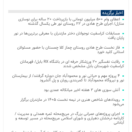
اخبار برگزیده
اعطای وام ۵۰۰ میلیون تومانی با بازپرداخت ۲۰ ساله برای نوسازی
منازل/ اجرای طرح هادی در ۲۲ روستای نور طی یکسال گذشته
مسابقات کراسفیت نوجوانان دختر مازندران با معرفی برترین‌ها در نور
پایان یافت
فاز نخست طرح هادی روستای چماز کلا چمستان با حضور مسئولان
استانی کلید خورد
رقابت نفسگیر ۲۰ ورزشکار حرفه ای در باشگاه RX بابل/ قهرمانان
کراسفیت شهرستان بابل مشخص شدند
۴ پروژه مهم و حیاتی نور و محمودآباد جان دوباره گرفتند/ از بیمارستان
نور و نیروگاه محمودآباد تا کمربندی رویان و پل آلشرود
آتش‌ سوزی‌ های ۲ هفته اخیر میانکاله عمدی بود
رویدادهای شاخص هنری در نیمه نخست ۱۴۰۵ در مازندران برگزار
می‌شود
اجرای پروژه‌های عمرانی بزرگ در مریج‌محله ثمره همدلی و مدیریت /
کارنامه درخشان دهیاری و شورای اسلامی مریج‌محله در مسیر توسعه و
آبادانی