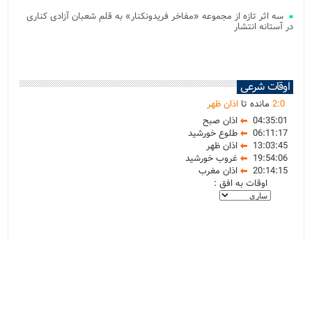
سه اثر تازه از مجموعه «مفاخر فریدونکنار» به قلم شعبان آزادی کناری
در آستانه انتشار
اوقات شرعی
0
:
2
مانده تا
اذان ظهر
04:35:01
اذان صبح
06:11:17
طلوع خورشید
13:03:45
اذان ظهر
19:54:06
غروب خورشید
20:14:15
اذان مغرب
اوقات به افق :