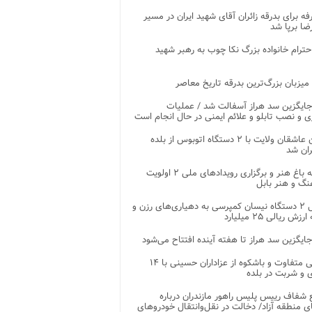
غرفه برای بدرقه زائران آقای شهید ایران در مسیر
ضا برپا شد
احترام خانواده بزرگ نکا چوب به رهبر شهید
 میزبان بزرگ‌ترین بدرقه تاریخ معاصر
جایگزین سد هراز آسفالت شد / عملیات
ی و نصب تابلو و علائم ایمنی در حال انجام است
کاروان عاشقان ولایت با ۲ دستگاه اتوبوس از بلده
ران شد
توسعه باغ هنر و برگزاری رویدادهای ملی ۲ اولویت
نگ و هنر بابل
تحویل ۲ دستگاه نیسان کمپرسی به دهیاری‌های رزن و
زش ریالی ۲۵ میلیارد
جایگزین سد هراز تا هفته آینده افتتاح می‌شود
پذیرایی متفاوت و باشکوه از عزاداران حسینی با ۱۴
 و شربت در بلده
شفاف رییس پلیس راهور مازندران درباره
 منطقه آزاد/ دخالت در نقل‌وانتقال خودروهای