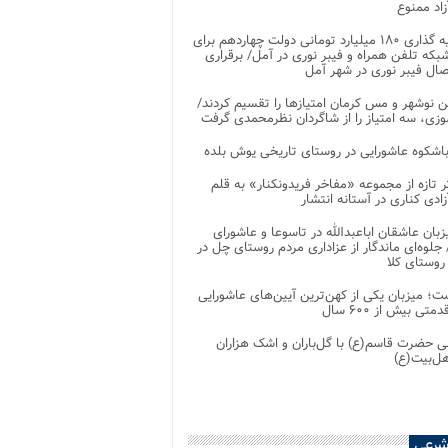
اد ممنوع
سرمایه گذاری ۱۸۰ میلیارد تومانی دولت چهاردهم برای
که تلفن همراه و فیبر نوری در آمل/ برقراری
 نوشهر و مس کرمان امتیازها را تقسیم کردند/
زی، سه امتیاز را از شاگردان نظرمحمدی گرفت
باشکوه عاشورایی در روستای تاریخی یوش بلده
ر تازه از مجموعه «مفاخر فریدونکنار» به قلم
ادی کناری در آستانه انتشار
زبان عاشقان اباعبدالله در تاسوعا و عاشورای
لوه‌ای ماندگار از عزاداری مردم روستای چل در
 روستای کلا
ت؛ میزبان یکی از کهن‌ترین آیین‌های عاشورایی
متی بیش از ۶۰۰ سال
 حضرت قاسم(ع) با گل‌باران و اشک هزاران
هل‌بیت(ع)
شرعی