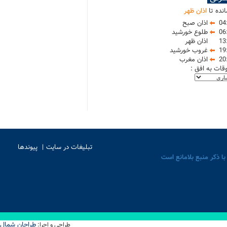
نده تا
اذان ظهر
04
اذان صبح
06
طلوع خورشید
13
اذان ظهر
19
غروب خورشید
20
اذان مغرب
وقات به افق :
تبلیغات در سایت
پیوندها
با ذکر منبع بلامانع است
طراحان شمال
طراحی و اجرا: