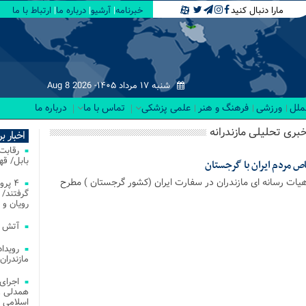
مارا دنبال کنید
خبرنامه
آرشیو
درباره ما
ارتباط با ما
شنبه ۱۷ مرداد ۱۴۰۵-
Aug 8 2026
لملل
ورزشی
فرهنگ و هنر
علمی پزشکی
تماس با ما
درباره ما
خبری تحلیلی مازندرانه
اخبار ب
بابل/ ق
ص مردم ایران با گرجستان
یات رسانه ای مازندران در سفارت ایران (کشور گرجستان ) مطرح
۴ پر
گرفتند/ 
رویان و 
آتش‌ سوزی‌ های
مازندران
اجرای
همدلی و
اسلامی م