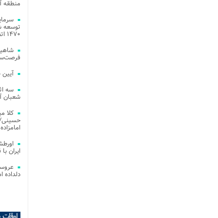
منطقه آز
توسعه شب
۱۴۷۰ اتصال فیبر نوری در شهر آمل
شاهین
فرصت‌سو
آیین 
سه اث
شعبان آز
کلا می
حسینی/ ج
امامزاده
اورطش
ایران با قد
عروسی
دلداده ا
اوقات 