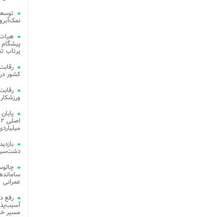
توسعه
نمک‌آبرو
هیات 
پیشگام 
پرتاب تن
کشور در 
ورزشکار 
میلیاردی
دشت‌سر 
چالوس
عمرانی
رفع د
آسیب‌پذی
مسیر خد