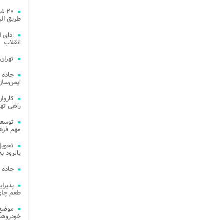
۲۰ 
طریق الر
ادای 
انقلاب
تهران
جاده 
ایمن‌ساز
راهی ته
مهم فره
یالرود به ار
جاده 
طعم چای
موضع 
خودروهای