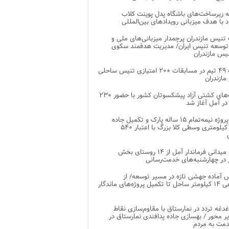
 زیرساخت‌های باشگاه پدل پوینت کلاب
د با هدف میزبانی رویدادهای بین‌المللی
تنیس مازندران پرچمدار میزبانی‌های ملی و
توسعه تنیس ایران/ مدیریت هدفمند سکوی
یس مازندران
رقابت ۴۹ تیم در مسابقات ۲۰۰ امتیازی تنیس ساحلی
مازندران
رقابت‌های کشتی آزاد پیشکسوتان کشور با حضور ۲۳۰
در آمل آغاز شد
پایان پروژه نیمه‌تمام ۱۵ ساله پارک و تکمیل جاده
اصلی ۲ کیلومتری وسطی کلا بزرگ با اعتبار ۵۴۰
بازدید میدانی فرماندار آمل از ۱۴ روستای بخش
در چهارشنبه‌های خدمت‌رسانی
 آماده جهشی تازه در مسیر توسعه/ از
ساماندهی ۱۴ کیلومتر ساحل تا تکمیل پروژه‌های ماندگار
غدغه تردد در نمارستاق با مقاوم‌سازی نقاط
ر محور / بهسازی جاده پدافندی نمارستاق در
مت به مردم