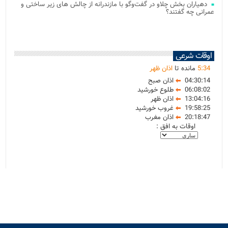
دهیاران بخش چلاو در گفت‌وگو با مازندرانه از چالش های زیر ساختی و
عمرانی چه گفتند؟
اوقات شرعی
34
:
5
مانده تا
اذان ظهر
04:30:14
اذان صبح
06:08:02
طلوع خورشید
13:04:16
اذان ظهر
19:58:25
غروب خورشید
20:18:47
اذان مغرب
اوقات به افق :