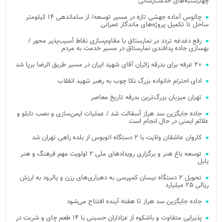
چهارشنبه‌های خدمت‌رسانی
چالوس آماده جهشی تازه در مسیر توسعه/ از ساماندهی ۱۴ کیلومتر
ساحل تا تکمیل پروژه‌های ماندگار عمرانی
رفع دغدغه تردد در نمارستاق با مقاوم‌سازی نقاط آسیب‌پذیر محور /
بهسازی جاده پدافندی نمارستاق در مسیر خدمت به مردم
۲۰ غرفه برای بدرقه زائران آقای شهید ایران در مسیر طریق الرضا برپا شد
ادای احترام خانواده بزرگ نکا چوب به رهبر شهید انقلاب
تهران میزبان بزرگ‌ترین بدرقه تاریخ معاصر
جاده جایگزین سد هراز آسفالت شد / عملیات ایمن‌سازی و نصب تابلو و
علائم ایمنی در حال انجام است
کاروان عاشقان ولایت با ۲ دستگاه اتوبوس از بلده راهی تهران شد
توسعه باغ هنر و برگزاری رویدادهای ملی ۲ اولویت مهم فرهنگ و هنر
بابل
تحویل ۲ دستگاه نیسان کمپرسی به دهیاری‌های رزن و یالرود به ارزش
ریالی ۲۵ میلیارد
جاده جایگزین سد هراز تا هفته آینده افتتاح می‌شود
پذیرایی متفاوت و باشکوه از عزاداران حسینی با ۱۴ طعم چای و شربت در