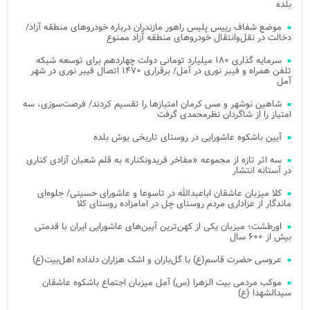
بلده
موضع شفاف رییس پلیس راهور مازندران درباره خودروهای منطقه آزاد/
دخالت در نقل‌وانتقال خودروهای منطقه آزاد ممنوع
سرمایه گذاری ۱۸۰ میلیارد تومانی دولت چهاردهم برای توسعه شبکه
تلفن همراه و فیبر نوری در آمل/ برقراری ۱۴۷۰ اتصال فیبر نوری در شهر
آمل
شاهین نوشهر و مس کرمان امتیازها را تقسیم کردند/ فرصت‌سوزی، سه
امتیاز را از شاگردان نظرمحمدی گرفت
آیین باشکوه عاشورایی در روستای تاریخی یوش بلده
سه اثر تازه از مجموعه «مفاخر فریدونکنار» به قلم شعبان آزادی کناری
در آستانه انتشار
کلا میزبان عاشقان اباعبدالله در تاسوعا و عاشورای حسینی/ جلوه‌ای
ماندگار از عزاداری مردم روستای چل در امامزاده روستای کلا
اورطشت؛ میزبان یکی از کهن‌ترین آیین‌های عاشورایی ایران با قدمتی
بیش از ۶۰۰ سال
عروسی حضرت قاسم(ع) با گل‌باران و اشک هزاران دلداده اهل‌بیت(ع)
موکب مردمی بیت‌ الزهرا (س) آمل میزبان اجتماع باشکوه عاشقان
سیدالشهدا (ع)