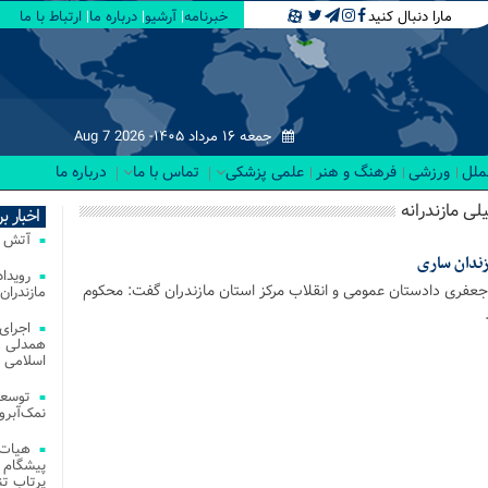
مارا دنبال کنید
خبرنامه
آرشیو
درباره ما
ارتباط با ما
جمعه ۱۶ مرداد ۱۴۰۵-
Aug 7 2026
لملل
ورزشی
فرهنگ و هنر
علمی پزشکی
تماس با ما
درباره ما
لی مازندرانه
اخبار ب
آتش‌ سوزی‌ های
ندان ساری
جعفری دادستان عمومی و انقلاب مرکز استان مازندران گفت: محکوم
مازندران
اجرای
همدلی و
اسلامی م
توسعه
نمک‌آبرو
هیات 
پیشگام 
پرتاب تن