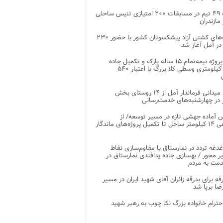
رقابت ۴۹ تیم در مسابقات ۲۰۰ امتیازی تنیس ساحلی
مازندران
رقابت‌های کشتی آزاد پیشکسوتان کشور با حضور ۲۳۰
در آمل آغاز شد
پایان پروژه نیمه‌تمام ۱۵ ساله پارک و تکمیل جاده
اصلی ۲ کیلومتری وسطی کلا بزرگ با اعتبار ۵۴۰
بازدید میدانی فرماندار آمل از ۱۴ روستای بخش
در چهارشنبه‌های خدمت‌رسانی
 آماده جهشی تازه در مسیر توسعه/ از
ساماندهی ۱۴ کیلومتر ساحل تا تکمیل پروژه‌های ماندگار
غدغه تردد در نمارستاق با مقاوم‌سازی نقاط
ر محور / بهسازی جاده پدافندی نمارستاق در
مت به مردم
غرفه برای بدرقه زائران آقای شهید ایران در مسیر
ضا برپا شد
احترام خانواده بزرگ نکا چوب به رهبر شهید