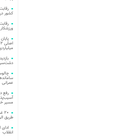
کشور در 
ورزشکار 
میلیاردی
دشت‌سر 
چالوس
عمرانی
رفع د
آسیب‌پذی
مسیر خد
۲۰ 
طریق الر
ادای 
انقلاب