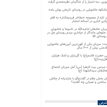
زی، سه امتیاز را از شاگردان نظرمحمدی گرفت
باشکوه عاشورایی در روستای تاریخی یوش بلده
ر تازه از مجموعه «مفاخر فریدونکنار» به قلم
ادی کناری در آستانه انتشار
زبان عاشقان اباعبدالله در تاسوعا و عاشورای
لوه‌ای ماندگار از عزاداری مردم روستای چل در
 روستای کلا
ت؛ میزبان یکی از کهن‌ترین آیین‌های عاشورایی
متی بیش از ۶۰۰ سال
 حضرت قاسم(ع) با گل‌باران و اشک هزاران
هل‌بیت(ع)
مردمی بیت‌ الزهرا (س) آمل میزبان اجتماع
عاشقان سیدالشهدا (ع)
ان بخش چلاو در گفت‌وگو با مازندرانه از چالش
 ساختی و عمرانی چه گفتند؟
شرعی