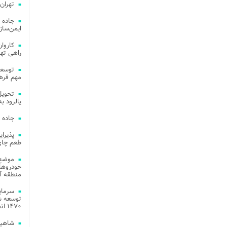
تهران
جاده 
ایمن‌ساز
راهی ته
مهم فره
یالرود به ار
جاده 
طعم چای
موضع 
خودروهای
منطقه آز
توسعه شب
۱۴۷۰ اتصال فیبر نوری در شهر آمل
شاهین