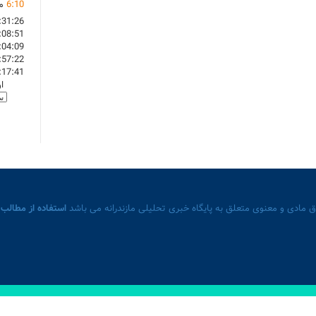
10
:
6
ما
:31:26
:08:51
:04:09
:57:22
:17:41
ا
 مادی و معنوی متعلق به پایگاه خبری تحلیلی مازندرانه می باشد
استفاده از مطالب 