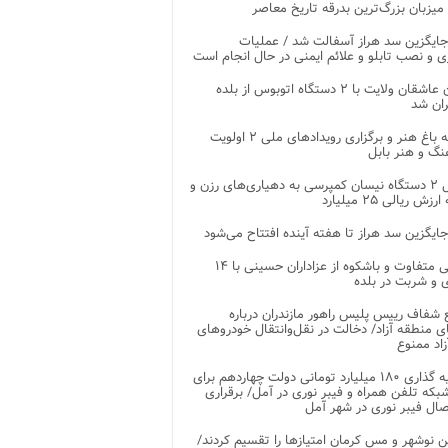
 میزبان بزرگ‌ترین بدرقه تاریخ معاصر
جایگزین سد هراز آسفالت شد / عملیات
ی و نصب تابلو و علائم ایمنی در حال انجام است
کاروان عاشقان ولایت با ۲ دستگاه اتوبوس از بلده
ران شد
توسعه باغ هنر و برگزاری رویدادهای ملی ۲ اولویت
نگ و هنر بابل
تحویل ۲ دستگاه نیسان کمپرسی به دهیاری‌های رزن و
زش ریالی ۲۵ میلیارد
جایگزین سد هراز تا هفته آینده افتتاح می‌شود
پذیرایی متفاوت و باشکوه از عزاداران حسینی با ۱۴
 و شربت در بلده
شفاف رییس پلیس راهور مازندران درباره
 منطقه آزاد/ دخالت در نقل‌وانتقال خودروهای
اد ممنوع
سرمایه گذاری ۱۸۰ میلیارد تومانی دولت چهاردهم برای
که تلفن همراه و فیبر نوری در آمل/ برقراری
 نوشهر و مس کرمان امتیازها را تقسیم کردند/