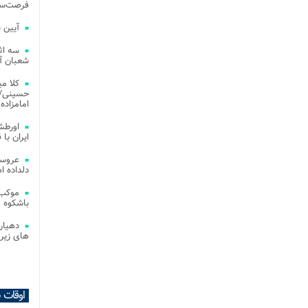
فرصت‌سو
آیین 
سه اث
شعبان آز
کلا می
حسینی/ ج
امامزاده
اورطش
ایران با قد
عروسی
دلداده ا
موکب 
باشکوه 
دهیار
های زیر
اوقات 