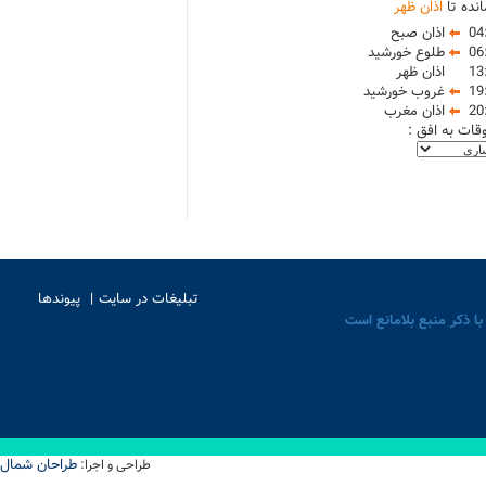
نده تا
اذان ظهر
04
اذان صبح
06
طلوع خورشید
13
اذان ظهر
19
غروب خورشید
20
اذان مغرب
وقات به افق :
تبلیغات در سایت
پیوندها
با ذکر منبع بلامانع است
طراحان شمال
طراحی و اجرا: