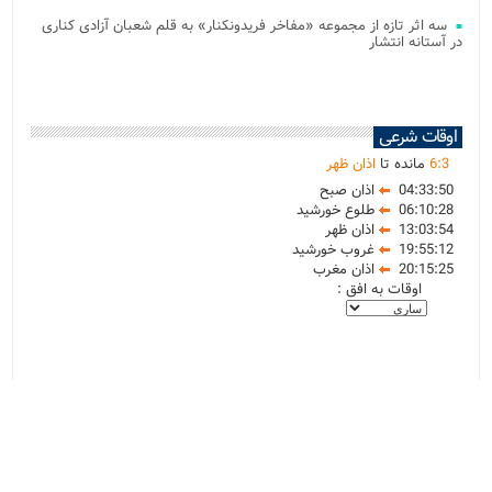
سه اثر تازه از مجموعه «مفاخر فریدونکنار» به قلم شعبان آزادی کناری
در آستانه انتشار
اوقات شرعی
3
:
6
مانده تا
اذان ظهر
04:33:50
اذان صبح
06:10:28
طلوع خورشید
13:03:54
اذان ظهر
19:55:12
غروب خورشید
20:15:25
اذان مغرب
اوقات به افق :