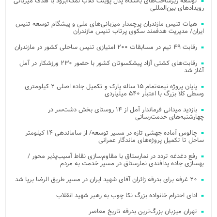
توسعه زیرساخت‌های باشگاه پدل پوینت کلاب نمک‌آبرود با هدف میزبانی
رویدادهای بین‌المللی
هیات تنیس مازندران پرچمدار میزبانی‌های ملی و پیشگام توسعه تنیس
ایران/ مدیریت هدفمند سکوی پرتاب تنیس مازندران
رقابت ۴۹ تیم در مسابقات ۲۰۰ امتیازی تنیس ساحلی کشور در مازندران
رقابت‌های کشتی آزاد پیشکسوتان کشور با حضور ۲۳۰ ورزشکار در آمل
آغاز شد
پایان پروژه نیمه‌تمام ۱۵ ساله پارک و تکمیل جاده اصلی ۲ کیلومتری
وسطی کلا بزرگ با اعتبار ۵۴۰ میلیاردی
بازدید میدانی فرماندار آمل از ۱۴ روستای بخش دشت‌سر در
چهارشنبه‌های خدمت‌رسانی
چالوس آماده جهشی تازه در مسیر توسعه/ از ساماندهی ۱۴ کیلومتر
ساحل تا تکمیل پروژه‌های ماندگار عمرانی
رفع دغدغه تردد در نمارستاق با مقاوم‌سازی نقاط آسیب‌پذیر محور /
بهسازی جاده پدافندی نمارستاق در مسیر خدمت به مردم
۲۰ غرفه برای بدرقه زائران آقای شهید ایران در مسیر طریق الرضا برپا شد
ادای احترام خانواده بزرگ نکا چوب به رهبر شهید انقلاب
تهران میزبان بزرگ‌ترین بدرقه تاریخ معاصر