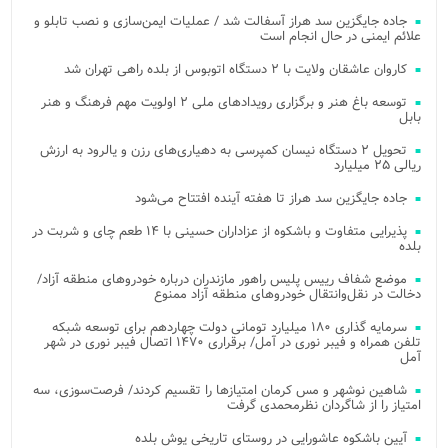
جاده جایگزین سد هراز آسفالت شد / عملیات ایمن‌سازی و نصب تابلو و
علائم ایمنی در حال انجام است
کاروان عاشقان ولایت با ۲ دستگاه اتوبوس از بلده راهی تهران شد
توسعه باغ هنر و برگزاری رویدادهای ملی ۲ اولویت مهم فرهنگ و هنر
بابل
تحویل ۲ دستگاه نیسان کمپرسی به دهیاری‌های رزن و یالرود به ارزش
ریالی ۲۵ میلیارد
جاده جایگزین سد هراز تا هفته آینده افتتاح می‌شود
پذیرایی متفاوت و باشکوه از عزاداران حسینی با ۱۴ طعم چای و شربت در
بلده
موضع شفاف رییس پلیس راهور مازندران درباره خودروهای منطقه آزاد/
دخالت در نقل‌وانتقال خودروهای منطقه آزاد ممنوع
سرمایه گذاری ۱۸۰ میلیارد تومانی دولت چهاردهم برای توسعه شبکه
تلفن همراه و فیبر نوری در آمل/ برقراری ۱۴۷۰ اتصال فیبر نوری در شهر
آمل
شاهین نوشهر و مس کرمان امتیازها را تقسیم کردند/ فرصت‌سوزی، سه
امتیاز را از شاگردان نظرمحمدی گرفت
آیین باشکوه عاشورایی در روستای تاریخی یوش بلده