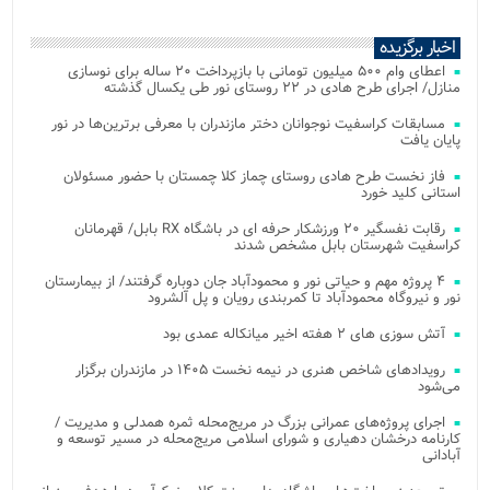
اخبار برگزیده
اعطای وام ۵۰۰ میلیون تومانی با بازپرداخت ۲۰ ساله برای نوسازی
منازل/ اجرای طرح هادی در ۲۲ روستای نور طی یکسال گذشته
مسابقات کراسفیت نوجوانان دختر مازندران با معرفی برترین‌ها در نور
پایان یافت
فاز نخست طرح هادی روستای چماز کلا چمستان با حضور مسئولان
استانی کلید خورد
رقابت نفسگیر ۲۰ ورزشکار حرفه ای در باشگاه RX بابل/ قهرمانان
کراسفیت شهرستان بابل مشخص شدند
۴ پروژه مهم و حیاتی نور و محمودآباد جان دوباره گرفتند/ از بیمارستان
نور و نیروگاه محمودآباد تا کمربندی رویان و پل آلشرود
آتش‌ سوزی‌ های ۲ هفته اخیر میانکاله عمدی بود
رویدادهای شاخص هنری در نیمه نخست ۱۴۰۵ در مازندران برگزار
می‌شود
اجرای پروژه‌های عمرانی بزرگ در مریج‌محله ثمره همدلی و مدیریت /
کارنامه درخشان دهیاری و شورای اسلامی مریج‌محله در مسیر توسعه و
آبادانی