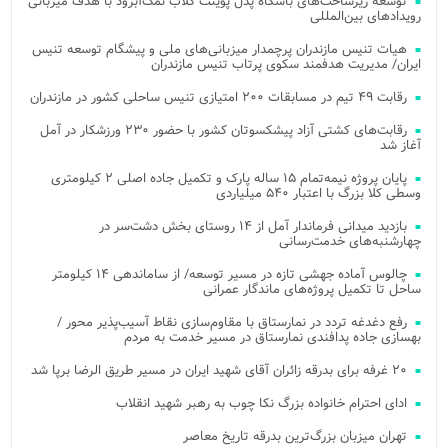
توسعه زیرساخت‌های باشگاه پدل پوینت کلاب نمک‌آبرود با هدف میزبانی
رویدادهای بین‌المللی
هیات تنیس مازندران پرچمدار میزبانی‌های ملی و پیشگام توسعه تنیس
ایران/ مدیریت هدفمند سکوی پرتاب تنیس مازندران
رقابت ۴۹ تیم در مسابقات ۲۰۰ امتیازی تنیس ساحلی کشور در مازندران
رقابت‌های کشتی آزاد پیشکسوتان کشور با حضور ۲۳۰ ورزشکار در آمل
آغاز شد
پایان پروژه نیمه‌تمام ۱۵ ساله پارک و تکمیل جاده اصلی ۲ کیلومتری
وسطی کلا بزرگ با اعتبار ۵۴۰ میلیاردی
بازدید میدانی فرماندار آمل از ۱۴ روستای بخش دشت‌سر در
چهارشنبه‌های خدمت‌رسانی
چالوس آماده جهشی تازه در مسیر توسعه/ از ساماندهی ۱۴ کیلومتر
ساحل تا تکمیل پروژه‌های ماندگار عمرانی
رفع دغدغه تردد در نمارستاق با مقاوم‌سازی نقاط آسیب‌پذیر محور /
بهسازی جاده پدافندی نمارستاق در مسیر خدمت به مردم
۲۰ غرفه برای بدرقه زائران آقای شهید ایران در مسیر طریق الرضا برپا شد
ادای احترام خانواده بزرگ نکا چوب به رهبر شهید انقلاب
تهران میزبان بزرگ‌ترین بدرقه تاریخ معاصر