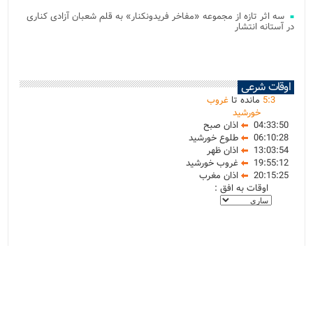
سه اثر تازه از مجموعه «مفاخر فریدونکنار» به قلم شعبان آزادی کناری
در آستانه انتشار
اوقات شرعی
3
:
5
مانده تا
غروب
خورشید
04:33:50
اذان صبح
06:10:28
طلوع خورشید
13:03:54
اذان ظهر
19:55:12
غروب خورشید
20:15:25
اذان مغرب
اوقات به افق :