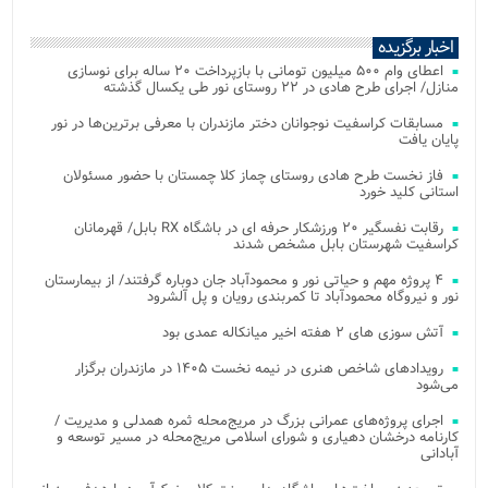
اخبار برگزیده
اعطای وام ۵۰۰ میلیون تومانی با بازپرداخت ۲۰ ساله برای نوسازی
منازل/ اجرای طرح هادی در ۲۲ روستای نور طی یکسال گذشته
مسابقات کراسفیت نوجوانان دختر مازندران با معرفی برترین‌ها در نور
پایان یافت
فاز نخست طرح هادی روستای چماز کلا چمستان با حضور مسئولان
استانی کلید خورد
رقابت نفسگیر ۲۰ ورزشکار حرفه ای در باشگاه RX بابل/ قهرمانان
کراسفیت شهرستان بابل مشخص شدند
۴ پروژه مهم و حیاتی نور و محمودآباد جان دوباره گرفتند/ از بیمارستان
نور و نیروگاه محمودآباد تا کمربندی رویان و پل آلشرود
آتش‌ سوزی‌ های ۲ هفته اخیر میانکاله عمدی بود
رویدادهای شاخص هنری در نیمه نخست ۱۴۰۵ در مازندران برگزار
می‌شود
اجرای پروژه‌های عمرانی بزرگ در مریج‌محله ثمره همدلی و مدیریت /
کارنامه درخشان دهیاری و شورای اسلامی مریج‌محله در مسیر توسعه و
آبادانی