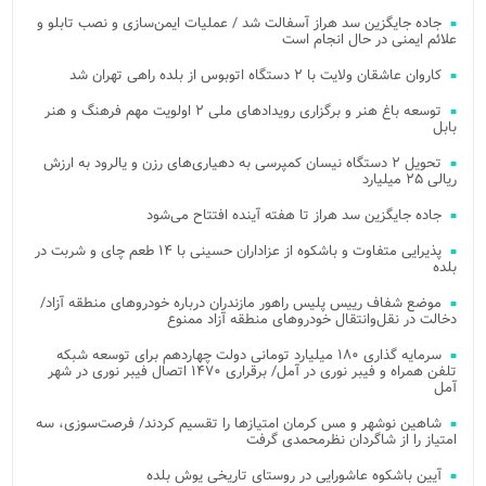
جاده جایگزین سد هراز آسفالت شد / عملیات ایمن‌سازی و نصب تابلو و
علائم ایمنی در حال انجام است
کاروان عاشقان ولایت با ۲ دستگاه اتوبوس از بلده راهی تهران شد
توسعه باغ هنر و برگزاری رویدادهای ملی ۲ اولویت مهم فرهنگ و هنر
بابل
تحویل ۲ دستگاه نیسان کمپرسی به دهیاری‌های رزن و یالرود به ارزش
ریالی ۲۵ میلیارد
جاده جایگزین سد هراز تا هفته آینده افتتاح می‌شود
پذیرایی متفاوت و باشکوه از عزاداران حسینی با ۱۴ طعم چای و شربت در
بلده
موضع شفاف رییس پلیس راهور مازندران درباره خودروهای منطقه آزاد/
دخالت در نقل‌وانتقال خودروهای منطقه آزاد ممنوع
سرمایه گذاری ۱۸۰ میلیارد تومانی دولت چهاردهم برای توسعه شبکه
تلفن همراه و فیبر نوری در آمل/ برقراری ۱۴۷۰ اتصال فیبر نوری در شهر
آمل
شاهین نوشهر و مس کرمان امتیازها را تقسیم کردند/ فرصت‌سوزی، سه
امتیاز را از شاگردان نظرمحمدی گرفت
آیین باشکوه عاشورایی در روستای تاریخی یوش بلده