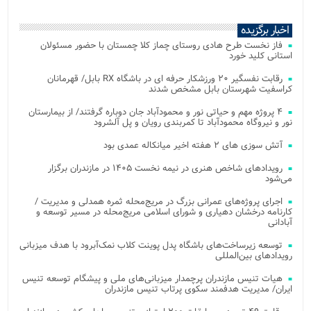
اخبار برگزیده
فاز نخست طرح هادی روستای چماز کلا چمستان با حضور مسئولان
استانی کلید خورد
رقابت نفسگیر ۲۰ ورزشکار حرفه ای در باشگاه RX بابل/ قهرمانان
کراسفیت شهرستان بابل مشخص شدند
۴ پروژه مهم و حیاتی نور و محمودآباد جان دوباره گرفتند/ از بیمارستان
نور و نیروگاه محمودآباد تا کمربندی رویان و پل آلشرود
آتش‌ سوزی‌ های ۲ هفته اخیر میانکاله عمدی بود
رویدادهای شاخص هنری در نیمه نخست ۱۴۰۵ در مازندران برگزار
می‌شود
اجرای پروژه‌های عمرانی بزرگ در مریج‌محله ثمره همدلی و مدیریت /
کارنامه درخشان دهیاری و شورای اسلامی مریج‌محله در مسیر توسعه و
آبادانی
توسعه زیرساخت‌های باشگاه پدل پوینت کلاب نمک‌آبرود با هدف میزبانی
رویدادهای بین‌المللی
هیات تنیس مازندران پرچمدار میزبانی‌های ملی و پیشگام توسعه تنیس
ایران/ مدیریت هدفمند سکوی پرتاب تنیس مازندران