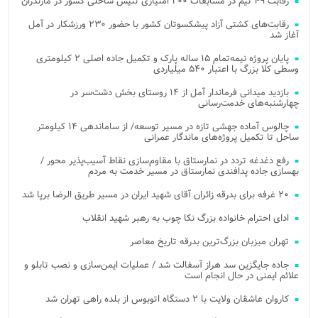
رقابت ۴۹ تیم در مسابقات ۲۰۰ امتیازی تنیس ساحلی کشور در مازندران
رقابت‌های کشتی آزاد پیشکسوتان کشور با حضور ۲۳۰ ورزشکار در آمل
آغاز شد
پایان پروژه نیمه‌تمام ۱۵ ساله پارک و تکمیل جاده اصلی ۲ کیلومتری
وسطی کلا بزرگ با اعتبار ۵۴۰ میلیاردی
بازدید میدانی فرماندار آمل از ۱۴ روستای بخش دشت‌سر در
چهارشنبه‌های خدمت‌رسانی
چالوس آماده جهشی تازه در مسیر توسعه/ از ساماندهی ۱۴ کیلومتر
ساحل تا تکمیل پروژه‌های ماندگار عمرانی
رفع دغدغه تردد در نمارستاق با مقاوم‌سازی نقاط آسیب‌پذیر محور /
بهسازی جاده پدافندی نمارستاق در مسیر خدمت به مردم
۲۰ غرفه برای بدرقه زائران آقای شهید ایران در مسیر طریق الرضا برپا شد
ادای احترام خانواده بزرگ نکا چوب به رهبر شهید انقلاب
تهران میزبان بزرگ‌ترین بدرقه تاریخ معاصر
جاده جایگزین سد هراز آسفالت شد / عملیات ایمن‌سازی و نصب تابلو و
علائم ایمنی در حال انجام است
کاروان عاشقان ولایت با ۲ دستگاه اتوبوس از بلده راهی تهران شد