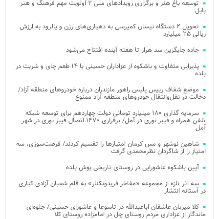
توسعه باغ هنر و برگزاری رویدادهای ملی ۲ اولویت مهم فرهنگ و هنر
بابل
تحویل ۲ دستگاه نیسان کمپرسی به دهیاری‌های رزن و یالرود به ارزش
ریالی ۲۵ میلیارد
جاده جایگزین سد هراز تا هفته آینده افتتاح می‌شود
پذیرایی متفاوت و باشکوه از عزاداران حسینی با ۱۴ طعم چای و شربت در
بلده
موضع شفاف رییس پلیس راهور مازندران درباره خودروهای منطقه آزاد/
دخالت در نقل‌وانتقال خودروهای منطقه آزاد ممنوع
سرمایه گذاری ۱۸۰ میلیارد تومانی دولت چهاردهم برای توسعه شبکه
تلفن همراه و فیبر نوری در آمل/ برقراری ۱۴۷۰ اتصال فیبر نوری در شهر
آمل
شاهین نوشهر و مس کرمان امتیازها را تقسیم کردند/ فرصت‌سوزی، سه
امتیاز را از شاگردان نظرمحمدی گرفت
آیین باشکوه عاشورایی در روستای تاریخی یوش بلده
سه اثر تازه از مجموعه «مفاخر فریدونکنار» به قلم شعبان آزادی کناری
در آستانه انتشار
کلا میزبان عاشقان اباعبدالله در تاسوعا و عاشورای حسینی/ جلوه‌ای
ماندگار از عزاداری مردم روستای چل در امامزاده روستای کلا