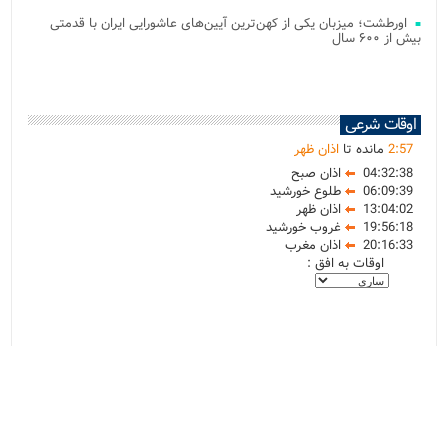
اورطشت؛ میزبان یکی از کهن‌ترین آیین‌های عاشورایی ایران با قدمتی
بیش از ۶۰۰ سال
اوقات شرعی
57
:
2
مانده تا
اذان ظهر
04:32:38
اذان صبح
06:09:39
طلوع خورشید
13:04:02
اذان ظهر
19:56:18
غروب خورشید
20:16:33
اذان مغرب
اوقات به افق :