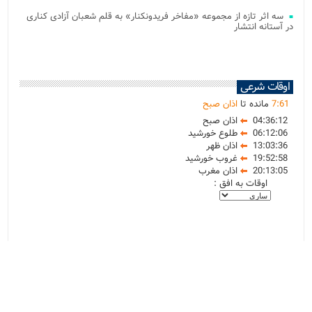
سه اثر تازه از مجموعه «مفاخر فریدونکنار» به قلم شعبان آزادی کناری
در آستانه انتشار
اوقات شرعی
61
:
7
مانده تا
اذان صبح
04:36:12
اذان صبح
06:12:06
طلوع خورشید
13:03:36
اذان ظهر
19:52:58
غروب خورشید
20:13:05
اذان مغرب
اوقات به افق :