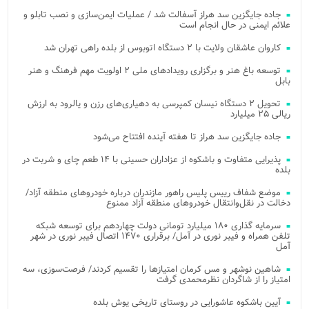
جاده جایگزین سد هراز آسفالت شد / عملیات ایمن‌سازی و نصب تابلو و
علائم ایمنی در حال انجام است
کاروان عاشقان ولایت با ۲ دستگاه اتوبوس از بلده راهی تهران شد
توسعه باغ هنر و برگزاری رویدادهای ملی ۲ اولویت مهم فرهنگ و هنر
بابل
تحویل ۲ دستگاه نیسان کمپرسی به دهیاری‌های رزن و یالرود به ارزش
ریالی ۲۵ میلیارد
جاده جایگزین سد هراز تا هفته آینده افتتاح می‌شود
پذیرایی متفاوت و باشکوه از عزاداران حسینی با ۱۴ طعم چای و شربت در
بلده
موضع شفاف رییس پلیس راهور مازندران درباره خودروهای منطقه آزاد/
دخالت در نقل‌وانتقال خودروهای منطقه آزاد ممنوع
سرمایه گذاری ۱۸۰ میلیارد تومانی دولت چهاردهم برای توسعه شبکه
تلفن همراه و فیبر نوری در آمل/ برقراری ۱۴۷۰ اتصال فیبر نوری در شهر
آمل
شاهین نوشهر و مس کرمان امتیازها را تقسیم کردند/ فرصت‌سوزی، سه
امتیاز را از شاگردان نظرمحمدی گرفت
آیین باشکوه عاشورایی در روستای تاریخی یوش بلده