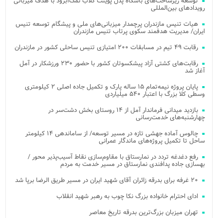
توسعه زیرساخت‌های باشگاه پدل پوینت کلاب نمک‌آبرود با هدف میزبانی
رویدادهای بین‌المللی
هیات تنیس مازندران پرچمدار میزبانی‌های ملی و پیشگام توسعه تنیس
ایران/ مدیریت هدفمند سکوی پرتاب تنیس مازندران
رقابت ۴۹ تیم در مسابقات ۲۰۰ امتیازی تنیس ساحلی کشور در مازندران
رقابت‌های کشتی آزاد پیشکسوتان کشور با حضور ۲۳۰ ورزشکار در آمل
آغاز شد
پایان پروژه نیمه‌تمام ۱۵ ساله پارک و تکمیل جاده اصلی ۲ کیلومتری
وسطی کلا بزرگ با اعتبار ۵۴۰ میلیاردی
بازدید میدانی فرماندار آمل از ۱۴ روستای بخش دشت‌سر در
چهارشنبه‌های خدمت‌رسانی
چالوس آماده جهشی تازه در مسیر توسعه/ از ساماندهی ۱۴ کیلومتر
ساحل تا تکمیل پروژه‌های ماندگار عمرانی
رفع دغدغه تردد در نمارستاق با مقاوم‌سازی نقاط آسیب‌پذیر محور /
بهسازی جاده پدافندی نمارستاق در مسیر خدمت به مردم
۲۰ غرفه برای بدرقه زائران آقای شهید ایران در مسیر طریق الرضا برپا شد
ادای احترام خانواده بزرگ نکا چوب به رهبر شهید انقلاب
تهران میزبان بزرگ‌ترین بدرقه تاریخ معاصر