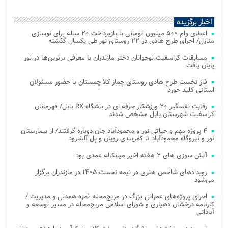
اخبار برگزیده
اعطای وام ۵۰۰ میلیون تومانی با بازپرداخت ۲۰ ساله برای نوسازی
منازل/ اجرای طرح هادی در ۲۲ روستای نور طی یکسال گذشته
مسابقات کراسفیت نوجوانان دختر مازندران با معرفی برترین‌ها در نور
پایان یافت
فاز نخست طرح هادی روستای چماز کلا چمستان با حضور مسئولان
استانی کلید خورد
رقابت نفسگیر ۲۰ ورزشکار حرفه ای در باشگاه RX بابل/ قهرمانان
کراسفیت شهرستان بابل مشخص شدند
۴ پروژه مهم و حیاتی نور و محمودآباد جان دوباره گرفتند/ از بیمارستان
نور و نیروگاه محمودآباد تا کمربندی رویان و پل آلشرود
آتش‌ سوزی‌ های ۲ هفته اخیر میانکاله عمدی بود
رویدادهای شاخص هنری در نیمه نخست ۱۴۰۵ در مازندران برگزار
می‌شود
اجرای پروژه‌های عمرانی بزرگ در مریج‌محله ثمره همدلی و مدیریت /
کارنامه درخشان دهیاری و شورای اسلامی مریج‌محله در مسیر توسعه و
آبادانی