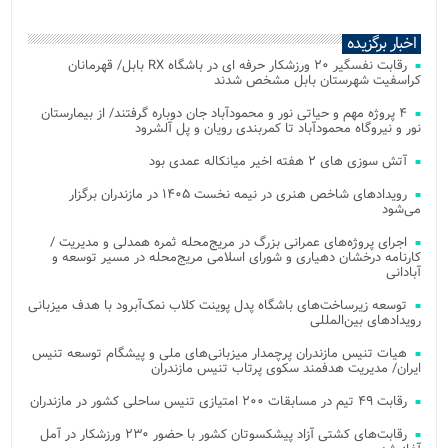
اخبار برگزیده
رقابت نفسگیر ۲۰ ورزشکار حرفه ای در باشگاه RX بابل/ قهرمانان
کراسفیت شهرستان بابل مشخص شدند
۴ پروژه مهم و حیاتی نور و محمودآباد جان دوباره گرفتند/ از بیمارستان
نور و نیروگاه محمودآباد تا کمربندی رویان و پل آلشرود
آتش‌ سوزی‌ های ۲ هفته اخیر میانکاله عمدی بود
رویدادهای شاخص هنری در نیمه نخست ۱۴۰۵ در مازندران برگزار
می‌شود
اجرای پروژه‌های عمرانی بزرگ در مریج‌محله ثمره همدلی و مدیریت /
کارنامه درخشان دهیاری و شورای اسلامی مریج‌محله در مسیر توسعه و
آبادانی
توسعه زیرساخت‌های باشگاه پدل پوینت کلاب نمک‌آبرود با هدف میزبانی
رویدادهای بین‌المللی
هیات تنیس مازندران پرچمدار میزبانی‌های ملی و پیشگام توسعه تنیس
ایران/ مدیریت هدفمند سکوی پرتاب تنیس مازندران
رقابت ۴۹ تیم در مسابقات ۲۰۰ امتیازی تنیس ساحلی کشور در مازندران
رقابت‌های کشتی آزاد پیشکسوتان کشور با حضور ۲۳۰ ورزشکار در آمل