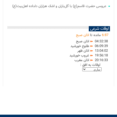
عروسی حضرت قاسم(ع) با گل‌باران و اشک هزاران دلداده اهل‌بیت(ع)
اوقات شرعی
87
:
6
مانده تا
اذان صبح
04:32:38
اذان صبح
06:09:39
طلوع خورشید
13:04:02
اذان ظهر
19:56:18
غروب خورشید
20:16:33
اذان مغرب
اوقات به افق :