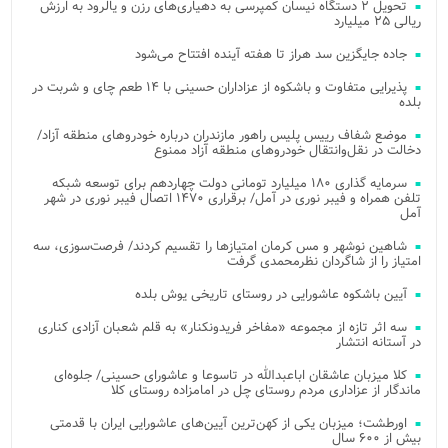
تحویل ۲ دستگاه نیسان کمپرسی به دهیاری‌های رزن و یالرود به ارزش
ریالی ۲۵ میلیارد
جاده جایگزین سد هراز تا هفته آینده افتتاح می‌شود
پذیرایی متفاوت و باشکوه از عزاداران حسینی با ۱۴ طعم چای و شربت در
بلده
موضع شفاف رییس پلیس راهور مازندران درباره خودروهای منطقه آزاد/
دخالت در نقل‌وانتقال خودروهای منطقه آزاد ممنوع
سرمایه گذاری ۱۸۰ میلیارد تومانی دولت چهاردهم برای توسعه شبکه
تلفن همراه و فیبر نوری در آمل/ برقراری ۱۴۷۰ اتصال فیبر نوری در شهر
آمل
شاهین نوشهر و مس کرمان امتیازها را تقسیم کردند/ فرصت‌سوزی، سه
امتیاز را از شاگردان نظرمحمدی گرفت
آیین باشکوه عاشورایی در روستای تاریخی یوش بلده
سه اثر تازه از مجموعه «مفاخر فریدونکنار» به قلم شعبان آزادی کناری
در آستانه انتشار
کلا میزبان عاشقان اباعبدالله در تاسوعا و عاشورای حسینی/ جلوه‌ای
ماندگار از عزاداری مردم روستای چل در امامزاده روستای کلا
اورطشت؛ میزبان یکی از کهن‌ترین آیین‌های عاشورایی ایران با قدمتی
بیش از ۶۰۰ سال