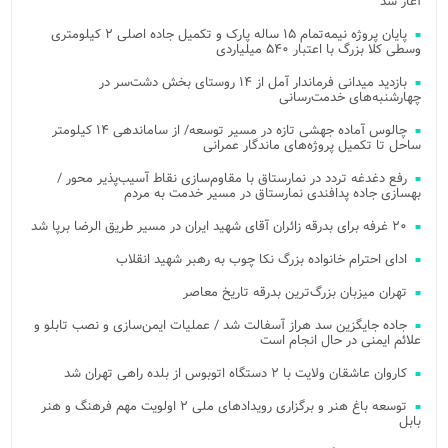
آغاز شد
پایان پروژه نیمه‌تمام ۱۵ ساله پارک و تکمیل جاده اصلی ۲ کیلومتری
وسطی کلا بزرگ با اعتبار ۵۴۰ میلیاردی
بازدید میدانی فرماندار آمل از ۱۴ روستای بخش دشت‌سر در
چهارشنبه‌های خدمت‌رسانی
چالوس آماده جهشی تازه در مسیر توسعه/ از ساماندهی ۱۴ کیلومتر
ساحل تا تکمیل پروژه‌های ماندگار عمرانی
رفع دغدغه تردد در نمارستاق با مقاوم‌سازی نقاط آسیب‌پذیر محور /
بهسازی جاده پدافندی نمارستاق در مسیر خدمت به مردم
۲۰ غرفه برای بدرقه زائران آقای شهید ایران در مسیر طریق الرضا برپا شد
ادای احترام خانواده بزرگ نکا چوب به رهبر شهید انقلاب
تهران میزبان بزرگ‌ترین بدرقه تاریخ معاصر
جاده جایگزین سد هراز آسفالت شد / عملیات ایمن‌سازی و نصب تابلو و
علائم ایمنی در حال انجام است
کاروان عاشقان ولایت با ۲ دستگاه اتوبوس از بلده راهی تهران شد
توسعه باغ هنر و برگزاری رویدادهای ملی ۲ اولویت مهم فرهنگ و هنر
بابل