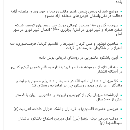
بلده
موضع شفاف رییس پلیس راهور مازندران درباره خودروهای منطقه آزاد/
دخالت در نقل‌وانتقال خودروهای منطقه آزاد ممنوع
سرمایه گذاری ۱۸۰ میلیارد تومانی دولت چهاردهم برای توسعه شبکه
تلفن همراه و فیبر نوری در آمل/ برقراری ۱۴۷۰ اتصال فیبر نوری در شهر
آمل
شاهین نوشهر و مس کرمان امتیازها را تقسیم کردند/ فرصت‌سوزی، سه
امتیاز را از شاگردان نظرمحمدی گرفت
آیین باشکوه عاشورایی در روستای تاریخی یوش بلده
سه اثر تازه از مجموعه «مفاخر فریدونکنار» به قلم شعبان آزادی کناری
در آستانه انتشار
کلا میزبان عاشقان اباعبدالله در تاسوعا و عاشورای حسینی/ جلوه‌ای
ماندگار از عزاداری مردم روستای چل در امامزاده روستای کلا
اورطشت؛ میزبان یکی از کهن‌ترین آیین‌های عاشورایی ایران با قدمتی
بیش از ۶۰۰ سال
عروسی حضرت قاسم(ع) با گل‌باران و اشک هزاران دلداده اهل‌بیت(ع)
موکب مردمی بیت‌ الزهرا (س) آمل میزبان اجتماع باشکوه عاشقان
سیدالشهدا (ع)