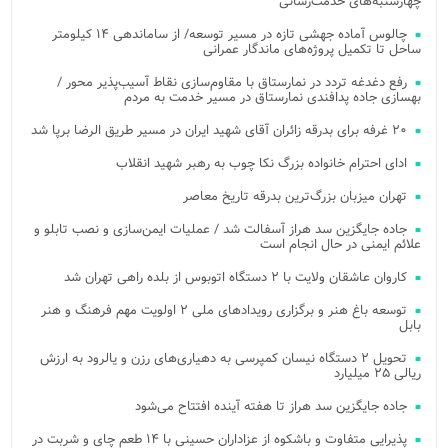
چهارشنبه‌های خدمت‌رسانی
چالوس آماده جهشی تازه در مسیر توسعه/ از ساماندهی ۱۴ کیلومتر
ساحل تا تکمیل پروژه‌های ماندگار عمرانی
رفع دغدغه تردد در نمارستاق با مقاوم‌سازی نقاط آسیب‌پذیر محور /
بهسازی جاده پدافندی نمارستاق در مسیر خدمت به مردم
۲۰ غرفه برای بدرقه زائران آقای شهید ایران در مسیر طریق الرضا برپا شد
ادای احترام خانواده بزرگ نکا چوب به رهبر شهید انقلاب
تهران میزبان بزرگ‌ترین بدرقه تاریخ معاصر
جاده جایگزین سد هراز آسفالت شد / عملیات ایمن‌سازی و نصب تابلو و
علائم ایمنی در حال انجام است
کاروان عاشقان ولایت با ۲ دستگاه اتوبوس از بلده راهی تهران شد
توسعه باغ هنر و برگزاری رویدادهای ملی ۲ اولویت مهم فرهنگ و هنر
بابل
تحویل ۲ دستگاه نیسان کمپرسی به دهیاری‌های رزن و یالرود به ارزش
ریالی ۲۵ میلیارد
جاده جایگزین سد هراز تا هفته آینده افتتاح می‌شود
پذیرایی متفاوت و باشکوه از عزاداران حسینی با ۱۴ طعم چای و شربت در