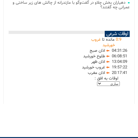
دهیاران بخش چلاو در گفت‌وگو با مازندرانه از چالش های زیر ساختی و
عمرانی چه گفتند؟
اوقات شرعی
9
:
0
مانده تا
غروب
خورشید
04:31:26
اذان صبح
06:08:51
طلوع خورشید
13:04:09
اذان ظهر
19:57:22
غروب خورشید
20:17:41
اذان مغرب
اوقات به افق :