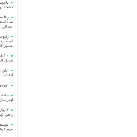
دشت‌سر 
چالوس
عمرانی
رفع د
آسیب‌پذی
مسیر خد
۲۰ 
طریق الر
ادای 
انقلاب
تهران
جاده 
ایمن‌ساز
راهی ته
مهم فره