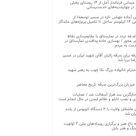
بازدید میدانی فرماندار آمل از ۱۴ روستای بخش
در چهارشنبه‌های خدمت‌رسانی
 آماده جهشی تازه در مسیر توسعه/ از
ساماندهی ۱۴ کیلومتر ساحل تا تکمیل پروژه‌های ماندگار
غدغه تردد در نمارستاق با مقاوم‌سازی نقاط
ر محور / بهسازی جاده پدافندی نمارستاق در
مت به مردم
غرفه برای بدرقه زائران آقای شهید ایران در مسیر
ضا برپا شد
احترام خانواده بزرگ نکا چوب به رهبر شهید
 میزبان بزرگ‌ترین بدرقه تاریخ معاصر
جایگزین سد هراز آسفالت شد / عملیات
ی و نصب تابلو و علائم ایمنی در حال انجام است
کاروان عاشقان ولایت با ۲ دستگاه اتوبوس از بلده
ران شد
توسعه باغ هنر و برگزاری رویدادهای ملی ۲ اولویت
نگ و هنر بابل