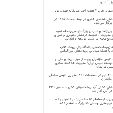
پل آلشرود
 ۲ هفته اخیر میانکاله عمدی بود
رویدادهای شاخص هنری در نیمه نخست ۱۴۰۵ در
 برگزار می‌شود
 پروژه‌های عمرانی بزرگ در مریج‌محله ثمره
 مدیریت / کارنامه درخشان دهیاری و شورای
ریج‌محله در مسیر توسعه و آبادانی
 زیرساخت‌های باشگاه پدل پوینت کلاب
د با هدف میزبانی رویدادهای بین‌المللی
تنیس مازندران پرچمدار میزبانی‌های ملی و
توسعه تنیس ایران/ مدیریت هدفمند سکوی
یس مازندران
رقابت ۴۹ تیم در مسابقات ۲۰۰ امتیازی تنیس ساحلی
مازندران
رقابت‌های کشتی آزاد پیشکسوتان کشور با حضور ۲۳۰
در آمل آغاز شد
پایان پروژه نیمه‌تمام ۱۵ ساله پارک و تکمیل جاده
اصلی ۲ کیلومتری وسطی کلا بزرگ با اعتبار ۵۴۰