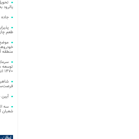
یالرود به ار
جاده 
طعم چای
موضع 
خودروهای
منطقه آز
توسعه شب
۱۴۷۰ اتصال فیبر نوری در شهر آمل
شاهین
فرصت‌سو
آیین 
سه اث
شعبان آز
اوقات 