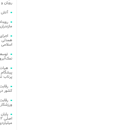
رویان و 
آتش‌ سوزی‌ های
مازندران
اجرای
همدلی و
اسلامی م
توسعه
نمک‌آبرو
هیات 
پیشگام 
پرتاب تن
کشور در 
ورزشکار 
میلیاردی