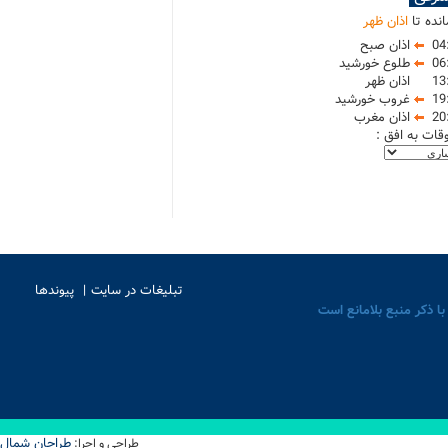
نده تا
اذان ظهر
04
اذان صبح
06
طلوع خورشید
13
اذان ظهر
19
غروب خورشید
20
اذان مغرب
وقات به افق :
تبلیغات در سایت
پیوندها
با ذکر منبع بلامانع است
طراحان شمال
طراحی و اجرا: