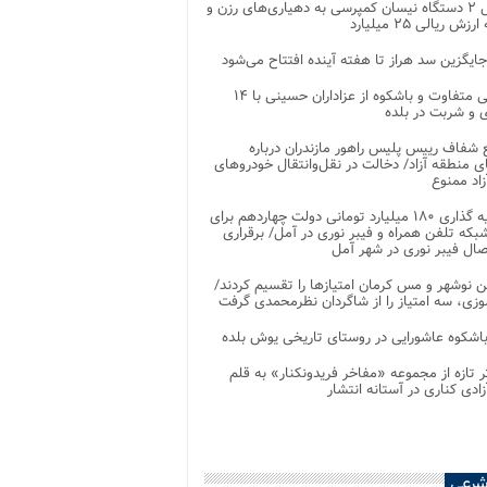
تحویل ۲ دستگاه نیسان کمپرسی به دهیاری‌های رزن و
زش ریالی ۲۵ میلیارد
جایگزین سد هراز تا هفته آینده افتتاح می‌شود
پذیرایی متفاوت و باشکوه از عزاداران حسینی با ۱۴
 و شربت در بلده
شفاف رییس پلیس راهور مازندران درباره
 منطقه آزاد/ دخالت در نقل‌وانتقال خودروهای
اد ممنوع
سرمایه گذاری ۱۸۰ میلیارد تومانی دولت چهاردهم برای
که تلفن همراه و فیبر نوری در آمل/ برقراری
 نوشهر و مس کرمان امتیازها را تقسیم کردند/
زی، سه امتیاز را از شاگردان نظرمحمدی گرفت
باشکوه عاشورایی در روستای تاریخی یوش بلده
ر تازه از مجموعه «مفاخر فریدونکنار» به قلم
ادی کناری در آستانه انتشار
شرعی