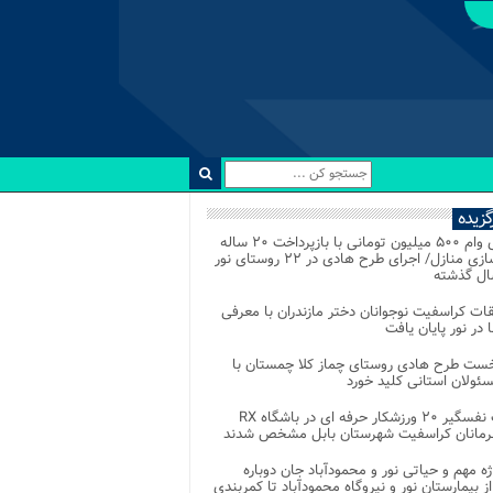
رگزیده
اعطای وام ۵۰۰ میلیون تومانی با بازپرداخت ۲۰ ساله
برای نوسازی منازل/ اجرای طرح هادی در ۲۲ روستای نور
ل گذشته
ات کراسفیت نوجوانان دختر مازندران با معرفی
 در نور پایان یافت
خست طرح هادی روستای چماز کلا چمستان با
ئولان استانی کلید خورد
رقابت نفسگیر ۲۰ ورزشکار حرفه ای در باشگاه RX
هرمانان کراسفیت شهرستان بابل مشخص شدند
وژه مهم و حیاتی نور و محمودآباد جان دوباره
از بیمارستان نور و نیروگاه محمودآباد تا کمربندی