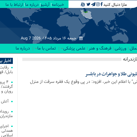
مارا دنبال کنید
خبرنامه
آرشیو
درباره ما
ارتباط با ما
جمعه ۱۶ مرداد ۱۴۰۵-
Aug 7 2026
لملل
ورزشی
فرهنگ و هنر
علمی پزشکی
تماس با ما
درباره ما
زندرانه
اخبار ب
بابل/ ق
” با اعلام این خبر، افزود: در پی وقوع یک فقره سرقت از منزل
۴ پر
گرفتند/ 
رویان و 
آتش‌ سوزی‌ های
مازندران
اجرای
همدلی و
اسلامی م