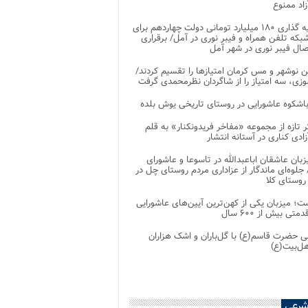
اد ممنوع
سرمایه گذاری ۱۸۰ میلیارد تومانی دولت چهاردهم برای
که تلفن همراه و فیبر نوری در آمل/ برقراری
 نوشهر و مس کرمان امتیازها را تقسیم کردند/
زی، سه امتیاز را از شاگردان نظرمحمدی گرفت
باشکوه عاشورایی در روستای تاریخی یوش بلده
ر تازه از مجموعه «مفاخر فریدونکنار» به قلم
ادی کناری در آستانه انتشار
زبان عاشقان اباعبدالله در تاسوعا و عاشورای
لوه‌ای ماندگار از عزاداری مردم روستای چل در
 روستای کلا
ت؛ میزبان یکی از کهن‌ترین آیین‌های عاشورایی
متی بیش از ۶۰۰ سال
 حضرت قاسم(ع) با گل‌باران و اشک هزاران
هل‌بیت(ع)
شرعی