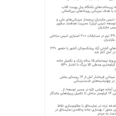
 زیرساخت‌های باشگاه پدل پوینت کلاب
د با هدف میزبانی رویدادهای بین‌المللی
تنیس مازندران پرچمدار میزبانی‌های ملی و
توسعه تنیس ایران/ مدیریت هدفمند سکوی
یس مازندران
رقابت ۴۹ تیم در مسابقات ۲۰۰ امتیازی تنیس ساحلی
مازندران
رقابت‌های کشتی آزاد پیشکسوتان کشور با حضور ۲۳۰
در آمل آغاز شد
پایان پروژه نیمه‌تمام ۱۵ ساله پارک و تکمیل جاده
اصلی ۲ کیلومتری وسطی کلا بزرگ با اعتبار ۵۴۰
بازدید میدانی فرماندار آمل از ۱۴ روستای بخش
در چهارشنبه‌های خدمت‌رسانی
 آماده جهشی تازه در مسیر توسعه/ از
ساماندهی ۱۴ کیلومتر ساحل تا تکمیل پروژه‌های ماندگار
غدغه تردد در نمارستاق با مقاوم‌سازی نقاط
ر محور / بهسازی جاده پدافندی نمارستاق در
مت به مردم