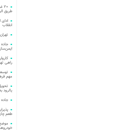
۲۰ 
طریق الر
ادای 
انقلاب
تهران
جاده 
ایمن‌ساز
راهی ته
مهم فره
یالرود به ار
جاده 
طعم چای
موضع 
خودروهای