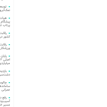
توسعه
نمک‌آبرو
هیات 
پیشگام 
پرتاب تن
کشور در 
ورزشکار 
میلیاردی
دشت‌سر 
چالوس
عمرانی
رفع د
آسیب‌پذی
مسیر خد