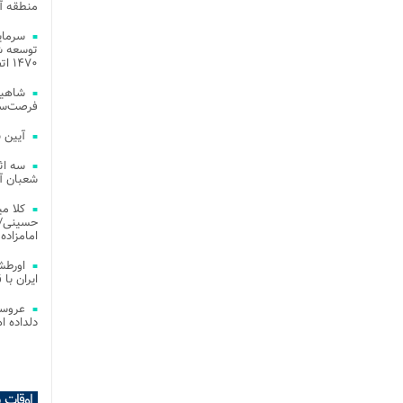
منطقه آز
توسعه شب
۱۴۷۰ اتصال فیبر نوری در شهر آمل
شاهین
فرصت‌سو
آیین 
سه اث
شعبان آز
کلا می
حسینی/ ج
امامزاده
اورطش
ایران با قد
عروسی
دلداده ا
اوقات 