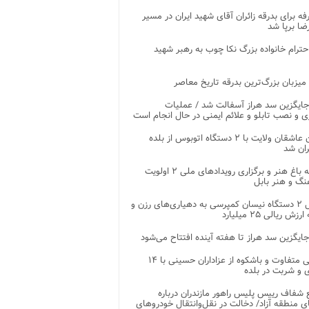
غرفه برای بدرقه زائران آقای شهید ایران در مسیر
ضا برپا شد
احترام خانواده بزرگ نکا چوب به رهبر شهید
 میزبان بزرگ‌ترین بدرقه تاریخ معاصر
جایگزین سد هراز آسفالت شد / عملیات
ی و نصب تابلو و علائم ایمنی در حال انجام است
کاروان عاشقان ولایت با ۲ دستگاه اتوبوس از بلده
ران شد
توسعه باغ هنر و برگزاری رویدادهای ملی ۲ اولویت
نگ و هنر بابل
تحویل ۲ دستگاه نیسان کمپرسی به دهیاری‌های رزن و
زش ریالی ۲۵ میلیارد
جایگزین سد هراز تا هفته آینده افتتاح می‌شود
پذیرایی متفاوت و باشکوه از عزاداران حسینی با ۱۴
 و شربت در بلده
شفاف رییس پلیس راهور مازندران درباره
 منطقه آزاد/ دخالت در نقل‌وانتقال خودروهای