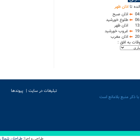
نده تا
اذان ظهر
04
اذان صبح
06
طلوع خورشید
13
اذان ظهر
19
غروب خورشید
20
اذان مغرب
وقات به افق :
تبلیغات در سایت
پیوندها
با ذکر منبع بلامانع است
طراحان شمال
طراحی و اجرا: