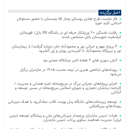
اخبار برگزیده
فاز نخست طرح هادی روستای چماز کلا چمستان با حضور مسئولان
استانی کلید خورد
رقابت نفسگیر ۲۰ ورزشکار حرفه ای در باشگاه RX بابل/ قهرمانان
کراسفیت شهرستان بابل مشخص شدند
۴ پروژه مهم و حیاتی نور و محمودآباد جان دوباره گرفتند/ از بیمارستان
نور و نیروگاه محمودآباد تا کمربندی رویان و پل آلشرود
آتش‌ سوزی‌ های ۲ هفته اخیر میانکاله عمدی بود
رویدادهای شاخص هنری در نیمه نخست ۱۴۰۵ در مازندران برگزار
می‌شود
اجرای پروژه‌های عمرانی بزرگ در مریج‌محله ثمره همدلی و مدیریت /
کارنامه درخشان دهیاری و شورای اسلامی مریج‌محله در مسیر توسعه و
آبادانی
توسعه زیرساخت‌های باشگاه پدل پوینت کلاب نمک‌آبرود با هدف میزبانی
رویدادهای بین‌المللی
هیات تنیس مازندران پرچمدار میزبانی‌های ملی و پیشگام توسعه تنیس
ایران/ مدیریت هدفمند سکوی پرتاب تنیس مازندران