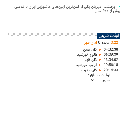
اورطشت؛ میزبان یکی از کهن‌ترین آیین‌های عاشورایی ایران با قدمتی
بیش از ۶۰۰ سال
اوقات شرعی
22
:
0
مانده تا
اذان ظهر
04:32:38
اذان صبح
06:09:39
طلوع خورشید
13:04:02
اذان ظهر
19:56:18
غروب خورشید
20:16:33
اذان مغرب
اوقات به افق :