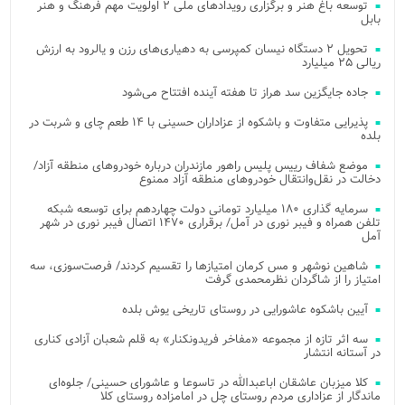
توسعه باغ هنر و برگزاری رویدادهای ملی ۲ اولویت مهم فرهنگ و هنر
بابل
تحویل ۲ دستگاه نیسان کمپرسی به دهیاری‌های رزن و یالرود به ارزش
ریالی ۲۵ میلیارد
جاده جایگزین سد هراز تا هفته آینده افتتاح می‌شود
پذیرایی متفاوت و باشکوه از عزاداران حسینی با ۱۴ طعم چای و شربت در
بلده
موضع شفاف رییس پلیس راهور مازندران درباره خودروهای منطقه آزاد/
دخالت در نقل‌وانتقال خودروهای منطقه آزاد ممنوع
سرمایه گذاری ۱۸۰ میلیارد تومانی دولت چهاردهم برای توسعه شبکه
تلفن همراه و فیبر نوری در آمل/ برقراری ۱۴۷۰ اتصال فیبر نوری در شهر
آمل
شاهین نوشهر و مس کرمان امتیازها را تقسیم کردند/ فرصت‌سوزی، سه
امتیاز را از شاگردان نظرمحمدی گرفت
آیین باشکوه عاشورایی در روستای تاریخی یوش بلده
سه اثر تازه از مجموعه «مفاخر فریدونکنار» به قلم شعبان آزادی کناری
در آستانه انتشار
کلا میزبان عاشقان اباعبدالله در تاسوعا و عاشورای حسینی/ جلوه‌ای
ماندگار از عزاداری مردم روستای چل در امامزاده روستای کلا