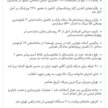
رقابت ۴۹ تیم در مسابقات ۲۰۰ امتیازی تنیس ساحلی کشور در مازندران
رقابت‌های کشتی آزاد پیشکسوتان کشور با حضور ۲۳۰ ورزشکار در آمل
آغاز شد
پایان پروژه نیمه‌تمام ۱۵ ساله پارک و تکمیل جاده اصلی ۲ کیلومتری
وسطی کلا بزرگ با اعتبار ۵۴۰ میلیاردی
بازدید میدانی فرماندار آمل از ۱۴ روستای بخش دشت‌سر در
چهارشنبه‌های خدمت‌رسانی
چالوس آماده جهشی تازه در مسیر توسعه/ از ساماندهی ۱۴ کیلومتر
ساحل تا تکمیل پروژه‌های ماندگار عمرانی
رفع دغدغه تردد در نمارستاق با مقاوم‌سازی نقاط آسیب‌پذیر محور /
بهسازی جاده پدافندی نمارستاق در مسیر خدمت به مردم
۲۰ غرفه برای بدرقه زائران آقای شهید ایران در مسیر طریق الرضا برپا شد
ادای احترام خانواده بزرگ نکا چوب به رهبر شهید انقلاب
تهران میزبان بزرگ‌ترین بدرقه تاریخ معاصر
جاده جایگزین سد هراز آسفالت شد / عملیات ایمن‌سازی و نصب تابلو و
علائم ایمنی در حال انجام است
کاروان عاشقان ولایت با ۲ دستگاه اتوبوس از بلده راهی تهران شد