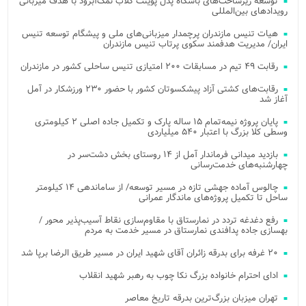
توسعه زیرساخت‌های باشگاه پدل پوینت کلاب نمک‌آبرود با هدف میزبانی
رویدادهای بین‌المللی
هیات تنیس مازندران پرچمدار میزبانی‌های ملی و پیشگام توسعه تنیس
ایران/ مدیریت هدفمند سکوی پرتاب تنیس مازندران
رقابت ۴۹ تیم در مسابقات ۲۰۰ امتیازی تنیس ساحلی کشور در مازندران
رقابت‌های کشتی آزاد پیشکسوتان کشور با حضور ۲۳۰ ورزشکار در آمل
آغاز شد
پایان پروژه نیمه‌تمام ۱۵ ساله پارک و تکمیل جاده اصلی ۲ کیلومتری
وسطی کلا بزرگ با اعتبار ۵۴۰ میلیاردی
بازدید میدانی فرماندار آمل از ۱۴ روستای بخش دشت‌سر در
چهارشنبه‌های خدمت‌رسانی
چالوس آماده جهشی تازه در مسیر توسعه/ از ساماندهی ۱۴ کیلومتر
ساحل تا تکمیل پروژه‌های ماندگار عمرانی
رفع دغدغه تردد در نمارستاق با مقاوم‌سازی نقاط آسیب‌پذیر محور /
بهسازی جاده پدافندی نمارستاق در مسیر خدمت به مردم
۲۰ غرفه برای بدرقه زائران آقای شهید ایران در مسیر طریق الرضا برپا شد
ادای احترام خانواده بزرگ نکا چوب به رهبر شهید انقلاب
تهران میزبان بزرگ‌ترین بدرقه تاریخ معاصر