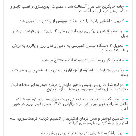
جاده جایگزین سد هراز آسفالت شد / عملیات ایمن‌سازی و نصب تابلو و
علائم ایمنی در حال انجام است
کاروان عاشقان ولایت با ۲ دستگاه اتوبوس از بلده راهی تهران شد
توسعه باغ هنر و برگزاری رویدادهای ملی ۲ اولویت مهم فرهنگ و هنر
بابل
تحویل ۲ دستگاه نیسان کمپرسی به دهیاری‌های رزن و یالرود به ارزش
ریالی ۲۵ میلیارد
جاده جایگزین سد هراز تا هفته آینده افتتاح می‌شود
پذیرایی متفاوت و باشکوه از عزاداران حسینی با ۱۴ طعم چای و شربت در
بلده
موضع شفاف رییس پلیس راهور مازندران درباره خودروهای منطقه آزاد/
دخالت در نقل‌وانتقال خودروهای منطقه آزاد ممنوع
سرمایه گذاری ۱۸۰ میلیارد تومانی دولت چهاردهم برای توسعه شبکه
تلفن همراه و فیبر نوری در آمل/ برقراری ۱۴۷۰ اتصال فیبر نوری در شهر
آمل
شاهین نوشهر و مس کرمان امتیازها را تقسیم کردند/ فرصت‌سوزی، سه
امتیاز را از شاگردان نظرمحمدی گرفت
آیین باشکوه عاشورایی در روستای تاریخی یوش بلده