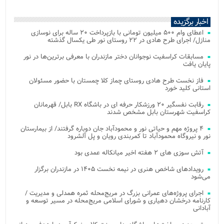
اخبار برگزیده
اعطای وام ۵۰۰ میلیون تومانی با بازپرداخت ۲۰ ساله برای نوسازی
منازل/ اجرای طرح هادی در ۲۲ روستای نور طی یکسال گذشته
مسابقات کراسفیت نوجوانان دختر مازندران با معرفی برترین‌ها در نور
پایان یافت
فاز نخست طرح هادی روستای چماز کلا چمستان با حضور مسئولان
استانی کلید خورد
رقابت نفسگیر ۲۰ ورزشکار حرفه ای در باشگاه RX بابل/ قهرمانان
کراسفیت شهرستان بابل مشخص شدند
۴ پروژه مهم و حیاتی نور و محمودآباد جان دوباره گرفتند/ از بیمارستان
نور و نیروگاه محمودآباد تا کمربندی رویان و پل آلشرود
آتش‌ سوزی‌ های ۲ هفته اخیر میانکاله عمدی بود
رویدادهای شاخص هنری در نیمه نخست ۱۴۰۵ در مازندران برگزار
می‌شود
اجرای پروژه‌های عمرانی بزرگ در مریج‌محله ثمره همدلی و مدیریت /
کارنامه درخشان دهیاری و شورای اسلامی مریج‌محله در مسیر توسعه و
آبادانی