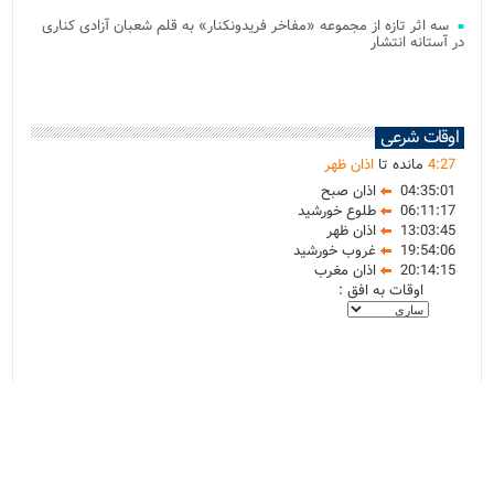
سه اثر تازه از مجموعه «مفاخر فریدونکنار» به قلم شعبان آزادی کناری
در آستانه انتشار
اوقات شرعی
27
:
4
مانده تا
اذان ظهر
04:35:01
اذان صبح
06:11:17
طلوع خورشید
13:03:45
اذان ظهر
19:54:06
غروب خورشید
20:14:15
اذان مغرب
اوقات به افق :