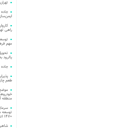
تهران
جاده 
ایمن‌ساز
راهی ته
مهم فره
یالرود به ار
جاده 
طعم چای
موضع 
خودروهای
منطقه آز
توسعه شب
۱۴۷۰ اتصال فیبر نوری در شهر آمل
شاهین