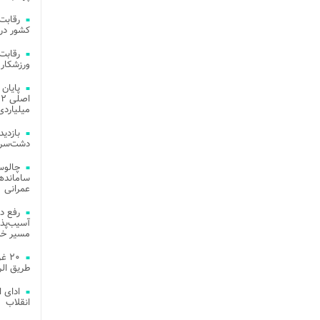
کشور در 
ورزشکار 
میلیاردی
دشت‌سر 
چالوس
عمرانی
رفع د
آسیب‌پذی
مسیر خد
۲۰ 
طریق الر
ادای 
انقلاب