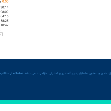
50
:
0
ما
:30:14
:08:02
:04:16
:58:25
:18:47
ا
 مادی و معنوی متعلق به پایگاه خبری تحلیلی مازندرانه می باشد
استفاده از مطالب 