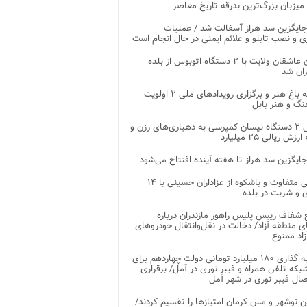
 میزبان بزرگ‌ترین بدرقه تاریخ معاصر
جایگزین سد هراز آسفالت شد / عملیات
ی و نصب تابلو و علائم ایمنی در حال انجام است
کاروان عاشقان ولایت با ۲ دستگاه اتوبوس از بلده
ران شد
توسعه باغ هنر و برگزاری رویدادهای ملی ۲ اولویت
نگ و هنر بابل
تحویل ۲ دستگاه نیسان کمپرسی به دهیاری‌های رزن و
زش ریالی ۲۵ میلیارد
جایگزین سد هراز تا هفته آینده افتتاح می‌شود
پذیرایی متفاوت و باشکوه از عزاداران حسینی با ۱۴
 و شربت در بلده
شفاف رییس پلیس راهور مازندران درباره
 منطقه آزاد/ دخالت در نقل‌وانتقال خودروهای
اد ممنوع
سرمایه گذاری ۱۸۰ میلیارد تومانی دولت چهاردهم برای
که تلفن همراه و فیبر نوری در آمل/ برقراری
 نوشهر و مس کرمان امتیازها را تقسیم کردند/