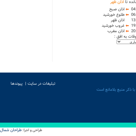
نده تا
اذان ظهر
04
اذان صبح
06
طلوع خورشید
13
اذان ظهر
19
غروب خورشید
20
اذان مغرب
وقات به افق :
تبلیغات در سایت
پیوندها
با ذکر منبع بلامانع است
طراحان شمال
طراحی و اجرا: