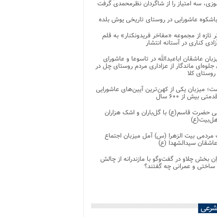
زی، سه امتیاز را از شاگردان نظرمحمدی گرفت
باشکوه عاشورایی در روستای تاریخی یوش بلده
ر تازه از مجموعه «مفاخر فریدونکنار» به قلم
ادی کناری در آستانه انتشار
زبان عاشقان اباعبدالله در تاسوعا و عاشورای
لوه‌ای ماندگار از عزاداری مردم روستای چل در
 روستای کلا
ت؛ میزبان یکی از کهن‌ترین آیین‌های عاشورایی
متی بیش از ۶۰۰ سال
 حضرت قاسم(ع) با گل‌باران و اشک هزاران
هل‌بیت(ع)
مردمی بیت‌ الزهرا (س) آمل میزبان اجتماع
عاشقان سیدالشهدا (ع)
ان بخش چلاو در گفت‌وگو با مازندرانه از چالش
 ساختی و عمرانی چه گفتند؟
شرعی