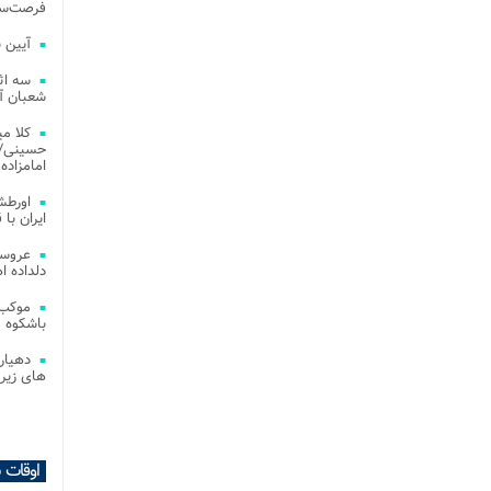
فرصت‌سو
آیین 
سه اث
شعبان آز
کلا می
حسینی/ ج
امامزاده
اورطش
ایران با قد
عروسی
دلداده ا
موکب 
باشکوه 
دهیار
های زیر
اوقات 