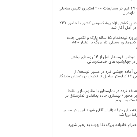
رقابت ۴۹ تیم در مسابقات ۲۰۰ امتیازی تنیس ساحلی
مازندران
رقابت‌های کشتی آزاد پیشکسوتان کشور با حضور ۲۳۰
در آمل آغاز شد
پایان پروژه نیمه‌تمام ۱۵ ساله پارک و تکمیل جاده
اصلی ۲ کیلومتری وسطی کلا بزرگ با اعتبار ۵۴۰
بازدید میدانی فرماندار آمل از ۱۴ روستای بخش
در چهارشنبه‌های خدمت‌رسانی
 آماده جهشی تازه در مسیر توسعه/ از
ساماندهی ۱۴ کیلومتر ساحل تا تکمیل پروژه‌های ماندگار
غدغه تردد در نمارستاق با مقاوم‌سازی نقاط
ر محور / بهسازی جاده پدافندی نمارستاق در
مت به مردم
غرفه برای بدرقه زائران آقای شهید ایران در مسیر
ضا برپا شد
احترام خانواده بزرگ نکا چوب به رهبر شهید