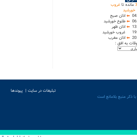
مانده تا
غروب
خورشید
04
اذان صبح
06
طلوع خورشید
13
اذان ظهر
19
غروب خورشید
20
اذان مغرب
وقات به افق :
تبلیغات در سایت
پیوندها
با ذکر منبع بلامانع است