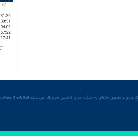
3
:
37
:31:26
:08:51
:04:09
:57:22
:17:41
ا
 مادی و معنوی متعلق به پایگاه خبری تحلیلی مازندرانه می باشد
استفاده از مطالب 