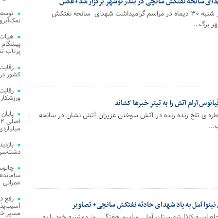
ای سانحه نفتکش سانچی در بندر نوشهر برگزار شد+عکس
محمدتقی انزان پور روز شنبه ۳۰ دیماه در مراسم گرامیداشت شهدای سانحه نفتکش
توسعه
نمک‌آبرو
ر برگ...
هیات 
پیشگام 
پرتاب تن
کشور در 
ورزشکار 
یانوس آرام آتش را به تیتر خبرها کشاند
اطره ی تلخ زنده زنده در آتش سوختن عزیزان آتش نشان در سانحه
...
میلیاردی
دشت‌سر 
چالوس
عمرانی
رفع د
ینوا آمل به یاد شهدای حادثه نفتکش سانچی+ تصاویر
آسیب‌پذی
مسیر خد
له اسپه کلا) شهرستان آمل ،مراسم هفتگی روز دوشنبه خود را به