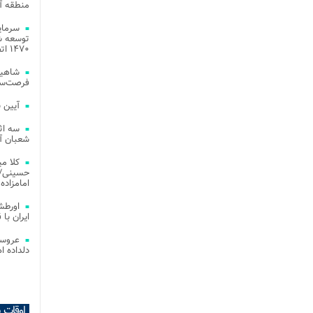
منطقه آز
توسعه شب
۱۴۷۰ اتصال فیبر نوری در شهر آمل
شاهین
فرصت‌سو
آیین 
سه اث
شعبان آز
کلا می
حسینی/ ج
امامزاده
اورطش
ایران با قد
عروسی
دلداده ا
اوقات 