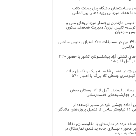
 زیرساخت‌های باشگاه پدل پوینت کلاب
د با هدف میزبانی رویدادهای بین‌المللی
تنیس مازندران پرچمدار میزبانی‌های ملی و
توسعه تنیس ایران/ مدیریت هدفمند سکوی
یس مازندران
رقابت ۴۹ تیم در مسابقات ۲۰۰ امتیازی تنیس ساحلی
مازندران
رقابت‌های کشتی آزاد پیشکسوتان کشور با حضور ۲۳۰
در آمل آغاز شد
پایان پروژه نیمه‌تمام ۱۵ ساله پارک و تکمیل جاده
اصلی ۲ کیلومتری وسطی کلا بزرگ با اعتبار ۵۴۰
بازدید میدانی فرماندار آمل از ۱۴ روستای بخش
در چهارشنبه‌های خدمت‌رسانی
 آماده جهشی تازه در مسیر توسعه/ از
ساماندهی ۱۴ کیلومتر ساحل تا تکمیل پروژه‌های ماندگار
غدغه تردد در نمارستاق با مقاوم‌سازی نقاط
ر محور / بهسازی جاده پدافندی نمارستاق در
مت به مردم