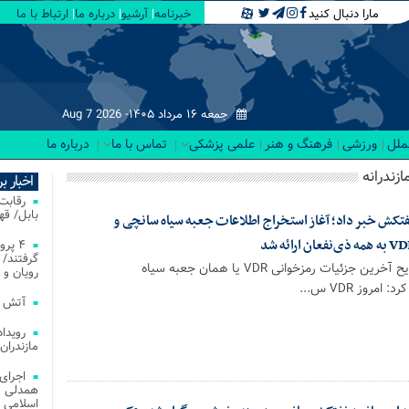
مارا دنبال کنید
خبرنامه
آرشیو
درباره ما
ارتباط با ما
جمعه ۱۶ مرداد ۱۴۰۵-
Aug 7 2026
لملل
ورزشی
فرهنگ و هنر
علمی پزشکی
تماس با ما
درباره ما
زندرانه
اخبار ب
بابل/ ق
ش خبر داد; آغاز استخراج اطلاعات جعبه سیاه سانچی و
۴ پر
گرفتند/ 
محسن بهرامی در تشریح آخرین جزئیات رمزخوانی VDR یا همان جعبه سیاه
رویان و 
روز VDR س...
آتش‌ سوزی‌ های
مازندران
اجرای
همدلی و
اسلامی م