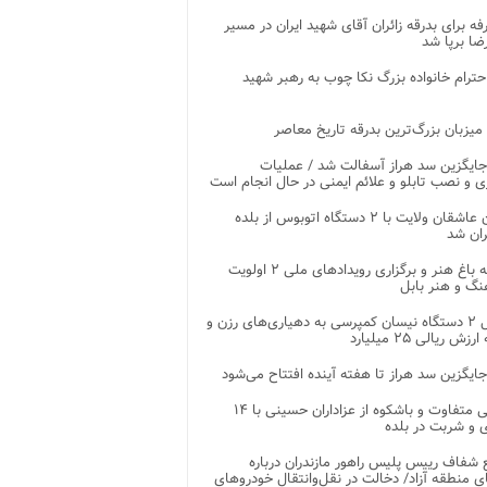
غرفه برای بدرقه زائران آقای شهید ایران در مسیر
ضا برپا شد
احترام خانواده بزرگ نکا چوب به رهبر شهید
 میزبان بزرگ‌ترین بدرقه تاریخ معاصر
جایگزین سد هراز آسفالت شد / عملیات
ی و نصب تابلو و علائم ایمنی در حال انجام است
کاروان عاشقان ولایت با ۲ دستگاه اتوبوس از بلده
ران شد
توسعه باغ هنر و برگزاری رویدادهای ملی ۲ اولویت
نگ و هنر بابل
تحویل ۲ دستگاه نیسان کمپرسی به دهیاری‌های رزن و
زش ریالی ۲۵ میلیارد
جایگزین سد هراز تا هفته آینده افتتاح می‌شود
پذیرایی متفاوت و باشکوه از عزاداران حسینی با ۱۴
 و شربت در بلده
شفاف رییس پلیس راهور مازندران درباره
 منطقه آزاد/ دخالت در نقل‌وانتقال خودروهای