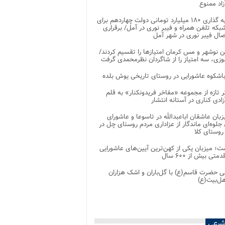
اد ممنوع
سرمایه گذاری ۱۸۰ میلیارد تومانی دولت چهاردهم برای
که تلفن همراه و فیبر نوری در آمل/ برقراری
 نوشهر و مس کرمان امتیازها را تقسیم کردند/
زی، سه امتیاز را از شاگردان نظرمحمدی گرفت
باشکوه عاشورایی در روستای تاریخی یوش بلده
ر تازه از مجموعه «مفاخر فریدونکنار» به قلم
ادی کناری در آستانه انتشار
زبان عاشقان اباعبدالله در تاسوعا و عاشورای
لوه‌ای ماندگار از عزاداری مردم روستای چل در
 روستای کلا
ت؛ میزبان یکی از کهن‌ترین آیین‌های عاشورایی
متی بیش از ۶۰۰ سال
 حضرت قاسم(ع) با گل‌باران و اشک هزاران
هل‌بیت(ع)
شرعی