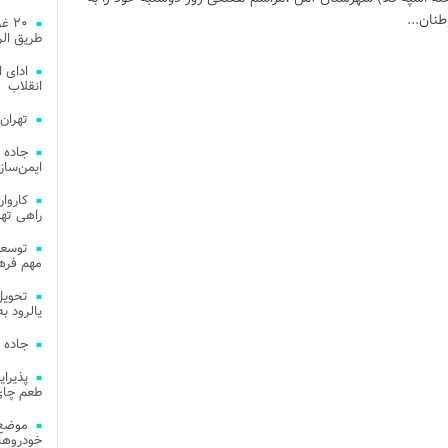
نان...
۲۰ 
طریق الر
ادای 
انقلاب
تهران
جاده 
ایمن‌ساز
راهی ته
مهم فره
یالرود به ار
جاده 
طعم چای
موضع 
خودروهای