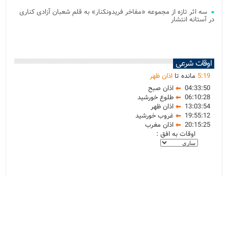
سه اثر تازه از مجموعه «مفاخر فریدونکنار» به قلم شعبان آزادی کناری
در آستانه انتشار
اوقات شرعی
19
:
5
مانده تا
اذان ظهر
04:33:50
اذان صبح
06:10:28
طلوع خورشید
13:03:54
اذان ظهر
19:55:12
غروب خورشید
20:15:25
اذان مغرب
اوقات به افق :