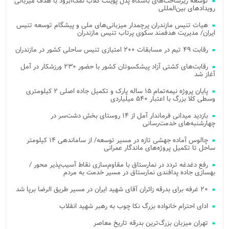
توسعه زیرساخت‌های باشگاه پدل پوینت کلاب نمک‌آبرود با هدف میزبانی
رویدادهای بین‌المللی
هیات تنیس مازندران پرچمدار میزبانی‌های ملی و پیشگام توسعه تنیس
ایران/ مدیریت هدفمند سکوی پرتاب تنیس مازندران
رقابت ۴۹ تیم در مسابقات ۲۰۰ امتیازی تنیس ساحلی کشور در مازندران
رقابت‌های کشتی آزاد پیشکسوتان کشور با حضور ۲۳۰ ورزشکار در آمل
آغاز شد
پایان پروژه نیمه‌تمام ۱۵ ساله پارک و تکمیل جاده اصلی ۲ کیلومتری
وسطی کلا بزرگ با اعتبار ۵۴۰ میلیاردی
بازدید میدانی فرماندار آمل از ۱۴ روستای بخش دشت‌سر در
چهارشنبه‌های خدمت‌رسانی
چالوس آماده جهشی تازه در مسیر توسعه/ از ساماندهی ۱۴ کیلومتر
ساحل تا تکمیل پروژه‌های ماندگار عمرانی
رفع دغدغه تردد در نمارستاق با مقاوم‌سازی نقاط آسیب‌پذیر محور /
بهسازی جاده پدافندی نمارستاق در مسیر خدمت به مردم
۲۰ غرفه برای بدرقه زائران آقای شهید ایران در مسیر طریق الرضا برپا شد
ادای احترام خانواده بزرگ نکا چوب به رهبر شهید انقلاب
تهران میزبان بزرگ‌ترین بدرقه تاریخ معاصر