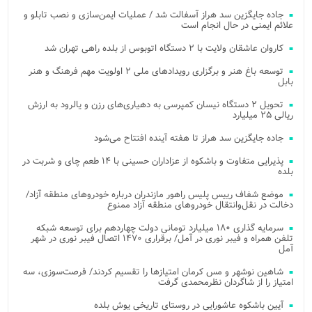
جاده جایگزین سد هراز آسفالت شد / عملیات ایمن‌سازی و نصب تابلو و
علائم ایمنی در حال انجام است
کاروان عاشقان ولایت با ۲ دستگاه اتوبوس از بلده راهی تهران شد
توسعه باغ هنر و برگزاری رویدادهای ملی ۲ اولویت مهم فرهنگ و هنر
بابل
تحویل ۲ دستگاه نیسان کمپرسی به دهیاری‌های رزن و یالرود به ارزش
ریالی ۲۵ میلیارد
جاده جایگزین سد هراز تا هفته آینده افتتاح می‌شود
پذیرایی متفاوت و باشکوه از عزاداران حسینی با ۱۴ طعم چای و شربت در
بلده
موضع شفاف رییس پلیس راهور مازندران درباره خودروهای منطقه آزاد/
دخالت در نقل‌وانتقال خودروهای منطقه آزاد ممنوع
سرمایه گذاری ۱۸۰ میلیارد تومانی دولت چهاردهم برای توسعه شبکه
تلفن همراه و فیبر نوری در آمل/ برقراری ۱۴۷۰ اتصال فیبر نوری در شهر
آمل
شاهین نوشهر و مس کرمان امتیازها را تقسیم کردند/ فرصت‌سوزی، سه
امتیاز را از شاگردان نظرمحمدی گرفت
آیین باشکوه عاشورایی در روستای تاریخی یوش بلده