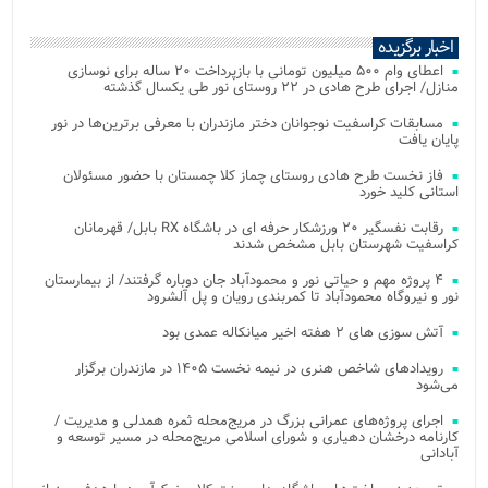
اخبار برگزیده
اعطای وام ۵۰۰ میلیون تومانی با بازپرداخت ۲۰ ساله برای نوسازی
منازل/ اجرای طرح هادی در ۲۲ روستای نور طی یکسال گذشته
مسابقات کراسفیت نوجوانان دختر مازندران با معرفی برترین‌ها در نور
پایان یافت
فاز نخست طرح هادی روستای چماز کلا چمستان با حضور مسئولان
استانی کلید خورد
رقابت نفسگیر ۲۰ ورزشکار حرفه ای در باشگاه RX بابل/ قهرمانان
کراسفیت شهرستان بابل مشخص شدند
۴ پروژه مهم و حیاتی نور و محمودآباد جان دوباره گرفتند/ از بیمارستان
نور و نیروگاه محمودآباد تا کمربندی رویان و پل آلشرود
آتش‌ سوزی‌ های ۲ هفته اخیر میانکاله عمدی بود
رویدادهای شاخص هنری در نیمه نخست ۱۴۰۵ در مازندران برگزار
می‌شود
اجرای پروژه‌های عمرانی بزرگ در مریج‌محله ثمره همدلی و مدیریت /
کارنامه درخشان دهیاری و شورای اسلامی مریج‌محله در مسیر توسعه و
آبادانی