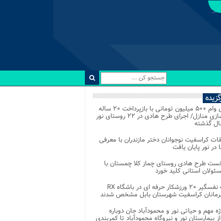
رگزیده
اعطای وام ۵۰۰ میلیون تومانی با بازپرداخت ۲۰ ساله
برای نوسازی منازل/ اجرای طرح هادی در ۲۲ روستای نور
ل گذشته
ات کراسفیت نوجوانان دختر مازندران با معرفی
 در نور پایان یافت
خست طرح هادی روستای چماز کلا چمستان با
ئولان استانی کلید خورد
رقابت نفسگیر ۲۰ ورزشکار حرفه ای در باشگاه RX
هرمانان کراسفیت شهرستان بابل مشخص شدند
وژه مهم و حیاتی نور و محمودآباد جان دوباره
از بیمارستان نور و نیروگاه محمودآباد تا کمربندی