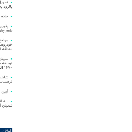
یالرود به ار
جاده 
طعم چای
موضع 
خودروهای
منطقه آز
توسعه شب
۱۴۷۰ اتصال فیبر نوری در شهر آمل
شاهین
فرصت‌سو
آیین 
سه اث
شعبان آز
اوقات 