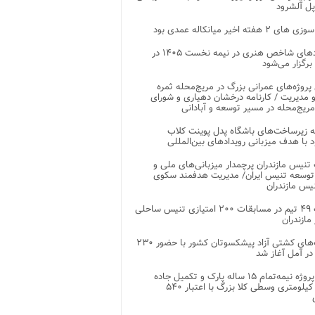
پل آلشرود
 ۲ هفته اخیر میانکاله عمدی بود
رویدادهای شاخص هنری در نیمه نخست ۱۴۰۵ در
 برگزار می‌شود
 پروژه‌های عمرانی بزرگ در مریج‌محله ثمره
 مدیریت / کارنامه درخشان دهیاری و شورای
ریج‌محله در مسیر توسعه و آبادانی
 زیرساخت‌های باشگاه پدل پوینت کلاب
د با هدف میزبانی رویدادهای بین‌المللی
تنیس مازندران پرچمدار میزبانی‌های ملی و
توسعه تنیس ایران/ مدیریت هدفمند سکوی
یس مازندران
رقابت ۴۹ تیم در مسابقات ۲۰۰ امتیازی تنیس ساحلی
مازندران
رقابت‌های کشتی آزاد پیشکسوتان کشور با حضور ۲۳۰
در آمل آغاز شد
پایان پروژه نیمه‌تمام ۱۵ ساله پارک و تکمیل جاده
اصلی ۲ کیلومتری وسطی کلا بزرگ با اعتبار ۵۴۰