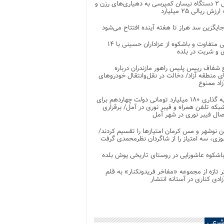
تحویل ۲ دستگاه نیسان کمپرسی به دهیاری‌های رزن و
زش ریالی ۲۵ میلیارد
جایگزین سد هراز تا هفته آینده افتتاح می‌شود
پذیرایی متفاوت و باشکوه از عزاداران حسینی با ۱۴
 و شربت در بلده
شفاف رییس پلیس راهور مازندران درباره
 منطقه آزاد/ دخالت در نقل‌وانتقال خودروهای
اد ممنوع
سرمایه گذاری ۱۸۰ میلیارد تومانی دولت چهاردهم برای
که تلفن همراه و فیبر نوری در آمل/ برقراری
 نوشهر و مس کرمان امتیازها را تقسیم کردند/
زی، سه امتیاز را از شاگردان نظرمحمدی گرفت
باشکوه عاشورایی در روستای تاریخی یوش بلده
ر تازه از مجموعه «مفاخر فریدونکنار» به قلم
ادی کناری در آستانه انتشار
شرعی