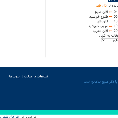
نده تا
اذان ظهر
04
اذان صبح
06
طلوع خورشید
13
اذان ظهر
19
غروب خورشید
20
اذان مغرب
وقات به افق :
تبلیغات در سایت
پیوندها
با ذکر منبع بلامانع است
طراحان شمال
طراحی و اجرا: