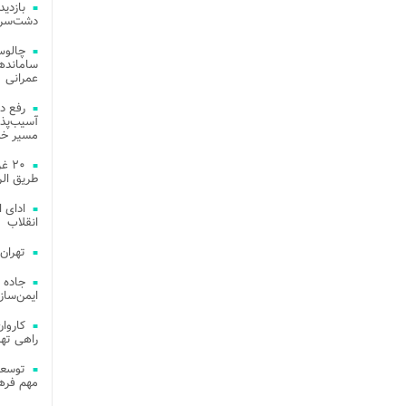
دشت‌سر 
چالوس
عمرانی
رفع د
آسیب‌پذی
مسیر خد
۲۰ 
طریق الر
ادای 
انقلاب
تهران
جاده 
ایمن‌ساز
راهی ته
مهم فره