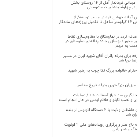
بازدید میدانی فرماندار آمل از ۱۴ روستای بخش
در چهارشنبه‌های خدمت‌رسانی
 آماده جهشی تازه در مسیر توسعه/ از
ساماندهی ۱۴ کیلومتر ساحل تا تکمیل پروژه‌های ماندگار
غدغه تردد در نمارستاق با مقاوم‌سازی نقاط
ر محور / بهسازی جاده پدافندی نمارستاق در
مت به مردم
غرفه برای بدرقه زائران آقای شهید ایران در مسیر
ضا برپا شد
احترام خانواده بزرگ نکا چوب به رهبر شهید
 میزبان بزرگ‌ترین بدرقه تاریخ معاصر
جایگزین سد هراز آسفالت شد / عملیات
ی و نصب تابلو و علائم ایمنی در حال انجام است
کاروان عاشقان ولایت با ۲ دستگاه اتوبوس از بلده
ران شد
توسعه باغ هنر و برگزاری رویدادهای ملی ۲ اولویت
نگ و هنر بابل