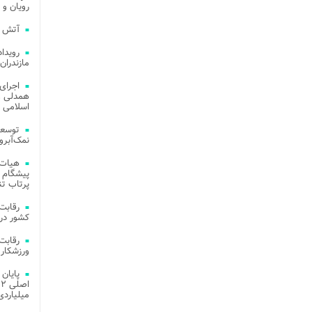
رویان و 
آتش‌ سوزی‌ های
مازندران
اجرای
همدلی و
اسلامی م
توسعه
نمک‌آبرو
هیات 
پیشگام 
پرتاب تن
کشور در 
ورزشکار 
میلیاردی