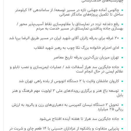
چهارشنبه‌های خدمت‌رسانی
چالوس آماده جهشی تازه در مسیر توسعه/ از ساماندهی ۱۴ کیلومتر
ساحل تا تکمیل پروژه‌های ماندگار عمرانی
رفع دغدغه تردد در نمارستاق با مقاوم‌سازی نقاط آسیب‌پذیر محور /
بهسازی جاده پدافندی نمارستاق در مسیر خدمت به مردم
۲۰ غرفه برای بدرقه زائران آقای شهید ایران در مسیر طریق الرضا برپا شد
ادای احترام خانواده بزرگ نکا چوب به رهبر شهید انقلاب
تهران میزبان بزرگ‌ترین بدرقه تاریخ معاصر
جاده جایگزین سد هراز آسفالت شد / عملیات ایمن‌سازی و نصب تابلو و
علائم ایمنی در حال انجام است
کاروان عاشقان ولایت با ۲ دستگاه اتوبوس از بلده راهی تهران شد
توسعه باغ هنر و برگزاری رویدادهای ملی ۲ اولویت مهم فرهنگ و هنر
بابل
تحویل ۲ دستگاه نیسان کمپرسی به دهیاری‌های رزن و یالرود به ارزش
ریالی ۲۵ میلیارد
جاده جایگزین سد هراز تا هفته آینده افتتاح می‌شود
پذیرایی متفاوت و باشکوه از عزاداران حسینی با ۱۴ طعم چای و شربت در