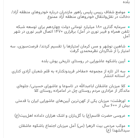
بلده
موضع شفاف رییس پلیس راهور مازندران درباره خودروهای منطقه آزاد/
دخالت در نقل‌وانتقال خودروهای منطقه آزاد ممنوع
سرمایه گذاری ۱۸۰ میلیارد تومانی دولت چهاردهم برای توسعه شبکه
تلفن همراه و فیبر نوری در آمل/ برقراری ۱۴۷۰ اتصال فیبر نوری در شهر
آمل
شاهین نوشهر و مس کرمان امتیازها را تقسیم کردند/ فرصت‌سوزی، سه
امتیاز را از شاگردان نظرمحمدی گرفت
آیین باشکوه عاشورایی در روستای تاریخی یوش بلده
سه اثر تازه از مجموعه «مفاخر فریدونکنار» به قلم شعبان آزادی کناری
در آستانه انتشار
کلا میزبان عاشقان اباعبدالله در تاسوعا و عاشورای حسینی/ جلوه‌ای
ماندگار از عزاداری مردم روستای چل در امامزاده روستای کلا
اورطشت؛ میزبان یکی از کهن‌ترین آیین‌های عاشورایی ایران با قدمتی
بیش از ۶۰۰ سال
عروسی حضرت قاسم(ع) با گل‌باران و اشک هزاران دلداده اهل‌بیت(ع)
موکب مردمی بیت‌ الزهرا (س) آمل میزبان اجتماع باشکوه عاشقان
سیدالشهدا (ع)