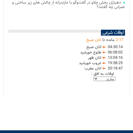
دهیاران بخش چلاو در گفت‌وگو با مازندرانه از چالش های زیر ساختی و
عمرانی چه گفتند؟
اوقات شرعی
17
:
2
مانده تا
اذان صبح
04:30:14
اذان صبح
06:08:02
طلوع خورشید
13:04:16
اذان ظهر
19:58:25
غروب خورشید
20:18:47
اذان مغرب
اوقات به افق :