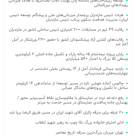
توسعه زیرساخت‌های باشگاه پدل پوینت کلاب نمک‌آبرود با هدف میزبانی
رویدادهای بین‌المللی
هیات تنیس مازندران پرچمدار میزبانی‌های ملی و پیشگام توسعه تنیس
ایران/ مدیریت هدفمند سکوی پرتاب تنیس مازندران
رقابت ۴۹ تیم در مسابقات ۲۰۰ امتیازی تنیس ساحلی کشور در مازندران
رقابت‌های کشتی آزاد پیشکسوتان کشور با حضور ۲۳۰ ورزشکار در آمل
آغاز شد
پایان پروژه نیمه‌تمام ۱۵ ساله پارک و تکمیل جاده اصلی ۲ کیلومتری
وسطی کلا بزرگ با اعتبار ۵۴۰ میلیاردی
بازدید میدانی فرماندار آمل از ۱۴ روستای بخش دشت‌سر در
چهارشنبه‌های خدمت‌رسانی
چالوس آماده جهشی تازه در مسیر توسعه/ از ساماندهی ۱۴ کیلومتر
ساحل تا تکمیل پروژه‌های ماندگار عمرانی
رفع دغدغه تردد در نمارستاق با مقاوم‌سازی نقاط آسیب‌پذیر محور /
بهسازی جاده پدافندی نمارستاق در مسیر خدمت به مردم
۲۰ غرفه برای بدرقه زائران آقای شهید ایران در مسیر طریق الرضا برپا شد
ادای احترام خانواده بزرگ نکا چوب به رهبر شهید انقلاب
تهران میزبان بزرگ‌ترین بدرقه تاریخ معاصر