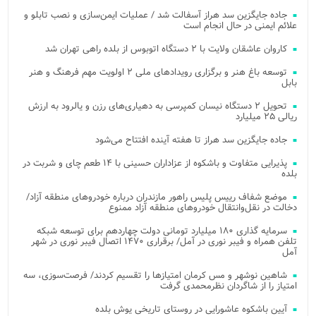
جاده جایگزین سد هراز آسفالت شد / عملیات ایمن‌سازی و نصب تابلو و
علائم ایمنی در حال انجام است
کاروان عاشقان ولایت با ۲ دستگاه اتوبوس از بلده راهی تهران شد
توسعه باغ هنر و برگزاری رویدادهای ملی ۲ اولویت مهم فرهنگ و هنر
بابل
تحویل ۲ دستگاه نیسان کمپرسی به دهیاری‌های رزن و یالرود به ارزش
ریالی ۲۵ میلیارد
جاده جایگزین سد هراز تا هفته آینده افتتاح می‌شود
پذیرایی متفاوت و باشکوه از عزاداران حسینی با ۱۴ طعم چای و شربت در
بلده
موضع شفاف رییس پلیس راهور مازندران درباره خودروهای منطقه آزاد/
دخالت در نقل‌وانتقال خودروهای منطقه آزاد ممنوع
سرمایه گذاری ۱۸۰ میلیارد تومانی دولت چهاردهم برای توسعه شبکه
تلفن همراه و فیبر نوری در آمل/ برقراری ۱۴۷۰ اتصال فیبر نوری در شهر
آمل
شاهین نوشهر و مس کرمان امتیازها را تقسیم کردند/ فرصت‌سوزی، سه
امتیاز را از شاگردان نظرمحمدی گرفت
آیین باشکوه عاشورایی در روستای تاریخی یوش بلده