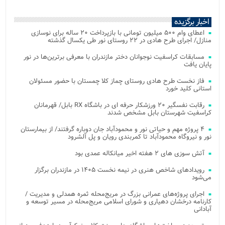
اخبار برگزیده
اعطای وام ۵۰۰ میلیون تومانی با بازپرداخت ۲۰ ساله برای نوسازی
منازل/ اجرای طرح هادی در ۲۲ روستای نور طی یکسال گذشته
مسابقات کراسفیت نوجوانان دختر مازندران با معرفی برترین‌ها در نور
پایان یافت
فاز نخست طرح هادی روستای چماز کلا چمستان با حضور مسئولان
استانی کلید خورد
رقابت نفسگیر ۲۰ ورزشکار حرفه ای در باشگاه RX بابل/ قهرمانان
کراسفیت شهرستان بابل مشخص شدند
۴ پروژه مهم و حیاتی نور و محمودآباد جان دوباره گرفتند/ از بیمارستان
نور و نیروگاه محمودآباد تا کمربندی رویان و پل آلشرود
آتش‌ سوزی‌ های ۲ هفته اخیر میانکاله عمدی بود
رویدادهای شاخص هنری در نیمه نخست ۱۴۰۵ در مازندران برگزار
می‌شود
اجرای پروژه‌های عمرانی بزرگ در مریج‌محله ثمره همدلی و مدیریت /
کارنامه درخشان دهیاری و شورای اسلامی مریج‌محله در مسیر توسعه و
آبادانی