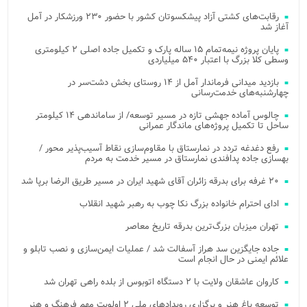
رقابت‌های کشتی آزاد پیشکسوتان کشور با حضور ۲۳۰ ورزشکار در آمل
آغاز شد
پایان پروژه نیمه‌تمام ۱۵ ساله پارک و تکمیل جاده اصلی ۲ کیلومتری
وسطی کلا بزرگ با اعتبار ۵۴۰ میلیاردی
بازدید میدانی فرماندار آمل از ۱۴ روستای بخش دشت‌سر در
چهارشنبه‌های خدمت‌رسانی
چالوس آماده جهشی تازه در مسیر توسعه/ از ساماندهی ۱۴ کیلومتر
ساحل تا تکمیل پروژه‌های ماندگار عمرانی
رفع دغدغه تردد در نمارستاق با مقاوم‌سازی نقاط آسیب‌پذیر محور /
بهسازی جاده پدافندی نمارستاق در مسیر خدمت به مردم
۲۰ غرفه برای بدرقه زائران آقای شهید ایران در مسیر طریق الرضا برپا شد
ادای احترام خانواده بزرگ نکا چوب به رهبر شهید انقلاب
تهران میزبان بزرگ‌ترین بدرقه تاریخ معاصر
جاده جایگزین سد هراز آسفالت شد / عملیات ایمن‌سازی و نصب تابلو و
علائم ایمنی در حال انجام است
کاروان عاشقان ولایت با ۲ دستگاه اتوبوس از بلده راهی تهران شد
توسعه باغ هنر و برگزاری رویدادهای ملی ۲ اولویت مهم فرهنگ و هنر