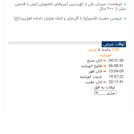
اورطشت؛ میزبان یکی از کهن‌ترین آیین‌های عاشورایی ایران با قدمتی
بیش از ۶۰۰ سال
عروسی حضرت قاسم(ع) با گل‌باران و اشک هزاران دلداده اهل‌بیت(ع)
اوقات شرعی
59
:
3
مانده تا
غروب
خورشید
04:31:26
اذان صبح
06:08:51
طلوع خورشید
13:04:09
اذان ظهر
19:57:22
غروب خورشید
20:17:41
اذان مغرب
اوقات به افق :