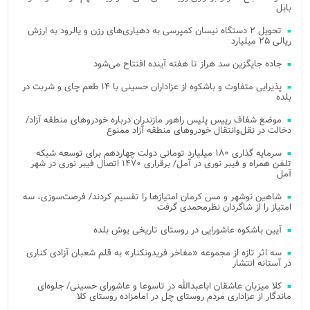
بابل
تحویل ۲ دستگاه نیسان کمپرسی به دهیاری‌های رزن و یالرود به ارزش
ریالی ۲۵ میلیارد
جاده جایگزین سد هراز تا هفته آینده افتتاح می‌شود
پذیرایی متفاوت و باشکوه از عزاداران حسینی با ۱۴ طعم چای و شربت در
بلده
موضع شفاف رییس پلیس راهور مازندران درباره خودروهای منطقه آزاد/
دخالت در نقل‌وانتقال خودروهای منطقه آزاد ممنوع
سرمایه گذاری ۱۸۰ میلیارد تومانی دولت چهاردهم برای توسعه شبکه
تلفن همراه و فیبر نوری در آمل/ برقراری ۱۴۷۰ اتصال فیبر نوری در شهر
آمل
شاهین نوشهر و مس کرمان امتیازها را تقسیم کردند/ فرصت‌سوزی، سه
امتیاز را از شاگردان نظرمحمدی گرفت
آیین باشکوه عاشورایی در روستای تاریخی یوش بلده
سه اثر تازه از مجموعه «مفاخر فریدونکنار» به قلم شعبان آزادی کناری
در آستانه انتشار
کلا میزبان عاشقان اباعبدالله در تاسوعا و عاشورای حسینی/ جلوه‌ای
ماندگار از عزاداری مردم روستای چل در امامزاده روستای کلا