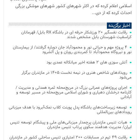
اسلامی اعلام کرده که در اکثر شهرهای کشور شهرهای موشکی بزرگی
احداث کرده که از دی...
اخبار برگزیده
رقابت نفسگیر ۲۰ ورزشکار حرفه ای در باشگاه RX بابل/ قهرمانان
کراسفیت شهرستان بابل مشخص شدند
۴ پروژه مهم و حیاتی نور و محمودآباد جان دوباره گرفتند/ از بیمارستان
نور و نیروگاه محمودآباد تا کمربندی رویان و پل آلشرود
آتش‌ سوزی‌ های ۲ هفته اخیر میانکاله عمدی بود
رویدادهای شاخص هنری در نیمه نخست ۱۴۰۵ در مازندران برگزار
می‌شود
اجرای پروژه‌های عمرانی بزرگ در مریج‌محله ثمره همدلی و مدیریت /
کارنامه درخشان دهیاری و شورای اسلامی مریج‌محله در مسیر توسعه و
آبادانی
توسعه زیرساخت‌های باشگاه پدل پوینت کلاب نمک‌آبرود با هدف میزبانی
رویدادهای بین‌المللی
هیات تنیس مازندران پرچمدار میزبانی‌های ملی و پیشگام توسعه تنیس
ایران/ مدیریت هدفمند سکوی پرتاب تنیس مازندران
رقابت ۴۹ تیم در مسابقات ۲۰۰ امتیازی تنیس ساحلی کشور در مازندران