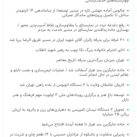
چهارشنبه‌های خدمت‌رسانی
چالوس آماده جهشی تازه در مسیر توسعه/ از ساماندهی ۱۴ کیلومتر
ساحل تا تکمیل پروژه‌های ماندگار عمرانی
رفع دغدغه تردد در نمارستاق با مقاوم‌سازی نقاط آسیب‌پذیر محور /
بهسازی جاده پدافندی نمارستاق در مسیر خدمت به مردم
۲۰ غرفه برای بدرقه زائران آقای شهید ایران در مسیر طریق الرضا برپا شد
ادای احترام خانواده بزرگ نکا چوب به رهبر شهید انقلاب
تهران میزبان بزرگ‌ترین بدرقه تاریخ معاصر
جاده جایگزین سد هراز آسفالت شد / عملیات ایمن‌سازی و نصب تابلو و
علائم ایمنی در حال انجام است
کاروان عاشقان ولایت با ۲ دستگاه اتوبوس از بلده راهی تهران شد
توسعه باغ هنر و برگزاری رویدادهای ملی ۲ اولویت مهم فرهنگ و هنر
بابل
تحویل ۲ دستگاه نیسان کمپرسی به دهیاری‌های رزن و یالرود به ارزش
ریالی ۲۵ میلیارد
جاده جایگزین سد هراز تا هفته آینده افتتاح می‌شود
پذیرایی متفاوت و باشکوه از عزاداران حسینی با ۱۴ طعم چای و شربت در