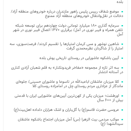
بلده
موضع شفاف رییس پلیس راهور مازندران درباره خودروهای منطقه آزاد/
دخالت در نقل‌وانتقال خودروهای منطقه آزاد ممنوع
سرمایه گذاری ۱۸۰ میلیارد تومانی دولت چهاردهم برای توسعه شبکه
تلفن همراه و فیبر نوری در آمل/ برقراری ۱۴۷۰ اتصال فیبر نوری در شهر
آمل
شاهین نوشهر و مس کرمان امتیازها را تقسیم کردند/ فرصت‌سوزی، سه
امتیاز را از شاگردان نظرمحمدی گرفت
آیین باشکوه عاشورایی در روستای تاریخی یوش بلده
سه اثر تازه از مجموعه «مفاخر فریدونکنار» به قلم شعبان آزادی کناری
در آستانه انتشار
کلا میزبان عاشقان اباعبدالله در تاسوعا و عاشورای حسینی/ جلوه‌ای
ماندگار از عزاداری مردم روستای چل در امامزاده روستای کلا
اورطشت؛ میزبان یکی از کهن‌ترین آیین‌های عاشورایی ایران با قدمتی
بیش از ۶۰۰ سال
عروسی حضرت قاسم(ع) با گل‌باران و اشک هزاران دلداده اهل‌بیت(ع)
موکب مردمی بیت‌ الزهرا (س) آمل میزبان اجتماع باشکوه عاشقان
سیدالشهدا (ع)