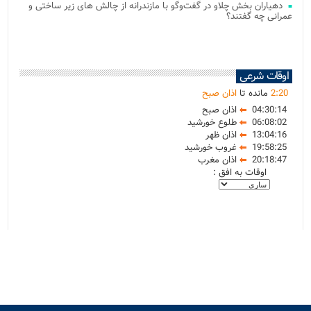
دهیاران بخش چلاو در گفت‌وگو با مازندرانه از چالش های زیر ساختی و
عمرانی چه گفتند؟
اوقات شرعی
20
:
2
مانده تا
اذان صبح
04:30:14
اذان صبح
06:08:02
طلوع خورشید
13:04:16
اذان ظهر
19:58:25
غروب خورشید
20:18:47
اذان مغرب
اوقات به افق :