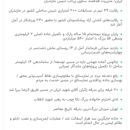
ایران/ مدیریت هدفمند سکوی پرتاب تنیس مازندران
رقابت ۴۹ تیم در مسابقات ۲۰۰ امتیازی تنیس ساحلی کشور در مازندران
رقابت‌های کشتی آزاد پیشکسوتان کشور با حضور ۲۳۰ ورزشکار در آمل
آغاز شد
پایان پروژه نیمه‌تمام ۱۵ ساله پارک و تکمیل جاده اصلی ۲ کیلومتری
وسطی کلا بزرگ با اعتبار ۵۴۰ میلیاردی
بازدید میدانی فرماندار آمل از ۱۴ روستای بخش دشت‌سر در
چهارشنبه‌های خدمت‌رسانی
چالوس آماده جهشی تازه در مسیر توسعه/ از ساماندهی ۱۴ کیلومتر
ساحل تا تکمیل پروژه‌های ماندگار عمرانی
رفع دغدغه تردد در نمارستاق با مقاوم‌سازی نقاط آسیب‌پذیر محور /
بهسازی جاده پدافندی نمارستاق در مسیر خدمت به مردم
۲۰ غرفه برای بدرقه زائران آقای شهید ایران در مسیر طریق الرضا برپا شد
ادای احترام خانواده بزرگ نکا چوب به رهبر شهید انقلاب
تهران میزبان بزرگ‌ترین بدرقه تاریخ معاصر
جاده جایگزین سد هراز آسفالت شد / عملیات ایمن‌سازی و نصب تابلو و
علائم ایمنی در حال انجام است