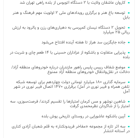
کاروان عاشقان ولایت با ۲ دستگاه اتوبوس از بلده راهی تهران شد
توسعه باغ هنر و برگزاری رویدادهای ملی ۲ اولویت مهم فرهنگ و هنر
بابل
تحویل ۲ دستگاه نیسان کمپرسی به دهیاری‌های رزن و یالرود به ارزش
ریالی ۲۵ میلیارد
جاده جایگزین سد هراز تا هفته آینده افتتاح می‌شود
پذیرایی متفاوت و باشکوه از عزاداران حسینی با ۱۴ طعم چای و شربت در
بلده
موضع شفاف رییس پلیس راهور مازندران درباره خودروهای منطقه آزاد/
دخالت در نقل‌وانتقال خودروهای منطقه آزاد ممنوع
سرمایه گذاری ۱۸۰ میلیارد تومانی دولت چهاردهم برای توسعه شبکه
تلفن همراه و فیبر نوری در آمل/ برقراری ۱۴۷۰ اتصال فیبر نوری در شهر
آمل
شاهین نوشهر و مس کرمان امتیازها را تقسیم کردند/ فرصت‌سوزی، سه
امتیاز را از شاگردان نظرمحمدی گرفت
آیین باشکوه عاشورایی در روستای تاریخی یوش بلده
سه اثر تازه از مجموعه «مفاخر فریدونکنار» به قلم شعبان آزادی کناری
در آستانه انتشار