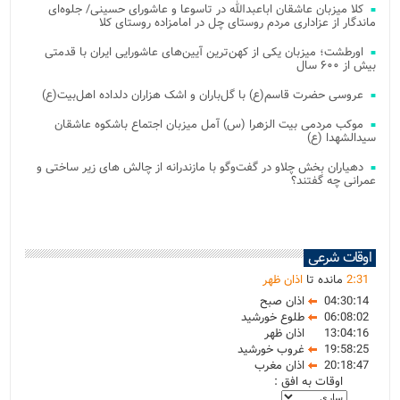
کلا میزبان عاشقان اباعبدالله در تاسوعا و عاشورای حسینی/ جلوه‌ای
ماندگار از عزاداری مردم روستای چل در امامزاده روستای کلا
اورطشت؛ میزبان یکی از کهن‌ترین آیین‌های عاشورایی ایران با قدمتی
بیش از ۶۰۰ سال
عروسی حضرت قاسم(ع) با گل‌باران و اشک هزاران دلداده اهل‌بیت(ع)
موکب مردمی بیت‌ الزهرا (س) آمل میزبان اجتماع باشکوه عاشقان
سیدالشهدا (ع)
دهیاران بخش چلاو در گفت‌وگو با مازندرانه از چالش های زیر ساختی و
عمرانی چه گفتند؟
اوقات شرعی
31
:
2
مانده تا
اذان ظهر
04:30:14
اذان صبح
06:08:02
طلوع خورشید
13:04:16
اذان ظهر
19:58:25
غروب خورشید
20:18:47
اذان مغرب
اوقات به افق :