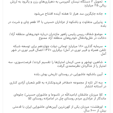
تحویل ۲ دستگاه نیسان کمپرسی به دهیاری‌های رزن و یالرود به ارزش
ریالی ۲۵ میلیارد
جاده جایگزین سد هراز تا هفته آینده افتتاح می‌شود
پذیرایی متفاوت و باشکوه از عزاداران حسینی با ۱۴ طعم چای و شربت در
بلده
موضع شفاف رییس پلیس راهور مازندران درباره خودروهای منطقه آزاد/
دخالت در نقل‌وانتقال خودروهای منطقه آزاد ممنوع
سرمایه گذاری ۱۸۰ میلیارد تومانی دولت چهاردهم برای توسعه شبکه
تلفن همراه و فیبر نوری در آمل/ برقراری ۱۴۷۰ اتصال فیبر نوری در شهر
آمل
شاهین نوشهر و مس کرمان امتیازها را تقسیم کردند/ فرصت‌سوزی، سه
امتیاز را از شاگردان نظرمحمدی گرفت
آیین باشکوه عاشورایی در روستای تاریخی یوش بلده
سه اثر تازه از مجموعه «مفاخر فریدونکنار» به قلم شعبان آزادی کناری
در آستانه انتشار
کلا میزبان عاشقان اباعبدالله در تاسوعا و عاشورای حسینی/ جلوه‌ای
ماندگار از عزاداری مردم روستای چل در امامزاده روستای کلا
اورطشت؛ میزبان یکی از کهن‌ترین آیین‌های عاشورایی ایران با قدمتی
بیش از ۶۰۰ سال