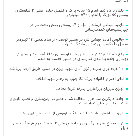
آغاز شد
پایان پروژه نیمه‌تمام ۱۵ ساله پارک و تکمیل جاده اصلی ۲ کیلومتری
وسطی کلا بزرگ با اعتبار ۵۴۰ میلیاردی
بازدید میدانی فرماندار آمل از ۱۴ روستای بخش دشت‌سر در
چهارشنبه‌های خدمت‌رسانی
چالوس آماده جهشی تازه در مسیر توسعه/ از ساماندهی ۱۴ کیلومتر
ساحل تا تکمیل پروژه‌های ماندگار عمرانی
رفع دغدغه تردد در نمارستاق با مقاوم‌سازی نقاط آسیب‌پذیر محور /
بهسازی جاده پدافندی نمارستاق در مسیر خدمت به مردم
۲۰ غرفه برای بدرقه زائران آقای شهید ایران در مسیر طریق الرضا برپا شد
ادای احترام خانواده بزرگ نکا چوب به رهبر شهید انقلاب
تهران میزبان بزرگ‌ترین بدرقه تاریخ معاصر
جاده جایگزین سد هراز آسفالت شد / عملیات ایمن‌سازی و نصب تابلو و
علائم ایمنی در حال انجام است
کاروان عاشقان ولایت با ۲ دستگاه اتوبوس از بلده راهی تهران شد
توسعه باغ هنر و برگزاری رویدادهای ملی ۲ اولویت مهم فرهنگ و هنر
بابل