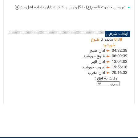
عروسی حضرت قاسم(ع) با گل‌باران و اشک هزاران دلداده اهل‌بیت(ع)
اوقات شرعی
38
:
0
مانده تا
طلوع
خورشید
04:32:38
اذان صبح
06:09:39
طلوع خورشید
13:04:02
اذان ظهر
19:56:18
غروب خورشید
20:16:33
اذان مغرب
اوقات به افق :