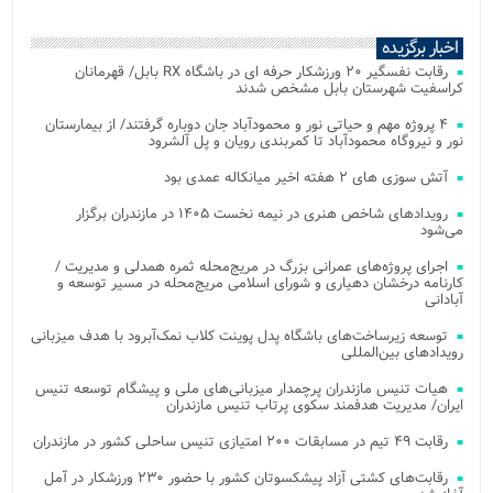
اخبار برگزیده
رقابت نفسگیر ۲۰ ورزشکار حرفه ای در باشگاه RX بابل/ قهرمانان
کراسفیت شهرستان بابل مشخص شدند
۴ پروژه مهم و حیاتی نور و محمودآباد جان دوباره گرفتند/ از بیمارستان
نور و نیروگاه محمودآباد تا کمربندی رویان و پل آلشرود
آتش‌ سوزی‌ های ۲ هفته اخیر میانکاله عمدی بود
رویدادهای شاخص هنری در نیمه نخست ۱۴۰۵ در مازندران برگزار
می‌شود
اجرای پروژه‌های عمرانی بزرگ در مریج‌محله ثمره همدلی و مدیریت /
کارنامه درخشان دهیاری و شورای اسلامی مریج‌محله در مسیر توسعه و
آبادانی
توسعه زیرساخت‌های باشگاه پدل پوینت کلاب نمک‌آبرود با هدف میزبانی
رویدادهای بین‌المللی
هیات تنیس مازندران پرچمدار میزبانی‌های ملی و پیشگام توسعه تنیس
ایران/ مدیریت هدفمند سکوی پرتاب تنیس مازندران
رقابت ۴۹ تیم در مسابقات ۲۰۰ امتیازی تنیس ساحلی کشور در مازندران
رقابت‌های کشتی آزاد پیشکسوتان کشور با حضور ۲۳۰ ورزشکار در آمل