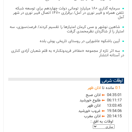
سرمایه گذاری ۱۸۰ میلیارد تومانی دولت چهاردهم برای توسعه شبکه
تلفن همراه و فیبر نوری در آمل/ برقراری ۱۴۷۰ اتصال فیبر نوری در شهر
آمل
شاهین نوشهر و مس کرمان امتیازها را تقسیم کردند/ فرصت‌سوزی، سه
امتیاز را از شاگردان نظرمحمدی گرفت
آیین باشکوه عاشورایی در روستای تاریخی یوش بلده
سه اثر تازه از مجموعه «مفاخر فریدونکنار» به قلم شعبان آزادی کناری
در آستانه انتشار
اوقات شرعی
1
:
0
مانده تا
اذان ظهر
04:35:01
اذان صبح
06:11:17
طلوع خورشید
13:03:45
اذان ظهر
19:54:06
غروب خورشید
20:14:15
اذان مغرب
اوقات به افق :