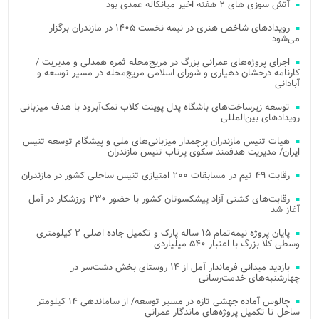
آتش‌ سوزی‌ های ۲ هفته اخیر میانکاله عمدی بود
رویدادهای شاخص هنری در نیمه نخست ۱۴۰۵ در مازندران برگزار
می‌شود
اجرای پروژه‌های عمرانی بزرگ در مریج‌محله ثمره همدلی و مدیریت /
کارنامه درخشان دهیاری و شورای اسلامی مریج‌محله در مسیر توسعه و
آبادانی
توسعه زیرساخت‌های باشگاه پدل پوینت کلاب نمک‌آبرود با هدف میزبانی
رویدادهای بین‌المللی
هیات تنیس مازندران پرچمدار میزبانی‌های ملی و پیشگام توسعه تنیس
ایران/ مدیریت هدفمند سکوی پرتاب تنیس مازندران
رقابت ۴۹ تیم در مسابقات ۲۰۰ امتیازی تنیس ساحلی کشور در مازندران
رقابت‌های کشتی آزاد پیشکسوتان کشور با حضور ۲۳۰ ورزشکار در آمل
آغاز شد
پایان پروژه نیمه‌تمام ۱۵ ساله پارک و تکمیل جاده اصلی ۲ کیلومتری
وسطی کلا بزرگ با اعتبار ۵۴۰ میلیاردی
بازدید میدانی فرماندار آمل از ۱۴ روستای بخش دشت‌سر در
چهارشنبه‌های خدمت‌رسانی
چالوس آماده جهشی تازه در مسیر توسعه/ از ساماندهی ۱۴ کیلومتر
ساحل تا تکمیل پروژه‌های ماندگار عمرانی