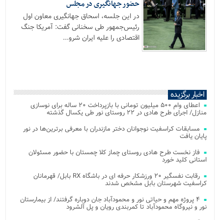
حضور جهانگیری در مجلس
در این جلسه، اسحاق جهانگیری معاون اول
رئیس‌جمهور طی سخنانی گفت: آمریکا جنگ
اقتصادی را علیه ایران شرو...
اخبار برگزیده
اعطای وام ۵۰۰ میلیون تومانی با بازپرداخت ۲۰ ساله برای نوسازی
منازل/ اجرای طرح هادی در ۲۲ روستای نور طی یکسال گذشته
مسابقات کراسفیت نوجوانان دختر مازندران با معرفی برترین‌ها در نور
پایان یافت
فاز نخست طرح هادی روستای چماز کلا چمستان با حضور مسئولان
استانی کلید خورد
رقابت نفسگیر ۲۰ ورزشکار حرفه ای در باشگاه RX بابل/ قهرمانان
کراسفیت شهرستان بابل مشخص شدند
۴ پروژه مهم و حیاتی نور و محمودآباد جان دوباره گرفتند/ از بیمارستان
نور و نیروگاه محمودآباد تا کمربندی رویان و پل آلشرود