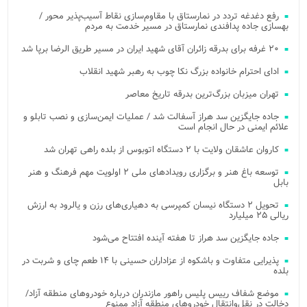
رفع دغدغه تردد در نمارستاق با مقاوم‌سازی نقاط آسیب‌پذیر محور /
بهسازی جاده پدافندی نمارستاق در مسیر خدمت به مردم
۲۰ غرفه برای بدرقه زائران آقای شهید ایران در مسیر طریق الرضا برپا شد
ادای احترام خانواده بزرگ نکا چوب به رهبر شهید انقلاب
تهران میزبان بزرگ‌ترین بدرقه تاریخ معاصر
جاده جایگزین سد هراز آسفالت شد / عملیات ایمن‌سازی و نصب تابلو و
علائم ایمنی در حال انجام است
کاروان عاشقان ولایت با ۲ دستگاه اتوبوس از بلده راهی تهران شد
توسعه باغ هنر و برگزاری رویدادهای ملی ۲ اولویت مهم فرهنگ و هنر
بابل
تحویل ۲ دستگاه نیسان کمپرسی به دهیاری‌های رزن و یالرود به ارزش
ریالی ۲۵ میلیارد
جاده جایگزین سد هراز تا هفته آینده افتتاح می‌شود
پذیرایی متفاوت و باشکوه از عزاداران حسینی با ۱۴ طعم چای و شربت در
بلده
موضع شفاف رییس پلیس راهور مازندران درباره خودروهای منطقه آزاد/
دخالت در نقل‌وانتقال خودروهای منطقه آزاد ممنوع