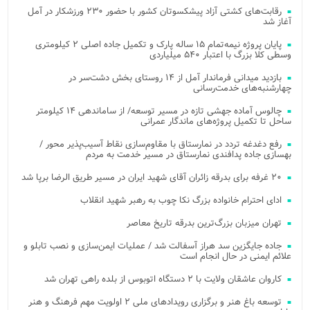
رقابت‌های کشتی آزاد پیشکسوتان کشور با حضور ۲۳۰ ورزشکار در آمل
آغاز شد
پایان پروژه نیمه‌تمام ۱۵ ساله پارک و تکمیل جاده اصلی ۲ کیلومتری
وسطی کلا بزرگ با اعتبار ۵۴۰ میلیاردی
بازدید میدانی فرماندار آمل از ۱۴ روستای بخش دشت‌سر در
چهارشنبه‌های خدمت‌رسانی
چالوس آماده جهشی تازه در مسیر توسعه/ از ساماندهی ۱۴ کیلومتر
ساحل تا تکمیل پروژه‌های ماندگار عمرانی
رفع دغدغه تردد در نمارستاق با مقاوم‌سازی نقاط آسیب‌پذیر محور /
بهسازی جاده پدافندی نمارستاق در مسیر خدمت به مردم
۲۰ غرفه برای بدرقه زائران آقای شهید ایران در مسیر طریق الرضا برپا شد
ادای احترام خانواده بزرگ نکا چوب به رهبر شهید انقلاب
تهران میزبان بزرگ‌ترین بدرقه تاریخ معاصر
جاده جایگزین سد هراز آسفالت شد / عملیات ایمن‌سازی و نصب تابلو و
علائم ایمنی در حال انجام است
کاروان عاشقان ولایت با ۲ دستگاه اتوبوس از بلده راهی تهران شد
توسعه باغ هنر و برگزاری رویدادهای ملی ۲ اولویت مهم فرهنگ و هنر