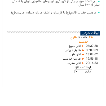
اورطشت؛ میزبان یکی از کهن‌ترین آیین‌های عاشورایی ایران با قدمتی
بیش از ۶۰۰ سال
عروسی حضرت قاسم(ع) با گل‌باران و اشک هزاران دلداده اهل‌بیت(ع)
اوقات شرعی
6
:
1
مانده تا
طلوع
خورشید
04:32:38
اذان صبح
06:09:39
طلوع خورشید
13:04:02
اذان ظهر
19:56:18
غروب خورشید
20:16:33
اذان مغرب
اوقات به افق :