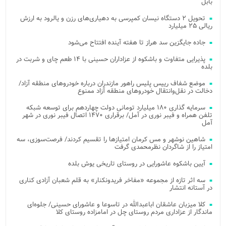
بابل
تحویل ۲ دستگاه نیسان کمپرسی به دهیاری‌های رزن و یالرود به ارزش
ریالی ۲۵ میلیارد
جاده جایگزین سد هراز تا هفته آینده افتتاح می‌شود
پذیرایی متفاوت و باشکوه از عزاداران حسینی با ۱۴ طعم چای و شربت در
بلده
موضع شفاف رییس پلیس راهور مازندران درباره خودروهای منطقه آزاد/
دخالت در نقل‌وانتقال خودروهای منطقه آزاد ممنوع
سرمایه گذاری ۱۸۰ میلیارد تومانی دولت چهاردهم برای توسعه شبکه
تلفن همراه و فیبر نوری در آمل/ برقراری ۱۴۷۰ اتصال فیبر نوری در شهر
آمل
شاهین نوشهر و مس کرمان امتیازها را تقسیم کردند/ فرصت‌سوزی، سه
امتیاز را از شاگردان نظرمحمدی گرفت
آیین باشکوه عاشورایی در روستای تاریخی یوش بلده
سه اثر تازه از مجموعه «مفاخر فریدونکنار» به قلم شعبان آزادی کناری
در آستانه انتشار
کلا میزبان عاشقان اباعبدالله در تاسوعا و عاشورای حسینی/ جلوه‌ای
ماندگار از عزاداری مردم روستای چل در امامزاده روستای کلا