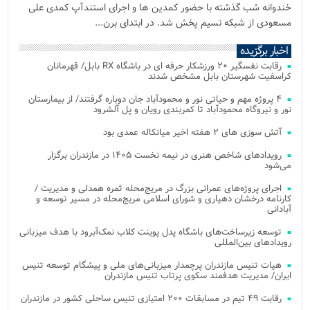
خندوانه شب گذشته با حضور کمدین ها و اجرای استندآپ کمدی علی
مسعودی از شبکه نسیم پخش شد. در ابتدای برن...
اخبار برگزیده
رقابت نفسگیر ۲۰ ورزشکار حرفه ای در باشگاه RX بابل/ قهرمانان
کراسفیت شهرستان بابل مشخص شدند
۴ پروژه مهم و حیاتی نور و محمودآباد جان دوباره گرفتند/ از بیمارستان
نور و نیروگاه محمودآباد تا کمربندی رویان و پل آلشرود
آتش‌ سوزی‌ های ۲ هفته اخیر میانکاله عمدی بود
رویدادهای شاخص هنری در نیمه نخست ۱۴۰۵ در مازندران برگزار
می‌شود
اجرای پروژه‌های عمرانی بزرگ در مریج‌محله ثمره همدلی و مدیریت /
کارنامه درخشان دهیاری و شورای اسلامی مریج‌محله در مسیر توسعه و
آبادانی
توسعه زیرساخت‌های باشگاه پدل پوینت کلاب نمک‌آبرود با هدف میزبانی
رویدادهای بین‌المللی
هیات تنیس مازندران پرچمدار میزبانی‌های ملی و پیشگام توسعه تنیس
ایران/ مدیریت هدفمند سکوی پرتاب تنیس مازندران
رقابت ۴۹ تیم در مسابقات ۲۰۰ امتیازی تنیس ساحلی کشور در مازندران