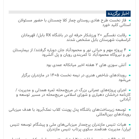
اخبار برگزیده
فاز نخست طرح هادی روستای چماز کلا چمستان با حضور مسئولان
استانی کلید خورد
رقابت نفسگیر ۲۰ ورزشکار حرفه ای در باشگاه RX بابل/ قهرمانان
کراسفیت شهرستان بابل مشخص شدند
۴ پروژه مهم و حیاتی نور و محمودآباد جان دوباره گرفتند/ از بیمارستان
نور و نیروگاه محمودآباد تا کمربندی رویان و پل آلشرود
آتش‌ سوزی‌ های ۲ هفته اخیر میانکاله عمدی بود
رویدادهای شاخص هنری در نیمه نخست ۱۴۰۵ در مازندران برگزار
می‌شود
اجرای پروژه‌های عمرانی بزرگ در مریج‌محله ثمره همدلی و مدیریت /
کارنامه درخشان دهیاری و شورای اسلامی مریج‌محله در مسیر توسعه و
آبادانی
توسعه زیرساخت‌های باشگاه پدل پوینت کلاب نمک‌آبرود با هدف میزبانی
رویدادهای بین‌المللی
هیات تنیس مازندران پرچمدار میزبانی‌های ملی و پیشگام توسعه تنیس
ایران/ مدیریت هدفمند سکوی پرتاب تنیس مازندران