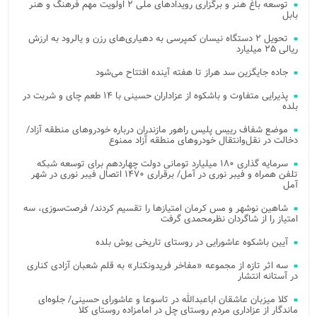
توسعه باغ هنر و برگزاری رویدادهای ملی ۲ اولویت مهم فرهنگ و هنر
بابل
تحویل ۲ دستگاه نیسان کمپرسی به دهیاری‌های رزن و یالرود به ارزش
ریالی ۲۵ میلیارد
جاده جایگزین سد هراز تا هفته آینده افتتاح می‌شود
پذیرایی متفاوت و باشکوه از عزاداران حسینی با ۱۴ طعم چای و شربت در
بلده
موضع شفاف رییس پلیس راهور مازندران درباره خودروهای منطقه آزاد/
دخالت در نقل‌وانتقال خودروهای منطقه آزاد ممنوع
سرمایه گذاری ۱۸۰ میلیارد تومانی دولت چهاردهم برای توسعه شبکه
تلفن همراه و فیبر نوری در آمل/ برقراری ۱۴۷۰ اتصال فیبر نوری در شهر
آمل
شاهین نوشهر و مس کرمان امتیازها را تقسیم کردند/ فرصت‌سوزی، سه
امتیاز را از شاگردان نظرمحمدی گرفت
آیین باشکوه عاشورایی در روستای تاریخی یوش بلده
سه اثر تازه از مجموعه «مفاخر فریدونکنار» به قلم شعبان آزادی کناری
در آستانه انتشار
کلا میزبان عاشقان اباعبدالله در تاسوعا و عاشورای حسینی/ جلوه‌ای
ماندگار از عزاداری مردم روستای چل در امامزاده روستای کلا