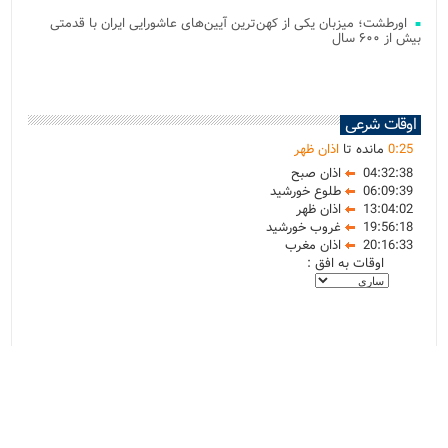
اورطشت؛ میزبان یکی از کهن‌ترین آیین‌های عاشورایی ایران با قدمتی
بیش از ۶۰۰ سال
اوقات شرعی
25
:
0
مانده تا
اذان ظهر
04:32:38
اذان صبح
06:09:39
طلوع خورشید
13:04:02
اذان ظهر
19:56:18
غروب خورشید
20:16:33
اذان مغرب
اوقات به افق :