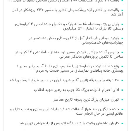
رقابت ۴۹ تیم در مسابقات ۲۰۰ امتیازی تنیس ساحلی کشور در مازندران
رقابت‌های کشتی آزاد پیشکسوتان کشور با حضور ۲۳۰ ورزشکار در آمل
آغاز شد
پایان پروژه نیمه‌تمام ۱۵ ساله پارک و تکمیل جاده اصلی ۲ کیلومتری
وسطی کلا بزرگ با اعتبار ۵۴۰ میلیاردی
بازدید میدانی فرماندار آمل از ۱۴ روستای بخش دشت‌سر در
چهارشنبه‌های خدمت‌رسانی
چالوس آماده جهشی تازه در مسیر توسعه/ از ساماندهی ۱۴ کیلومتر
ساحل تا تکمیل پروژه‌های ماندگار عمرانی
رفع دغدغه تردد در نمارستاق با مقاوم‌سازی نقاط آسیب‌پذیر محور /
بهسازی جاده پدافندی نمارستاق در مسیر خدمت به مردم
۲۰ غرفه برای بدرقه زائران آقای شهید ایران در مسیر طریق الرضا برپا شد
ادای احترام خانواده بزرگ نکا چوب به رهبر شهید انقلاب
تهران میزبان بزرگ‌ترین بدرقه تاریخ معاصر
جاده جایگزین سد هراز آسفالت شد / عملیات ایمن‌سازی و نصب تابلو و
علائم ایمنی در حال انجام است
کاروان عاشقان ولایت با ۲ دستگاه اتوبوس از بلده راهی تهران شد