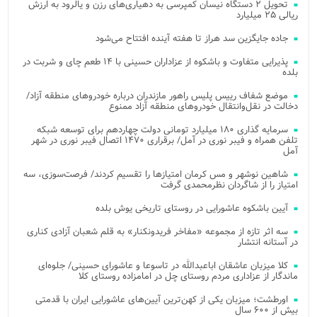
تحویل ۲ دستگاه نیسان کمپرسی به دهیاری‌های رزن و یالرود به ارزش
ریالی ۲۵ میلیارد
جاده جایگزین سد هراز تا هفته آینده افتتاح می‌شود
پذیرایی متفاوت و باشکوه از عزاداران حسینی با ۱۴ طعم چای و شربت در
بلده
موضع شفاف رییس پلیس راهور مازندران درباره خودروهای منطقه آزاد/
دخالت در نقل‌وانتقال خودروهای منطقه آزاد ممنوع
سرمایه گذاری ۱۸۰ میلیارد تومانی دولت چهاردهم برای توسعه شبکه
تلفن همراه و فیبر نوری در آمل/ برقراری ۱۴۷۰ اتصال فیبر نوری در شهر
آمل
شاهین نوشهر و مس کرمان امتیازها را تقسیم کردند/ فرصت‌سوزی، سه
امتیاز را از شاگردان نظرمحمدی گرفت
آیین باشکوه عاشورایی در روستای تاریخی یوش بلده
سه اثر تازه از مجموعه «مفاخر فریدونکنار» به قلم شعبان آزادی کناری
در آستانه انتشار
کلا میزبان عاشقان اباعبدالله در تاسوعا و عاشورای حسینی/ جلوه‌ای
ماندگار از عزاداری مردم روستای چل در امامزاده روستای کلا
اورطشت؛ میزبان یکی از کهن‌ترین آیین‌های عاشورایی ایران با قدمتی
بیش از ۶۰۰ سال