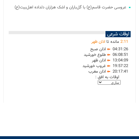
عروسی حضرت قاسم(ع) با گل‌باران و اشک هزاران دلداده اهل‌بیت(ع)
اوقات شرعی
11
:
2
مانده تا
اذان ظهر
04:31:26
اذان صبح
06:08:51
طلوع خورشید
13:04:09
اذان ظهر
19:57:22
غروب خورشید
20:17:41
اذان مغرب
اوقات به افق :