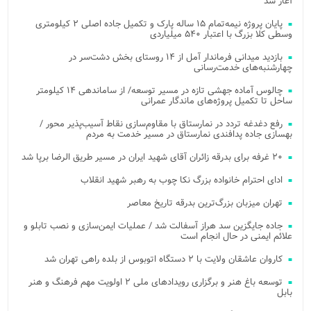
آغاز شد
پایان پروژه نیمه‌تمام ۱۵ ساله پارک و تکمیل جاده اصلی ۲ کیلومتری
وسطی کلا بزرگ با اعتبار ۵۴۰ میلیاردی
بازدید میدانی فرماندار آمل از ۱۴ روستای بخش دشت‌سر در
چهارشنبه‌های خدمت‌رسانی
چالوس آماده جهشی تازه در مسیر توسعه/ از ساماندهی ۱۴ کیلومتر
ساحل تا تکمیل پروژه‌های ماندگار عمرانی
رفع دغدغه تردد در نمارستاق با مقاوم‌سازی نقاط آسیب‌پذیر محور /
بهسازی جاده پدافندی نمارستاق در مسیر خدمت به مردم
۲۰ غرفه برای بدرقه زائران آقای شهید ایران در مسیر طریق الرضا برپا شد
ادای احترام خانواده بزرگ نکا چوب به رهبر شهید انقلاب
تهران میزبان بزرگ‌ترین بدرقه تاریخ معاصر
جاده جایگزین سد هراز آسفالت شد / عملیات ایمن‌سازی و نصب تابلو و
علائم ایمنی در حال انجام است
کاروان عاشقان ولایت با ۲ دستگاه اتوبوس از بلده راهی تهران شد
توسعه باغ هنر و برگزاری رویدادهای ملی ۲ اولویت مهم فرهنگ و هنر
بابل