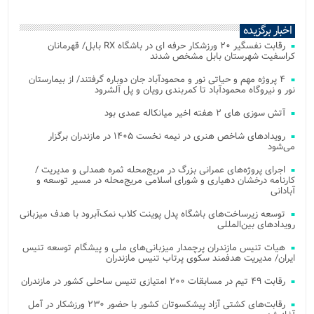
اخبار برگزیده
رقابت نفسگیر ۲۰ ورزشکار حرفه ای در باشگاه RX بابل/ قهرمانان
کراسفیت شهرستان بابل مشخص شدند
۴ پروژه مهم و حیاتی نور و محمودآباد جان دوباره گرفتند/ از بیمارستان
نور و نیروگاه محمودآباد تا کمربندی رویان و پل آلشرود
آتش‌ سوزی‌ های ۲ هفته اخیر میانکاله عمدی بود
رویدادهای شاخص هنری در نیمه نخست ۱۴۰۵ در مازندران برگزار
می‌شود
اجرای پروژه‌های عمرانی بزرگ در مریج‌محله ثمره همدلی و مدیریت /
کارنامه درخشان دهیاری و شورای اسلامی مریج‌محله در مسیر توسعه و
آبادانی
توسعه زیرساخت‌های باشگاه پدل پوینت کلاب نمک‌آبرود با هدف میزبانی
رویدادهای بین‌المللی
هیات تنیس مازندران پرچمدار میزبانی‌های ملی و پیشگام توسعه تنیس
ایران/ مدیریت هدفمند سکوی پرتاب تنیس مازندران
رقابت ۴۹ تیم در مسابقات ۲۰۰ امتیازی تنیس ساحلی کشور در مازندران
رقابت‌های کشتی آزاد پیشکسوتان کشور با حضور ۲۳۰ ورزشکار در آمل