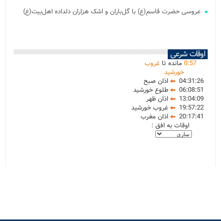
عروسی حضرت قاسم(ع) با گل‌باران و اشک هزاران دلداده اهل‌بیت(ع)
اوقات شرعی
57
:
0
مانده تا
غروب
خورشید
04:31:26
اذان صبح
06:08:51
طلوع خورشید
13:04:09
اذان ظهر
19:57:22
غروب خورشید
20:17:41
اذان مغرب
اوقات به افق :