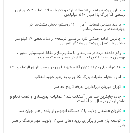
آغاز شد
پایان پروژه نیمه‌تمام ۱۵ ساله پارک و تکمیل جاده اصلی ۲ کیلومتری
وسطی کلا بزرگ با اعتبار ۵۴۰ میلیاردی
بازدید میدانی فرماندار آمل از ۱۴ روستای بخش دشت‌سر در
چهارشنبه‌های خدمت‌رسانی
چالوس آماده جهشی تازه در مسیر توسعه/ از ساماندهی ۱۴ کیلومتر
ساحل تا تکمیل پروژه‌های ماندگار عمرانی
رفع دغدغه تردد در نمارستاق با مقاوم‌سازی نقاط آسیب‌پذیر محور /
بهسازی جاده پدافندی نمارستاق در مسیر خدمت به مردم
۲۰ غرفه برای بدرقه زائران آقای شهید ایران در مسیر طریق الرضا برپا شد
ادای احترام خانواده بزرگ نکا چوب به رهبر شهید انقلاب
تهران میزبان بزرگ‌ترین بدرقه تاریخ معاصر
جاده جایگزین سد هراز آسفالت شد / عملیات ایمن‌سازی و نصب تابلو و
علائم ایمنی در حال انجام است
کاروان عاشقان ولایت با ۲ دستگاه اتوبوس از بلده راهی تهران شد
توسعه باغ هنر و برگزاری رویدادهای ملی ۲ اولویت مهم فرهنگ و هنر
بابل