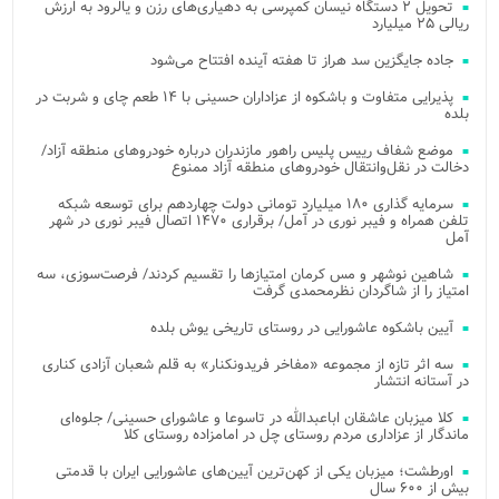
تحویل ۲ دستگاه نیسان کمپرسی به دهیاری‌های رزن و یالرود به ارزش
ریالی ۲۵ میلیارد
جاده جایگزین سد هراز تا هفته آینده افتتاح می‌شود
پذیرایی متفاوت و باشکوه از عزاداران حسینی با ۱۴ طعم چای و شربت در
بلده
موضع شفاف رییس پلیس راهور مازندران درباره خودروهای منطقه آزاد/
دخالت در نقل‌وانتقال خودروهای منطقه آزاد ممنوع
سرمایه گذاری ۱۸۰ میلیارد تومانی دولت چهاردهم برای توسعه شبکه
تلفن همراه و فیبر نوری در آمل/ برقراری ۱۴۷۰ اتصال فیبر نوری در شهر
آمل
شاهین نوشهر و مس کرمان امتیازها را تقسیم کردند/ فرصت‌سوزی، سه
امتیاز را از شاگردان نظرمحمدی گرفت
آیین باشکوه عاشورایی در روستای تاریخی یوش بلده
سه اثر تازه از مجموعه «مفاخر فریدونکنار» به قلم شعبان آزادی کناری
در آستانه انتشار
کلا میزبان عاشقان اباعبدالله در تاسوعا و عاشورای حسینی/ جلوه‌ای
ماندگار از عزاداری مردم روستای چل در امامزاده روستای کلا
اورطشت؛ میزبان یکی از کهن‌ترین آیین‌های عاشورایی ایران با قدمتی
بیش از ۶۰۰ سال