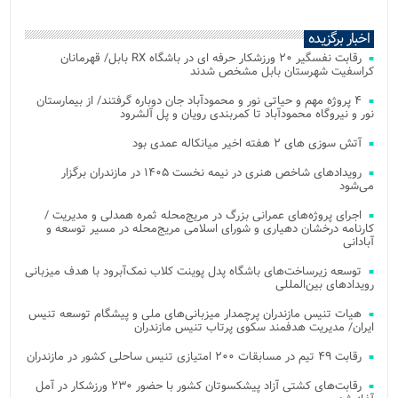
اخبار برگزیده
رقابت نفسگیر ۲۰ ورزشکار حرفه ای در باشگاه RX بابل/ قهرمانان
کراسفیت شهرستان بابل مشخص شدند
۴ پروژه مهم و حیاتی نور و محمودآباد جان دوباره گرفتند/ از بیمارستان
نور و نیروگاه محمودآباد تا کمربندی رویان و پل آلشرود
آتش‌ سوزی‌ های ۲ هفته اخیر میانکاله عمدی بود
رویدادهای شاخص هنری در نیمه نخست ۱۴۰۵ در مازندران برگزار
می‌شود
اجرای پروژه‌های عمرانی بزرگ در مریج‌محله ثمره همدلی و مدیریت /
کارنامه درخشان دهیاری و شورای اسلامی مریج‌محله در مسیر توسعه و
آبادانی
توسعه زیرساخت‌های باشگاه پدل پوینت کلاب نمک‌آبرود با هدف میزبانی
رویدادهای بین‌المللی
هیات تنیس مازندران پرچمدار میزبانی‌های ملی و پیشگام توسعه تنیس
ایران/ مدیریت هدفمند سکوی پرتاب تنیس مازندران
رقابت ۴۹ تیم در مسابقات ۲۰۰ امتیازی تنیس ساحلی کشور در مازندران
رقابت‌های کشتی آزاد پیشکسوتان کشور با حضور ۲۳۰ ورزشکار در آمل