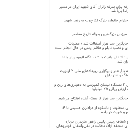
غرفه برای بدرقه زائران آقای شهید ایران در مسیر
ضا برپا شد
احترام خانواده بزرگ نکا چوب به رهبر شهید
 میزبان بزرگ‌ترین بدرقه تاریخ معاصر
جایگزین سد هراز آسفالت شد / عملیات
ی و نصب تابلو و علائم ایمنی در حال انجام است
کاروان عاشقان ولایت با ۲ دستگاه اتوبوس از بلده
ران شد
توسعه باغ هنر و برگزاری رویدادهای ملی ۲ اولویت
نگ و هنر بابل
تحویل ۲ دستگاه نیسان کمپرسی به دهیاری‌های رزن و
زش ریالی ۲۵ میلیارد
جایگزین سد هراز تا هفته آینده افتتاح می‌شود
پذیرایی متفاوت و باشکوه از عزاداران حسینی با ۱۴
 و شربت در بلده
شفاف رییس پلیس راهور مازندران درباره
 منطقه آزاد/ دخالت در نقل‌وانتقال خودروهای