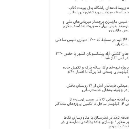
 زیرساخت‌های باشگاه پدل پوینت کلاب
د با هدف میزبانی رویدادهای بین‌المللی
تنیس مازندران پرچمدار میزبانی‌های ملی و
توسعه تنیس ایران/ مدیریت هدفمند سکوی
یس مازندران
رقابت ۴۹ تیم در مسابقات ۲۰۰ امتیازی تنیس ساحلی
مازندران
رقابت‌های کشتی آزاد پیشکسوتان کشور با حضور ۲۳۰
در آمل آغاز شد
پایان پروژه نیمه‌تمام ۱۵ ساله پارک و تکمیل جاده
اصلی ۲ کیلومتری وسطی کلا بزرگ با اعتبار ۵۴۰
بازدید میدانی فرماندار آمل از ۱۴ روستای بخش
در چهارشنبه‌های خدمت‌رسانی
 آماده جهشی تازه در مسیر توسعه/ از
ساماندهی ۱۴ کیلومتر ساحل تا تکمیل پروژه‌های ماندگار
غدغه تردد در نمارستاق با مقاوم‌سازی نقاط
ر محور / بهسازی جاده پدافندی نمارستاق در
مت به مردم