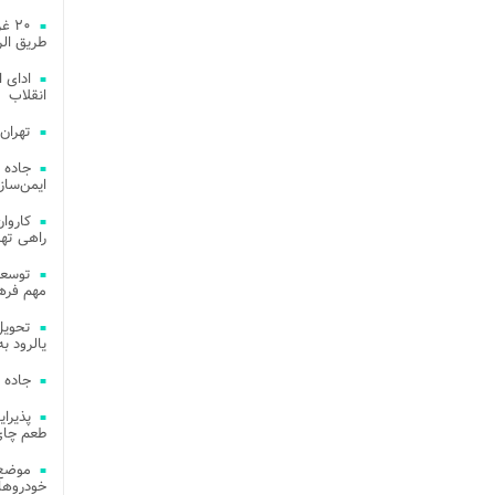
۲۰ 
طریق الر
ادای 
انقلاب
تهران
جاده 
ایمن‌ساز
راهی ته
مهم فره
یالرود به ار
جاده 
طعم چای
موضع 
خودروهای