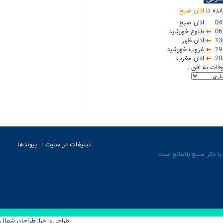
نده تا
اذان صبح
04
اذان صبح
06
طلوع خورشید
13
اذان ظهر
19
غروب خورشید
20
اذان مغرب
وقات به افق :
تبلیغات در سایت
پیوندها
با ذکر منبع بلامانع است
طراحان شمال
طراحی و اجرا: