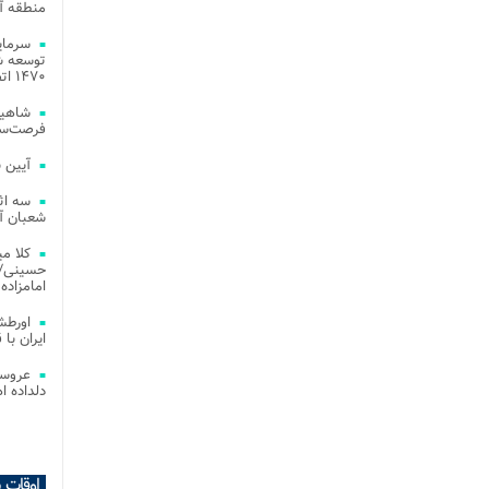
منطقه آز
توسعه شب
۱۴۷۰ اتصال فیبر نوری در شهر آمل
شاهین
فرصت‌سو
آیین 
سه اث
شعبان آز
کلا می
حسینی/ ج
امامزاده
اورطش
ایران با قد
عروسی
دلداده ا
اوقات 