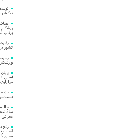
توسعه
نمک‌آبرو
هیات 
پیشگام 
پرتاب تن
کشور در 
ورزشکار 
میلیاردی
دشت‌سر 
چالوس
عمرانی
رفع د
آسیب‌پذی
مسیر خد