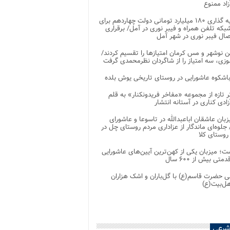
اد ممنوع
سرمایه گذاری ۱۸۰ میلیارد تومانی دولت چهاردهم برای
که تلفن همراه و فیبر نوری در آمل/ برقراری
 نوشهر و مس کرمان امتیازها را تقسیم کردند/
زی، سه امتیاز را از شاگردان نظرمحمدی گرفت
باشکوه عاشورایی در روستای تاریخی یوش بلده
ر تازه از مجموعه «مفاخر فریدونکنار» به قلم
ادی کناری در آستانه انتشار
زبان عاشقان اباعبدالله در تاسوعا و عاشورای
لوه‌ای ماندگار از عزاداری مردم روستای چل در
 روستای کلا
ت؛ میزبان یکی از کهن‌ترین آیین‌های عاشورایی
متی بیش از ۶۰۰ سال
 حضرت قاسم(ع) با گل‌باران و اشک هزاران
هل‌بیت(ع)
شرعی