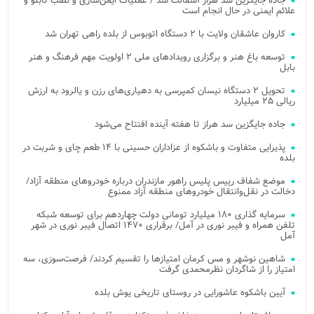
جاده جایگزین سد هراز آسفالت شد / عملیات ایمن‌سازی و نصب تابلو و
علائم ایمنی در حال انجام است
کاروان عاشقان ولایت با ۲ دستگاه اتوبوس از بلده راهی تهران شد
توسعه باغ هنر و برگزاری رویدادهای ملی ۲ اولویت مهم فرهنگ و هنر
بابل
تحویل ۲ دستگاه نیسان کمپرسی به دهیاری‌های رزن و یالرود به ارزش
ریالی ۲۵ میلیارد
جاده جایگزین سد هراز تا هفته آینده افتتاح می‌شود
پذیرایی متفاوت و باشکوه از عزاداران حسینی با ۱۴ طعم چای و شربت در
بلده
موضع شفاف رییس پلیس راهور مازندران درباره خودروهای منطقه آزاد/
دخالت در نقل‌وانتقال خودروهای منطقه آزاد ممنوع
سرمایه گذاری ۱۸۰ میلیارد تومانی دولت چهاردهم برای توسعه شبکه
تلفن همراه و فیبر نوری در آمل/ برقراری ۱۴۷۰ اتصال فیبر نوری در شهر
آمل
شاهین نوشهر و مس کرمان امتیازها را تقسیم کردند/ فرصت‌سوزی، سه
امتیاز را از شاگردان نظرمحمدی گرفت
آیین باشکوه عاشورایی در روستای تاریخی یوش بلده