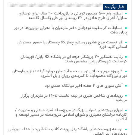
اخبار برگزیده
اعطای وام ۵۰۰ میلیون تومانی با بازپرداخت ۲۰ ساله برای نوسازی
منازل/ اجرای طرح هادی در ۲۲ روستای نور طی یکسال گذشته
مسابقات کراسفیت نوجوانان دختر مازندران با معرفی برترین‌ها در نور
پایان یافت
فاز نخست طرح هادی روستای چماز کلا چمستان با حضور مسئولان
استانی کلید خورد
رقابت نفسگیر ۲۰ ورزشکار حرفه ای در باشگاه RX بابل/ قهرمانان
کراسفیت شهرستان بابل مشخص شدند
۴ پروژه مهم و حیاتی نور و محمودآباد جان دوباره گرفتند/ از بیمارستان
نور و نیروگاه محمودآباد تا کمربندی رویان و پل آلشرود
آتش‌ سوزی‌ های ۲ هفته اخیر میانکاله عمدی بود
رویدادهای شاخص هنری در نیمه نخست ۱۴۰۵ در مازندران برگزار
می‌شود
اجرای پروژه‌های عمرانی بزرگ در مریج‌محله ثمره همدلی و مدیریت /
کارنامه درخشان دهیاری و شورای اسلامی مریج‌محله در مسیر توسعه و
آبادانی
توسعه زیرساخت‌های باشگاه پدل پوینت کلاب نمک‌آبرود با هدف میزبانی
رویدادهای بین‌المللی