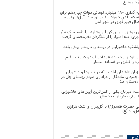
اد ممنوع
سرمایه گذاری ۱۸۰ میلیارد تومانی دولت چهاردهم برای
که تلفن همراه و فیبر نوری در آمل/ برقراری
 نوشهر و مس کرمان امتیازها را تقسیم کردند/
زی، سه امتیاز را از شاگردان نظرمحمدی گرفت
باشکوه عاشورایی در روستای تاریخی یوش بلده
ر تازه از مجموعه «مفاخر فریدونکنار» به قلم
ادی کناری در آستانه انتشار
زبان عاشقان اباعبدالله در تاسوعا و عاشورای
لوه‌ای ماندگار از عزاداری مردم روستای چل در
 روستای کلا
ت؛ میزبان یکی از کهن‌ترین آیین‌های عاشورایی
متی بیش از ۶۰۰ سال
 حضرت قاسم(ع) با گل‌باران و اشک هزاران
هل‌بیت(ع)
شرعی