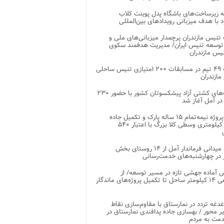
 زیرساخت‌های باشگاه پدل پوینت کلاب
د با هدف میزبانی رویدادهای بین‌المللی
تنیس مازندران پرچمدار میزبانی‌های ملی و
توسعه تنیس ایران/ مدیریت هدفمند سکوی
یس مازندران
رقابت ۴۹ تیم در مسابقات ۲۰۰ امتیازی تنیس ساحلی
مازندران
رقابت‌های کشتی آزاد پیشکسوتان کشور با حضور ۲۳۰
در آمل آغاز شد
پایان پروژه نیمه‌تمام ۱۵ ساله پارک و تکمیل جاده
اصلی ۲ کیلومتری وسطی کلا بزرگ با اعتبار ۵۴۰
بازدید میدانی فرماندار آمل از ۱۴ روستای بخش
در چهارشنبه‌های خدمت‌رسانی
 آماده جهشی تازه در مسیر توسعه/ از
ساماندهی ۱۴ کیلومتر ساحل تا تکمیل پروژه‌های ماندگار
غدغه تردد در نمارستاق با مقاوم‌سازی نقاط
ر محور / بهسازی جاده پدافندی نمارستاق در
مت به مردم