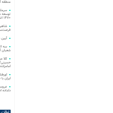
منطقه آز
توسعه شب
۱۴۷۰ اتصال فیبر نوری در شهر آمل
شاهین
فرصت‌سو
آیین 
سه اث
شعبان آز
کلا می
حسینی/ ج
امامزاده
اورطش
ایران با قد
عروسی
دلداده ا
اوقات 