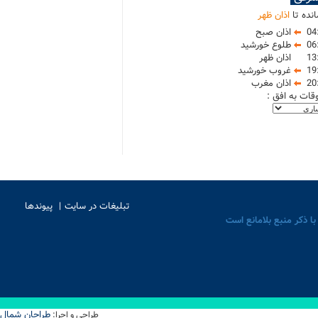
نده تا
اذان ظهر
04
اذان صبح
06
طلوع خورشید
13
اذان ظهر
19
غروب خورشید
20
اذان مغرب
وقات به افق :
تبلیغات در سایت
پیوندها
با ذکر منبع بلامانع است
طراحان شمال
طراحی و اجرا: