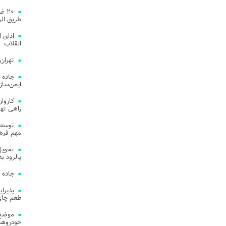
۲۰ 
طریق الر
ادای 
انقلاب
تهران
جاده 
ایمن‌ساز
راهی ته
مهم فره
یالرود به ار
جاده 
طعم چای
موضع 
خودروهای