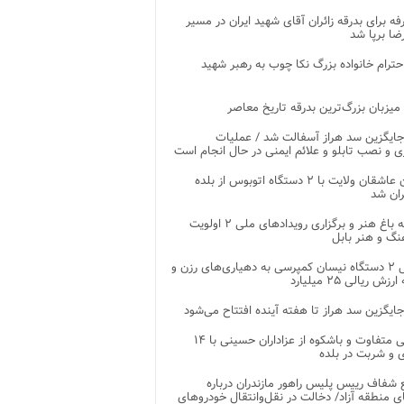
غرفه برای بدرقه زائران آقای شهید ایران در مسیر
ضا برپا شد
احترام خانواده بزرگ نکا چوب به رهبر شهید
 میزبان بزرگ‌ترین بدرقه تاریخ معاصر
جایگزین سد هراز آسفالت شد / عملیات
ی و نصب تابلو و علائم ایمنی در حال انجام است
کاروان عاشقان ولایت با ۲ دستگاه اتوبوس از بلده
ران شد
توسعه باغ هنر و برگزاری رویدادهای ملی ۲ اولویت
نگ و هنر بابل
تحویل ۲ دستگاه نیسان کمپرسی به دهیاری‌های رزن و
زش ریالی ۲۵ میلیارد
جایگزین سد هراز تا هفته آینده افتتاح می‌شود
پذیرایی متفاوت و باشکوه از عزاداران حسینی با ۱۴
 و شربت در بلده
شفاف رییس پلیس راهور مازندران درباره
 منطقه آزاد/ دخالت در نقل‌وانتقال خودروهای