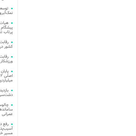
توسعه
نمک‌آبرو
هیات 
پیشگام 
پرتاب تن
کشور در 
ورزشکار 
میلیاردی
دشت‌سر 
چالوس
عمرانی
رفع د
آسیب‌پذی
مسیر خد