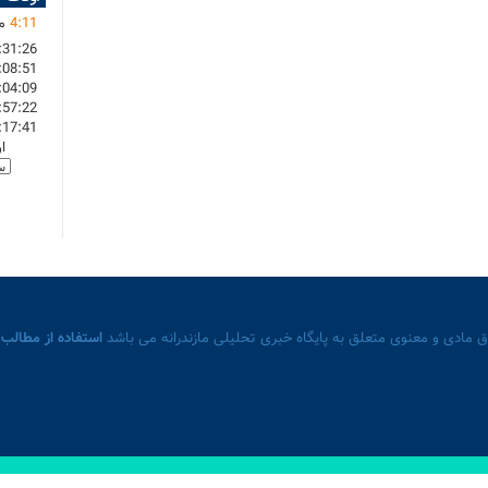
11
:
4
ما
:31:26
:08:51
:04:09
:57:22
:17:41
ا
 مادی و معنوی متعلق به پایگاه خبری تحلیلی مازندرانه می باشد
استفاده از مطالب 