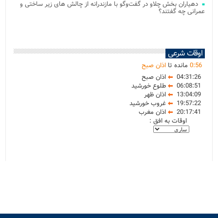
دهیاران بخش چلاو در گفت‌وگو با مازندرانه از چالش های زیر ساختی و
عمرانی چه گفتند؟
اوقات شرعی
56
:
0
مانده تا
اذان صبح
04:31:26
اذان صبح
06:08:51
طلوع خورشید
13:04:09
اذان ظهر
19:57:22
غروب خورشید
20:17:41
اذان مغرب
اوقات به افق :