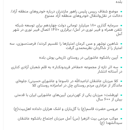
بلده
موضع شفاف رییس پلیس راهور مازندران درباره خودروهای منطقه آزاد/
دخالت در نقل‌وانتقال خودروهای منطقه آزاد ممنوع
سرمایه گذاری ۱۸۰ میلیارد تومانی دولت چهاردهم برای توسعه شبکه
تلفن همراه و فیبر نوری در آمل/ برقراری ۱۴۷۰ اتصال فیبر نوری در شهر
آمل
شاهین نوشهر و مس کرمان امتیازها را تقسیم کردند/ فرصت‌سوزی، سه
امتیاز را از شاگردان نظرمحمدی گرفت
آیین باشکوه عاشورایی در روستای تاریخی یوش بلده
سه اثر تازه از مجموعه «مفاخر فریدونکنار» به قلم شعبان آزادی کناری
در آستانه انتشار
کلا میزبان عاشقان اباعبدالله در تاسوعا و عاشورای حسینی/ جلوه‌ای
ماندگار از عزاداری مردم روستای چل در امامزاده روستای کلا
اورطشت؛ میزبان یکی از کهن‌ترین آیین‌های عاشورایی ایران با قدمتی
بیش از ۶۰۰ سال
عروسی حضرت قاسم(ع) با گل‌باران و اشک هزاران دلداده اهل‌بیت(ع)
موکب مردمی بیت‌ الزهرا (س) آمل میزبان اجتماع باشکوه عاشقان
سیدالشهدا (ع)