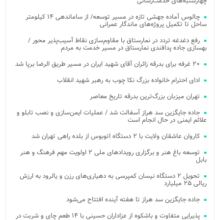
چهارشنبه‌های خدمت‌رسانی
چالوس آماده جهشی تازه در مسیر توسعه/ از ساماندهی ۱۴ کیلومتر
ساحل تا تکمیل پروژه‌های ماندگار عمرانی
رفع دغدغه تردد در نمارستاق با مقاوم‌سازی نقاط آسیب‌پذیر محور /
بهسازی جاده پدافندی نمارستاق در مسیر خدمت به مردم
۲۰ غرفه برای بدرقه زائران آقای شهید ایران در مسیر طریق الرضا برپا شد
ادای احترام خانواده بزرگ نکا چوب به رهبر شهید انقلاب
تهران میزبان بزرگ‌ترین بدرقه تاریخ معاصر
جاده جایگزین سد هراز آسفالت شد / عملیات ایمن‌سازی و نصب تابلو و
علائم ایمنی در حال انجام است
کاروان عاشقان ولایت با ۲ دستگاه اتوبوس از بلده راهی تهران شد
توسعه باغ هنر و برگزاری رویدادهای ملی ۲ اولویت مهم فرهنگ و هنر
بابل
تحویل ۲ دستگاه نیسان کمپرسی به دهیاری‌های رزن و یالرود به ارزش
ریالی ۲۵ میلیارد
جاده جایگزین سد هراز تا هفته آینده افتتاح می‌شود
پذیرایی متفاوت و باشکوه از عزاداران حسینی با ۱۴ طعم چای و شربت در