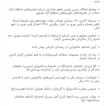
بلده
موضع شفاف رییس پلیس راهور مازندران درباره خودروهای منطقه آزاد/
دخالت در نقل‌وانتقال خودروهای منطقه آزاد ممنوع
سرمایه گذاری ۱۸۰ میلیارد تومانی دولت چهاردهم برای توسعه شبکه
تلفن همراه و فیبر نوری در آمل/ برقراری ۱۴۷۰ اتصال فیبر نوری در شهر
آمل
شاهین نوشهر و مس کرمان امتیازها را تقسیم کردند/ فرصت‌سوزی، سه
امتیاز را از شاگردان نظرمحمدی گرفت
آیین باشکوه عاشورایی در روستای تاریخی یوش بلده
سه اثر تازه از مجموعه «مفاخر فریدونکنار» به قلم شعبان آزادی کناری
در آستانه انتشار
کلا میزبان عاشقان اباعبدالله در تاسوعا و عاشورای حسینی/ جلوه‌ای
ماندگار از عزاداری مردم روستای چل در امامزاده روستای کلا
اورطشت؛ میزبان یکی از کهن‌ترین آیین‌های عاشورایی ایران با قدمتی
بیش از ۶۰۰ سال
عروسی حضرت قاسم(ع) با گل‌باران و اشک هزاران دلداده اهل‌بیت(ع)
موکب مردمی بیت‌ الزهرا (س) آمل میزبان اجتماع باشکوه عاشقان
سیدالشهدا (ع)