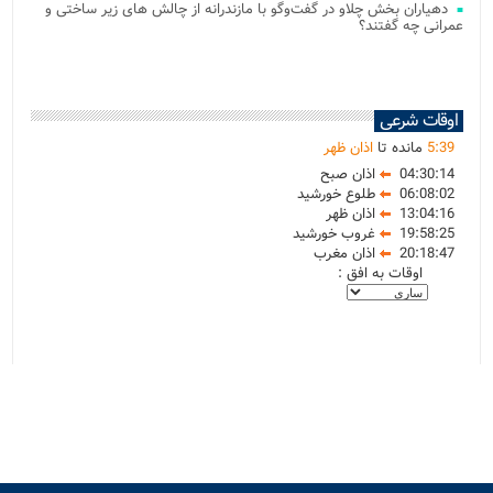
دهیاران بخش چلاو در گفت‌وگو با مازندرانه از چالش های زیر ساختی و
عمرانی چه گفتند؟
اوقات شرعی
39
:
5
مانده تا
اذان ظهر
04:30:14
اذان صبح
06:08:02
طلوع خورشید
13:04:16
اذان ظهر
19:58:25
غروب خورشید
20:18:47
اذان مغرب
اوقات به افق :