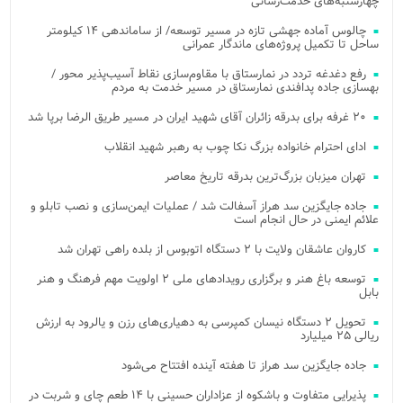
چهارشنبه‌های خدمت‌رسانی
چالوس آماده جهشی تازه در مسیر توسعه/ از ساماندهی ۱۴ کیلومتر
ساحل تا تکمیل پروژه‌های ماندگار عمرانی
رفع دغدغه تردد در نمارستاق با مقاوم‌سازی نقاط آسیب‌پذیر محور /
بهسازی جاده پدافندی نمارستاق در مسیر خدمت به مردم
۲۰ غرفه برای بدرقه زائران آقای شهید ایران در مسیر طریق الرضا برپا شد
ادای احترام خانواده بزرگ نکا چوب به رهبر شهید انقلاب
تهران میزبان بزرگ‌ترین بدرقه تاریخ معاصر
جاده جایگزین سد هراز آسفالت شد / عملیات ایمن‌سازی و نصب تابلو و
علائم ایمنی در حال انجام است
کاروان عاشقان ولایت با ۲ دستگاه اتوبوس از بلده راهی تهران شد
توسعه باغ هنر و برگزاری رویدادهای ملی ۲ اولویت مهم فرهنگ و هنر
بابل
تحویل ۲ دستگاه نیسان کمپرسی به دهیاری‌های رزن و یالرود به ارزش
ریالی ۲۵ میلیارد
جاده جایگزین سد هراز تا هفته آینده افتتاح می‌شود
پذیرایی متفاوت و باشکوه از عزاداران حسینی با ۱۴ طعم چای و شربت در