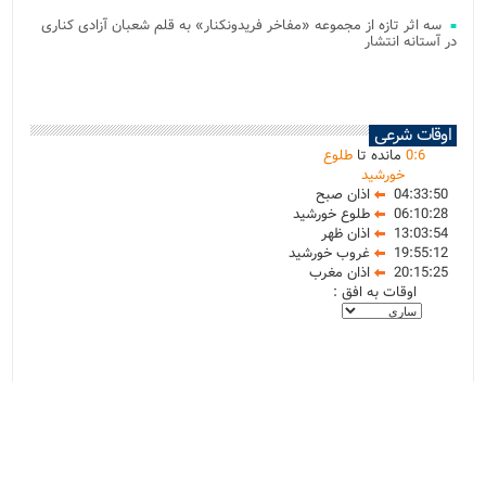
سه اثر تازه از مجموعه «مفاخر فریدونکنار» به قلم شعبان آزادی کناری
در آستانه انتشار
اوقات شرعی
6
:
0
مانده تا
طلوع
خورشید
04:33:50
اذان صبح
06:10:28
طلوع خورشید
13:03:54
اذان ظهر
19:55:12
غروب خورشید
20:15:25
اذان مغرب
اوقات به افق :