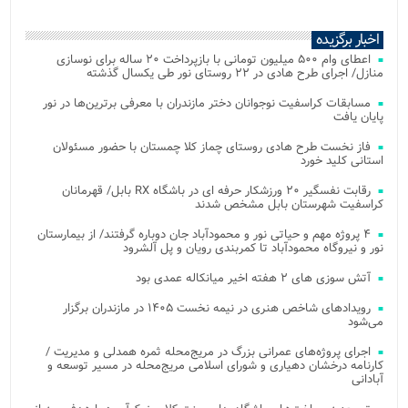
اخبار برگزیده
اعطای وام ۵۰۰ میلیون تومانی با بازپرداخت ۲۰ ساله برای نوسازی
منازل/ اجرای طرح هادی در ۲۲ روستای نور طی یکسال گذشته
مسابقات کراسفیت نوجوانان دختر مازندران با معرفی برترین‌ها در نور
پایان یافت
فاز نخست طرح هادی روستای چماز کلا چمستان با حضور مسئولان
استانی کلید خورد
رقابت نفسگیر ۲۰ ورزشکار حرفه ای در باشگاه RX بابل/ قهرمانان
کراسفیت شهرستان بابل مشخص شدند
۴ پروژه مهم و حیاتی نور و محمودآباد جان دوباره گرفتند/ از بیمارستان
نور و نیروگاه محمودآباد تا کمربندی رویان و پل آلشرود
آتش‌ سوزی‌ های ۲ هفته اخیر میانکاله عمدی بود
رویدادهای شاخص هنری در نیمه نخست ۱۴۰۵ در مازندران برگزار
می‌شود
اجرای پروژه‌های عمرانی بزرگ در مریج‌محله ثمره همدلی و مدیریت /
کارنامه درخشان دهیاری و شورای اسلامی مریج‌محله در مسیر توسعه و
آبادانی