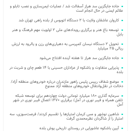
جاده جایگزین سد هراز آسفالت شد / عملیات ایمن‌سازی و نصب تابلو و
علائم ایمنی در حال انجام است
کاروان عاشقان ولایت با ۲ دستگاه اتوبوس از بلده راهی تهران شد
توسعه باغ هنر و برگزاری رویدادهای ملی ۲ اولویت مهم فرهنگ و هنر
بابل
تحویل ۲ دستگاه نیسان کمپرسی به دهیاری‌های رزن و یالرود به ارزش
ریالی ۲۵ میلیارد
جاده جایگزین سد هراز تا هفته آینده افتتاح می‌شود
پذیرایی متفاوت و باشکوه از عزاداران حسینی با ۱۴ طعم چای و شربت در
بلده
موضع شفاف رییس پلیس راهور مازندران درباره خودروهای منطقه آزاد/
دخالت در نقل‌وانتقال خودروهای منطقه آزاد ممنوع
سرمایه گذاری ۱۸۰ میلیارد تومانی دولت چهاردهم برای توسعه شبکه
تلفن همراه و فیبر نوری در آمل/ برقراری ۱۴۷۰ اتصال فیبر نوری در شهر
آمل
شاهین نوشهر و مس کرمان امتیازها را تقسیم کردند/ فرصت‌سوزی، سه
امتیاز را از شاگردان نظرمحمدی گرفت
آیین باشکوه عاشورایی در روستای تاریخی یوش بلده