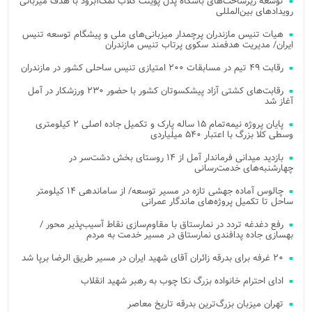
توسعه زیرساخت‌های باشگاه پدل پوینت کلاب نمک‌آبرود با هدف میزبانی
رویدادهای بین‌المللی
هیات تنیس مازندران پرچمدار میزبانی‌های ملی و پیشگام توسعه تنیس
ایران/ مدیریت هدفمند سکوی پرتاب تنیس مازندران
رقابت ۴۹ تیم در مسابقات ۲۰۰ امتیازی تنیس ساحلی کشور در مازندران
رقابت‌های کشتی آزاد پیشکسوتان کشور با حضور ۲۳۰ ورزشکار در آمل
آغاز شد
پایان پروژه نیمه‌تمام ۱۵ ساله پارک و تکمیل جاده اصلی ۲ کیلومتری
وسطی کلا بزرگ با اعتبار ۵۴۰ میلیاردی
بازدید میدانی فرماندار آمل از ۱۴ روستای بخش دشت‌سر در
چهارشنبه‌های خدمت‌رسانی
چالوس آماده جهشی تازه در مسیر توسعه/ از ساماندهی ۱۴ کیلومتر
ساحل تا تکمیل پروژه‌های ماندگار عمرانی
رفع دغدغه تردد در نمارستاق با مقاوم‌سازی نقاط آسیب‌پذیر محور /
بهسازی جاده پدافندی نمارستاق در مسیر خدمت به مردم
۲۰ غرفه برای بدرقه زائران آقای شهید ایران در مسیر طریق الرضا برپا شد
ادای احترام خانواده بزرگ نکا چوب به رهبر شهید انقلاب
تهران میزبان بزرگ‌ترین بدرقه تاریخ معاصر