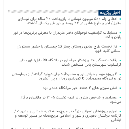
اخبار برگزیده
اعطای وام ۵۰۰ میلیون تومانی با بازپرداخت ۲۰ ساله برای نوسازی
منازل/ اجرای طرح هادی در ۲۲ روستای نور طی یکسال گذشته
مسابقات کراسفیت نوجوانان دختر مازندران با معرفی برترین‌ها در نور
پایان یافت
فاز نخست طرح هادی روستای چماز کلا چمستان با حضور مسئولان
استانی کلید خورد
رقابت نفسگیر ۲۰ ورزشکار حرفه ای در باشگاه RX بابل/ قهرمانان
کراسفیت شهرستان بابل مشخص شدند
۴ پروژه مهم و حیاتی نور و محمودآباد جان دوباره گرفتند/ از بیمارستان
نور و نیروگاه محمودآباد تا کمربندی رویان و پل آلشرود
آتش‌ سوزی‌ های ۲ هفته اخیر میانکاله عمدی بود
رویدادهای شاخص هنری در نیمه نخست ۱۴۰۵ در مازندران برگزار
می‌شود
اجرای پروژه‌های عمرانی بزرگ در مریج‌محله ثمره همدلی و مدیریت /
کارنامه درخشان دهیاری و شورای اسلامی مریج‌محله در مسیر توسعه و
آبادانی