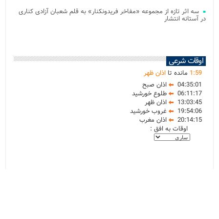
سه اثر تازه از مجموعه «مفاخر فریدونکنار» به قلم شعبان آزادی کناری
در آستانه انتشار
اوقات شرعی
59
:
1
مانده تا
اذان ظهر
04:35:01
اذان صبح
06:11:17
طلوع خورشید
13:03:45
اذان ظهر
19:54:06
غروب خورشید
20:14:15
اذان مغرب
اوقات به افق :