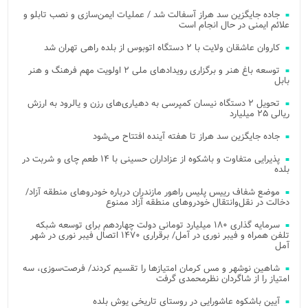
جاده جایگزین سد هراز آسفالت شد / عملیات ایمن‌سازی و نصب تابلو و
علائم ایمنی در حال انجام است
کاروان عاشقان ولایت با ۲ دستگاه اتوبوس از بلده راهی تهران شد
توسعه باغ هنر و برگزاری رویدادهای ملی ۲ اولویت مهم فرهنگ و هنر
بابل
تحویل ۲ دستگاه نیسان کمپرسی به دهیاری‌های رزن و یالرود به ارزش
ریالی ۲۵ میلیارد
جاده جایگزین سد هراز تا هفته آینده افتتاح می‌شود
پذیرایی متفاوت و باشکوه از عزاداران حسینی با ۱۴ طعم چای و شربت در
بلده
موضع شفاف رییس پلیس راهور مازندران درباره خودروهای منطقه آزاد/
دخالت در نقل‌وانتقال خودروهای منطقه آزاد ممنوع
سرمایه گذاری ۱۸۰ میلیارد تومانی دولت چهاردهم برای توسعه شبکه
تلفن همراه و فیبر نوری در آمل/ برقراری ۱۴۷۰ اتصال فیبر نوری در شهر
آمل
شاهین نوشهر و مس کرمان امتیازها را تقسیم کردند/ فرصت‌سوزی، سه
امتیاز را از شاگردان نظرمحمدی گرفت
آیین باشکوه عاشورایی در روستای تاریخی یوش بلده