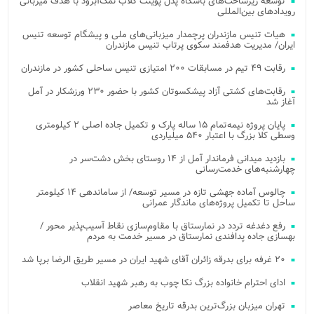
توسعه زیرساخت‌های باشگاه پدل پوینت کلاب نمک‌آبرود با هدف میزبانی
رویدادهای بین‌المللی
هیات تنیس مازندران پرچمدار میزبانی‌های ملی و پیشگام توسعه تنیس
ایران/ مدیریت هدفمند سکوی پرتاب تنیس مازندران
رقابت ۴۹ تیم در مسابقات ۲۰۰ امتیازی تنیس ساحلی کشور در مازندران
رقابت‌های کشتی آزاد پیشکسوتان کشور با حضور ۲۳۰ ورزشکار در آمل
آغاز شد
پایان پروژه نیمه‌تمام ۱۵ ساله پارک و تکمیل جاده اصلی ۲ کیلومتری
وسطی کلا بزرگ با اعتبار ۵۴۰ میلیاردی
بازدید میدانی فرماندار آمل از ۱۴ روستای بخش دشت‌سر در
چهارشنبه‌های خدمت‌رسانی
چالوس آماده جهشی تازه در مسیر توسعه/ از ساماندهی ۱۴ کیلومتر
ساحل تا تکمیل پروژه‌های ماندگار عمرانی
رفع دغدغه تردد در نمارستاق با مقاوم‌سازی نقاط آسیب‌پذیر محور /
بهسازی جاده پدافندی نمارستاق در مسیر خدمت به مردم
۲۰ غرفه برای بدرقه زائران آقای شهید ایران در مسیر طریق الرضا برپا شد
ادای احترام خانواده بزرگ نکا چوب به رهبر شهید انقلاب
تهران میزبان بزرگ‌ترین بدرقه تاریخ معاصر