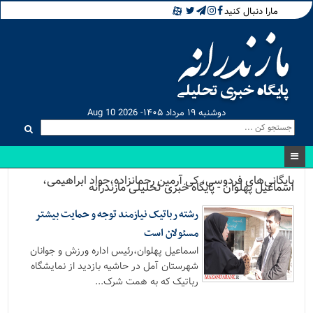
مارا دنبال کنید
دوشنبه ۱۹ مرداد ۱۴۰۵- Aug 10 2026
بایگانی‌های فردوسی، کی آرمین رحمانزاده،جواد ابراهیمی،
اسماعیل پهلوان - پایگاه خبری تحلیلی مازندرانه
رشته رباتیک نیازمند توجه و حمایت بیشتر
مسئولان است
اسماعیل پهلوان،رئیس اداره ورزش و جوانان
شهرستان آمل در حاشیه بازدید از نمایشگاه
رباتیک که به همت شرک...