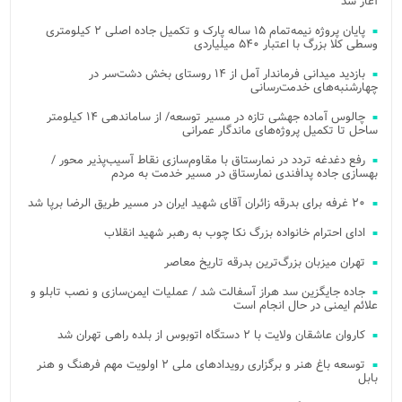
آغاز شد
پایان پروژه نیمه‌تمام ۱۵ ساله پارک و تکمیل جاده اصلی ۲ کیلومتری
وسطی کلا بزرگ با اعتبار ۵۴۰ میلیاردی
بازدید میدانی فرماندار آمل از ۱۴ روستای بخش دشت‌سر در
چهارشنبه‌های خدمت‌رسانی
چالوس آماده جهشی تازه در مسیر توسعه/ از ساماندهی ۱۴ کیلومتر
ساحل تا تکمیل پروژه‌های ماندگار عمرانی
رفع دغدغه تردد در نمارستاق با مقاوم‌سازی نقاط آسیب‌پذیر محور /
بهسازی جاده پدافندی نمارستاق در مسیر خدمت به مردم
۲۰ غرفه برای بدرقه زائران آقای شهید ایران در مسیر طریق الرضا برپا شد
ادای احترام خانواده بزرگ نکا چوب به رهبر شهید انقلاب
تهران میزبان بزرگ‌ترین بدرقه تاریخ معاصر
جاده جایگزین سد هراز آسفالت شد / عملیات ایمن‌سازی و نصب تابلو و
علائم ایمنی در حال انجام است
کاروان عاشقان ولایت با ۲ دستگاه اتوبوس از بلده راهی تهران شد
توسعه باغ هنر و برگزاری رویدادهای ملی ۲ اولویت مهم فرهنگ و هنر
بابل