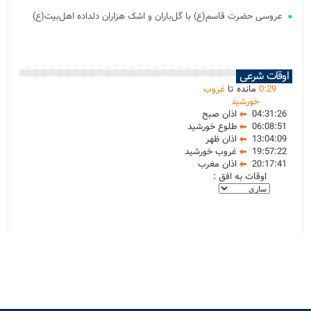
عروسی حضرت قاسم(ع) با گل‌باران و اشک هزاران دلداده اهل‌بیت(ع)
اوقات شرعی
29
:
0
مانده تا
غروب
خورشید
04:31:26
اذان صبح
06:08:51
طلوع خورشید
13:04:09
اذان ظهر
19:57:22
غروب خورشید
20:17:41
اذان مغرب
اوقات به افق :