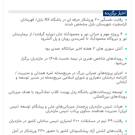
اخبار برگزیده
رقابت نفسگیر ۲۰ ورزشکار حرفه ای در باشگاه RX بابل/ قهرمانان
کراسفیت شهرستان بابل مشخص شدند
۴ پروژه مهم و حیاتی نور و محمودآباد جان دوباره گرفتند/ از بیمارستان
نور و نیروگاه محمودآباد تا کمربندی رویان و پل آلشرود
آتش‌ سوزی‌ های ۲ هفته اخیر میانکاله عمدی بود
رویدادهای شاخص هنری در نیمه نخست ۱۴۰۵ در مازندران برگزار
می‌شود
اجرای پروژه‌های عمرانی بزرگ در مریج‌محله ثمره همدلی و مدیریت /
کارنامه درخشان دهیاری و شورای اسلامی مریج‌محله در مسیر توسعه و
آبادانی
توسعه زیرساخت‌های باشگاه پدل پوینت کلاب نمک‌آبرود با هدف میزبانی
رویدادهای بین‌المللی
هیات تنیس مازندران پرچمدار میزبانی‌های ملی و پیشگام توسعه تنیس
ایران/ مدیریت هدفمند سکوی پرتاب تنیس مازندران
رقابت ۴۹ تیم در مسابقات ۲۰۰ امتیازی تنیس ساحلی کشور در مازندران
رقابت‌های کشتی آزاد پیشکسوتان کشور با حضور ۲۳۰ ورزشکار در آمل