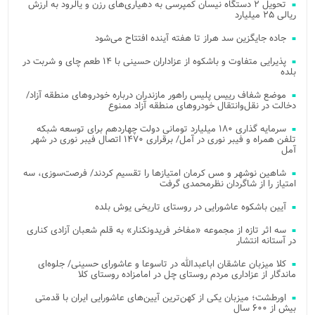
تحویل ۲ دستگاه نیسان کمپرسی به دهیاری‌های رزن و یالرود به ارزش
ریالی ۲۵ میلیارد
جاده جایگزین سد هراز تا هفته آینده افتتاح می‌شود
پذیرایی متفاوت و باشکوه از عزاداران حسینی با ۱۴ طعم چای و شربت در
بلده
موضع شفاف رییس پلیس راهور مازندران درباره خودروهای منطقه آزاد/
دخالت در نقل‌وانتقال خودروهای منطقه آزاد ممنوع
سرمایه گذاری ۱۸۰ میلیارد تومانی دولت چهاردهم برای توسعه شبکه
تلفن همراه و فیبر نوری در آمل/ برقراری ۱۴۷۰ اتصال فیبر نوری در شهر
آمل
شاهین نوشهر و مس کرمان امتیازها را تقسیم کردند/ فرصت‌سوزی، سه
امتیاز را از شاگردان نظرمحمدی گرفت
آیین باشکوه عاشورایی در روستای تاریخی یوش بلده
سه اثر تازه از مجموعه «مفاخر فریدونکنار» به قلم شعبان آزادی کناری
در آستانه انتشار
کلا میزبان عاشقان اباعبدالله در تاسوعا و عاشورای حسینی/ جلوه‌ای
ماندگار از عزاداری مردم روستای چل در امامزاده روستای کلا
اورطشت؛ میزبان یکی از کهن‌ترین آیین‌های عاشورایی ایران با قدمتی
بیش از ۶۰۰ سال